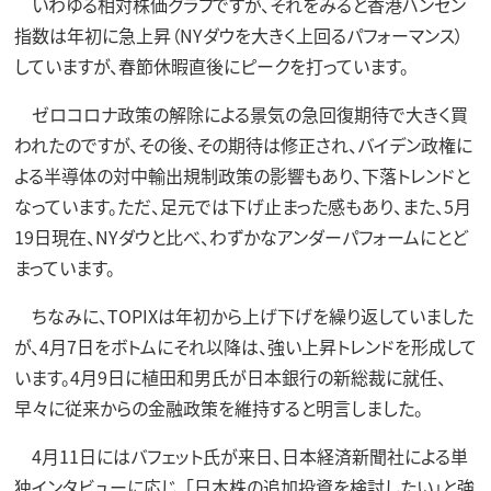
いわゆる相対株価グラフですが、それをみると香港ハンセン
指数は年初に急上昇（NYダウを大きく上回るパフォーマンス）
していますが、春節休暇直後にピークを打っています。
ゼロコロナ政策の解除による景気の急回復期待で大きく買
われたのですが、その後、その期待は修正され、バイデン政権に
よる半導体の対中輸出規制政策の影響もあり、下落トレンドと
なっています。ただ、足元では下げ止まった感もあり、また、5月
19日現在、NYダウと比べ、わずかなアンダーパフォームにとど
まっています。
ちなみに、TOPIXは年初から上げ下げを繰り返していました
が、4月7日をボトムにそれ以降は、強い上昇トレンドを形成して
います。4月9日に植田和男氏が日本銀行の新総裁に就任、
早々に従来からの金融政策を維持すると明言しました。
4月11日にはバフェット氏が来日、日本経済新聞社による単
独インタビューに応じ、「日本株の追加投資を検討したい」と強