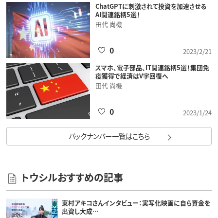
ChatGPTに刺激されて投資を加速させる
AI関連銘柄5選！
田代 尚機
0
2023/2/21
スマホ、電子部品、IT関連銘柄5選！集団免
疫獲得で経済はV字回復へ
田代 尚機
0
2023/1/24
バックナンバー一覧はこちら
トウシルおすすめの記事
東村アキコさんインタビュー：実写化映画に自ら資金を
出資し大成…