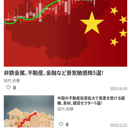
非鉄金属、不動産、金融など景気敏感株5選！
田代 尚機
0
2023/4/18
中国の不動産投資拡大で恩恵を受ける建
機、素材、建設セクター5選！
田代 尚機
0
2023/3/22