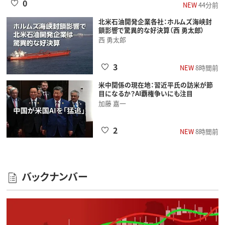
0
NEW
44分前
北米石油開発企業各社：ホルムズ海峡封
鎖影響で驚異的な好決算（西 勇太郎）
西 勇太郎
3
NEW
8時間前
米中関係の現在地：習近平氏の訪米が節
目になるか？AI覇権争いにも注目
加藤 嘉一
2
NEW
8時間前
バックナンバー