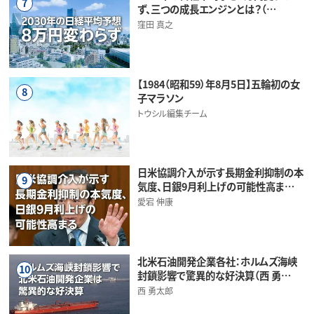
7
ず、三つの成長エンジンとは？（…
窪田 真之
【1984（昭和59）年8月5日】五輪初の女
8
子マラソン
トウシル編集チーム
日米協調介入が示す長期金利抑制の本
9
気度、日銀9月利上げの可能性高ま…
愛宕 伸康
北米石油開発企業各社：ホルムズ海峡
10
封鎖影響で驚異的な好決算（西 勇…
西 勇太郎