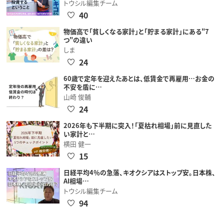
トウシル編集チーム
40
物価高で「貧しくなる家計」と「貯まる家計」にある"7
つ"の違い
しま
24
60歳で定年を迎えたあとは、低賃金で再雇用…お金の
不安を盾に…
山崎 俊輔
24
2026年も下半期に突入！「夏枯れ相場」前に見直した
い家計と…
横田 健一
15
日経平均4％の急落、キオクシアはストップ安。日本株、
AI相場…
トウシル編集チーム
94