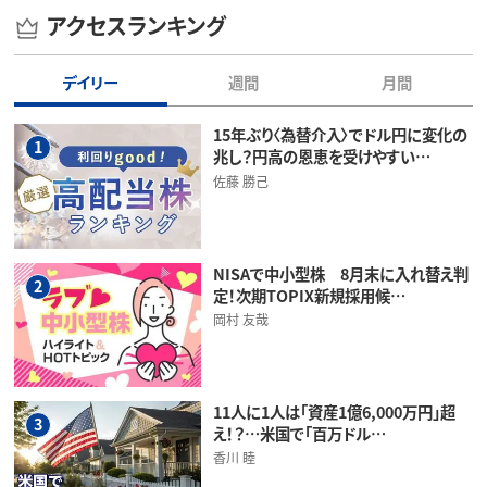
アクセスランキング
デイリー
週間
月間
15年ぶり〈為替介入〉でドル円に変化の
1
兆し？円高の恩恵を受けやすい…
佐藤 勝己
NISAで中小型株 8月末に入れ替え判
2
定！次期TOPIX新規採用候…
岡村 友哉
11人に1人は「資産1億6,000万円」超
3
え！？…米国で「百万ドル…
香川 睦