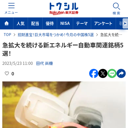
MENU
検索
人気
配当
優待
NISA
テーマ
アンケート
著者
TOP
招財進宝！巨大市場をつかめ！今月の中国株5選
急拡大を続ける新エネルギー自動車関連銘柄5選！
急拡大を続ける新エネルギー自動車関連銘柄5
選！
2023/5/23 11:00
田代 尚機
0