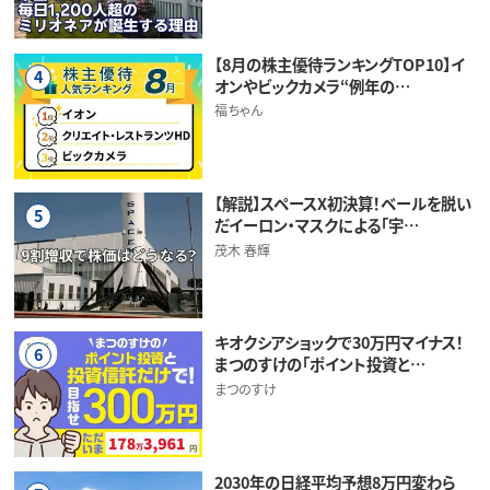
【8月の株主優待ランキングTOP10】イ
4
オンやビックカメラ“例年の…
福ちゃん
【解説】スペースX初決算！ベールを脱い
5
だイーロン・マスクによる「宇…
茂木 春輝
キオクシアショックで30万円マイナス！
6
まつのすけの「ポイント投資と…
まつのすけ
2030年の日経平均予想8万円変わら