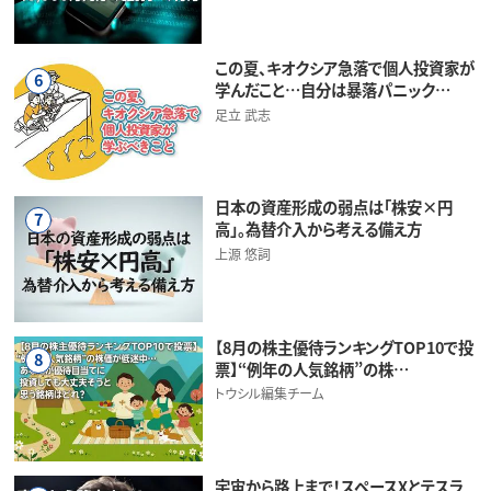
この夏、キオクシア急落で個人投資家が
6
学んだこと…自分は暴落パニック…
足立 武志
日本の資産形成の弱点は「株安×円
7
高」。為替介入から考える備え方
上源 悠詞
【8月の株主優待ランキングTOP10で投
8
票】“例年の人気銘柄”の株…
トウシル編集チーム
宇宙から路上まで！スペースXとテスラ