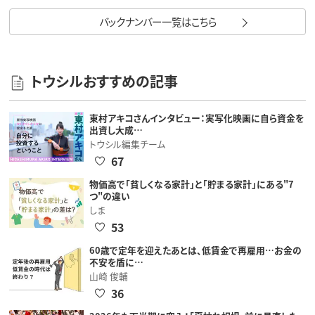
バックナンバー一覧はこちら
トウシルおすすめの記事
東村アキコさんインタビュー：実写化映画に自ら資金を
出資し大成…
トウシル編集チーム
67
物価高で「貧しくなる家計」と「貯まる家計」にある"7
つ"の違い
しま
53
60歳で定年を迎えたあとは、低賃金で再雇用…お金の
不安を盾に…
山崎 俊輔
36