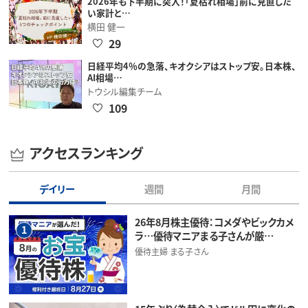
2026年も下半期に突入！「夏枯れ相場」前に見直した
い家計と…
横田 健一
29
日経平均4％の急落、キオクシアはストップ安。日本株、
AI相場…
トウシル編集チーム
109
アクセスランキング
デイリー
週間
月間
26年8月株主優待：コメダやビックカメ
1
ラ…優待マニアまる子さんが厳…
優待主婦 まる子さん