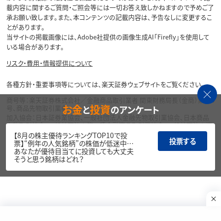
載内容に関するご質問・ご照会等には一切お答え致しかねますので予めご了
承お願い致します。また、本コンテンツの記載内容は、予告なしに変更するこ
とがあります。
当サイトの掲載画像には、Adobe社提供の画像生成AI「Firefly」を使用して
いる場合があります。
リスク・費用・情報提供について
各種方針・重要事項等については、楽天証券ウェブサイトをご覧ください。
商号等：楽天証券株式会社／金融商品取引業者 関東財務局長（金商）第195
お金
投資
と
のアンケート
号、商品先物取引業者
加入協会：日本証券業協会、一般社団法人金融先物取引業協会、日本商品
先物取引協会、一般社団法人第二種金融商品取引業協会、一般社団法人資
産運用業協会
【8月の株主優待ランキングTOP10で投
投票する
票】“例年の人気銘柄”の株価が低迷中…
Copyright©
あなたが優待目当てに投資しても大丈夫
1999-2026 Rakuten Securities, Inc. All
そうと思う銘柄はどれ？
Rights Reserved.