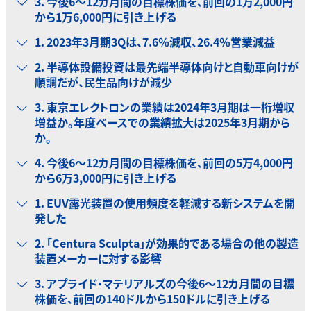
3．今後6～12カ月間の目標株価を、前回の1万2,000円
から1万6,000円に引き上げる
1．2023年3月期3Qは、7.6％減収、26.4％営業減益
2．半導体設備投資は最先端半導体向けと自動車向けが
順調だが、民生品向けが減少
3．東京エレクトロンの業績は2024年3月期は一桁増収
増益か。年度ベースでの業績拡大は2025年3月期から
か。
4．今後6～12カ月間の目標株価を、前回の5万4,000円
から6万3,000円に引き上げる
1．EUV露光装置の使用頻度を軽減する新システムを開
発した
2．「Centura Sculpta」が効果的である場合の他の製造
装置メーカーに対する影響
3．アプライド・マテリアルズの今後6～12カ月間の目標
株価を、前回の140ドルから150ドルに引き上げる