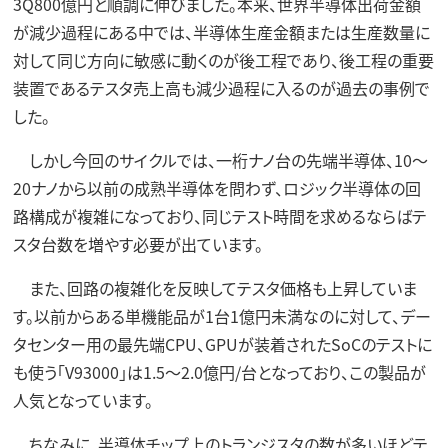
3Q800億円と順調に伸びました。本来、世界半導体出荷金額
が減少過程にある中では、半導体生産金額または生産数量に
対して同じ方向に敏感に動くのが後工程であり、後工程の重要
装置であるテスタ売上高も減少過程に入るのが過去の事例で
した。
しかし今回のサイクルでは、一桁ナノ台の先端半導体、10～
20ナノから以前の成熟半導体を問わず、ロジック半導体の回
路構成が複雑になっており、同じテスト時間を求めるならばテ
スタ台数を増やす必要が出ています。
また、回路の複雑化を反映してテスタ価格も上昇していま
す。以前からある単機能品が1台1億円未満なのに対して、デー
タセンター用の最先端CPU、GPUが装着されたSoCのテストに
も使う「V93000」は1.5～2.0億円/台となっており、この製品が
人気となっています。
ちなみに、半導体チップ上のトランジスタの数が多いほどテ