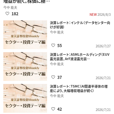
増益が続く。株価に極…
今中 能夫
182
NEW
2026/8/3
決算レポート：インテル（データセンター向
けが好調）
今中 能夫
55
2026/7/27
決算レポート：ASMLホールディング（EUV
露光装置、ArF液浸露光装…
今中 能夫
37
2026/7/21
決算レポート：TSMC（AI関連半導体の増
産により、大幅増収増益が続く）
今中 能夫
42
2026/7/21