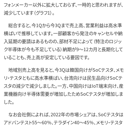
フォンメーカー以外に拡大しておらず、一時的と思われますが、
減少しています（グラフ1）。
総合すると、今1Qから今3Qまで売上高、営業利益は高水準
横ばいで推移しています。一部顧客から発注のキャンセルや納
入延期の要請はあるものの、部材不足によって（特注のロジッ
ク半導体が今も不足している）納期が9～12カ月と長期化して
いることも、売上高が安定している要因です。
地域別売上高を見ると、今3Qは韓国向けがSoCテスタ、メモ
リ・テスタともに高水準横ばい、台湾向けは民生品向けSoCテ
スタの減少で減少しました。一方、中国向けはIoT端末向け、産
業機器向け半導体需要が増加したためSoCテスタが増加しま
した。
なお会社側によれば、2022年の市場シェアは、SoCテスタは
アドバンテスト55～60％、テラダイン40～45％、メモリ・テスタ