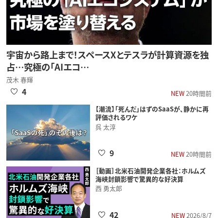
宇宙から路上まで！スペースXとテスラが計算資源を独
占…究極の「AIエコ…
茂木 春輝
4
NEW
20時間前
【潮流】「死んだ」はずのSaaSが、静かに再
評価されるワケ
呉 太淳
9
NEW
20時間前
［動画］北米石油開発企業各社：ホルムズ
海峡封鎖影響で驚異的な好決算
西 勇太郎
42
NEW
2026/8/7