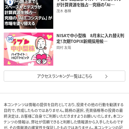
9
が計算資源を独占…究極の「AI…
茂木 春輝
NISAで中小型株 8月末に入れ替え判
10
定！次期TOPIX新規採用候…
岡村 友哉
アクセスランキング一覧はこちら
本コンテンツは情報の提供を目的としており、投資その他の行動を勧誘する
目的で、作成したものではありません。銘柄の選択、売買価格等の投資の最
終決定は、お客様ご自身でご判断いただきますようお願いいたします。本コン
テンツの情報は、弊社が信頼できると判断した情報源から入手したものです
が、その情報源の確実性を保証したものではありません。本コンテンツの記