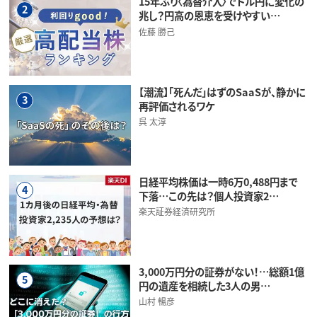
15年ぶり〈為替介入〉でドル円に変化の
2
兆し？円高の恩恵を受けやすい…
佐藤 勝己
【潮流】「死んだ」はずのSaaSが、静かに
3
再評価されるワケ
呉 太淳
日経平均株価は一時6万0,488円まで
4
下落…この先は？個人投資家2…
楽天証券経済研究所
3,000万円分の証券がない！…総額1億
5
円の遺産を相続した3人の男…
山村 暢彦