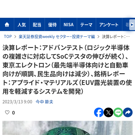
人気
配当
優待
NISA
テーマ
アンケート
著者
TOP
楽天証券投資weekly セクター・投資テーマ編
決算レポート：アドバンテスト（ロジック半導体の複雑さに対応してSoCテスタの伸びが続く）、東京エレクトロン（最先端半導体向けと自動車向けが順調、民生品向けは減少）、銘柄レポート：アプライド・マテリアルズ（EUV露光装置の使用を軽減するシステムを開発）
決算レポート：アドバンテスト（ロジック半導体
の複雑さに対応してSoCテスタの伸びが続く）、
東京エレクトロン（最先端半導体向けと自動車
向けが順調、民生品向けは減少）、銘柄レポー
ト：アプライド・マテリアルズ（EUV露光装置の使
用を軽減するシステムを開発）
2023/3/13 9:00
今中 能夫
0