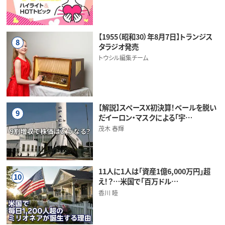
【1955（昭和30）年8月7日】トランジス
8
タラジオ発売
トウシル編集チーム
【解説】スペースX初決算！ベールを脱い
9
だイーロン・マスクによる「宇…
茂木 春輝
11人に1人は「資産1億6,000万円」超
10
え！？…米国で「百万ドル…
香川 睦