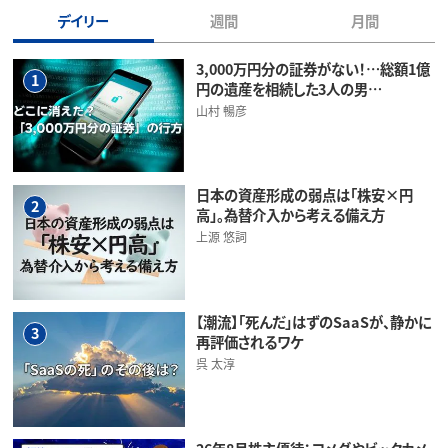
デイリー
週間
月間
3,000万円分の証券がない！…総額1億
1
円の遺産を相続した3人の男…
山村 暢彦
日本の資産形成の弱点は「株安×円
2
高」。為替介入から考える備え方
上源 悠詞
【潮流】「死んだ」はずのSaaSが、静かに
3
再評価されるワケ
呉 太淳