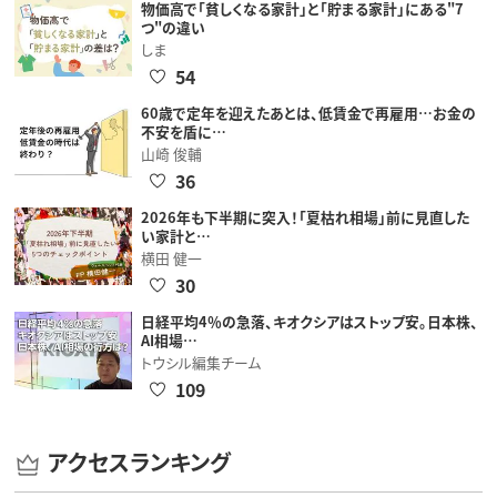
物価高で「貧しくなる家計」と「貯まる家計」にある"7
つ"の違い
しま
54
60歳で定年を迎えたあとは、低賃金で再雇用…お金の
不安を盾に…
山崎 俊輔
36
2026年も下半期に突入！「夏枯れ相場」前に見直した
い家計と…
横田 健一
30
日経平均4％の急落、キオクシアはストップ安。日本株、
AI相場…
トウシル編集チーム
109
アクセスランキング