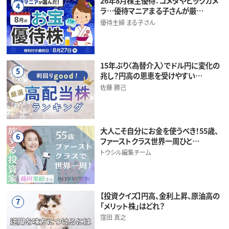
26年8月株主優待：コメダやビックカメ
4
ラ…優待マニアまる子さんが厳…
優待主婦 まる子さん
15年ぶり〈為替介入〉でドル円に変化の
5
兆し？円高の恩恵を受けやすい…
佐藤 勝己
大人こそ自分にお金を使うべき！55歳、
6
ファーストクラス世界一周ひと…
トウシル編集チーム
【投資クイズ】円高、金利上昇、原油高の
7
「メリット株」はどれ？
窪田 真之