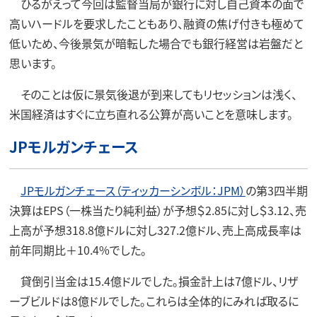
ひるがえって今回は監督当局が銀行に対し自己資本の面で
高いハードルを要求したこともあり、融資の焦げ付きも極めて
低いため、今後景気が暗転した場合でも銀行経営は岩盤だと
思います。
そのことは仮に景気後退が到来してもリセッションは浅く、
米国経済はすぐに立ち直れる公算が高いことを意味します。
JPモルガンチェース
JPモルガンチェース（ティッカーシンボル：JPM）
の第3四半期
決算はEPS（一株当たり純利益）が予想＄2.85に対し＄3.12、売
上高が予想318.8億ドルに対し327.2億ドル、売上高成長率は
前年同期比＋10.4%でした。
貸倒引当金は15.4億ドルでした。損金計上は7億ドル、リザ
ーブビルドは8億ドルでした。これらは全体的にみれば取るに