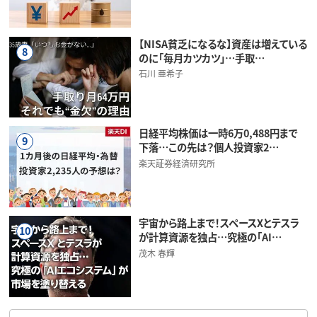
【NISA貧乏になるな】資産は増えている
8
のに「毎月カツカツ」…手取…
石川 亜希子
日経平均株価は一時6万0,488円まで
9
下落…この先は？個人投資家2…
楽天証券経済研究所
宇宙から路上まで！スペースXとテスラ
10
が計算資源を独占…究極の「AI…
茂木 春輝