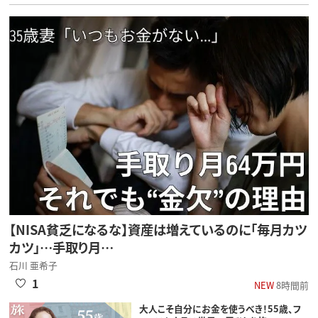
【NISA貧乏になるな】資産は増えているのに「毎月カツ
カツ」…手取り月…
石川 亜希子
1
NEW
8時間前
大人こそ自分にお金を使うべき！55歳、フ