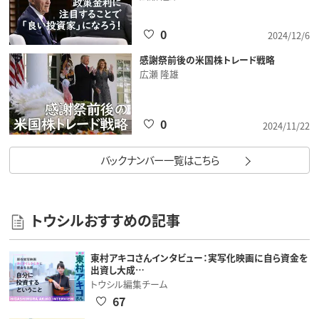
0
2024/12/6
感謝祭前後の米国株トレード戦略
広瀬 隆雄
0
2024/11/22
バックナンバー一覧はこちら
トウシルおすすめの記事
東村アキコさんインタビュー：実写化映画に自ら資金を
出資し大成…
トウシル編集チーム
67