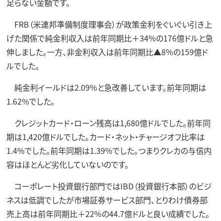
足らない金額です。
FRB（米連邦準備制度理事会）が政策金利をぐいぐい引き上
げた関係で純金利収入は前年同期比＋34%の176億ドルと急
伸しました。一方、非金利収入は前年同期比▲8%の159億ド
ルでした。
純金利イールドは2.09%と急改善しています。前年同期は
1.62%でした。
クレジットカード・ローン残高は1,680億ドルでした。前年同
期は1,420億ドルでした。カード・ネット・チャージオフ比率は
1.4%でした。前年同期は1.39%でした。つまりクレカの与信内
容はほとんど劣化していないのです。
コーポレート投資銀行部門ではIBD（投資銀行本部）のビジ
ネスは低調でしたが市場証券サービス部門、とりわけ債券部
売上高は前年同期比＋22%の44.7億ドルと良い成績でした。