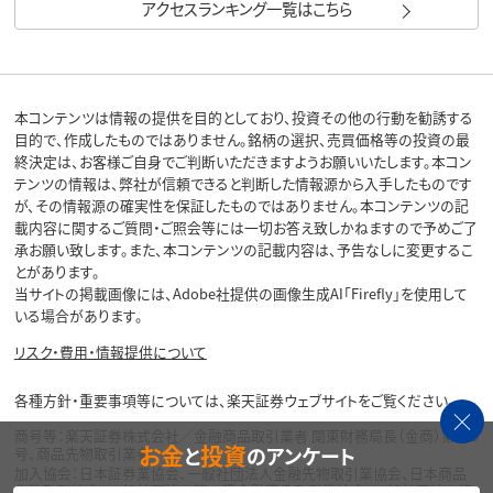
アクセスランキング一覧はこちら
本コンテンツは情報の提供を目的としており、投資その他の行動を勧誘する
目的で、作成したものではありません。銘柄の選択、売買価格等の投資の最
終決定は、お客様ご自身でご判断いただきますようお願いいたします。本コン
テンツの情報は、弊社が信頼できると判断した情報源から入手したものです
が、その情報源の確実性を保証したものではありません。本コンテンツの記
載内容に関するご質問・ご照会等には一切お答え致しかねますので予めご了
承お願い致します。また、本コンテンツの記載内容は、予告なしに変更するこ
とがあります。
当サイトの掲載画像には、Adobe社提供の画像生成AI「Firefly」を使用して
いる場合があります。
リスク・費用・情報提供について
各種方針・重要事項等については、楽天証券ウェブサイトをご覧ください。
商号等：楽天証券株式会社／金融商品取引業者 関東財務局長（金商）第195
お金
投資
と
のアンケート
号、商品先物取引業者
加入協会：日本証券業協会、一般社団法人金融先物取引業協会、日本商品
先物取引協会、一般社団法人第二種金融商品取引業協会、一般社団法人資