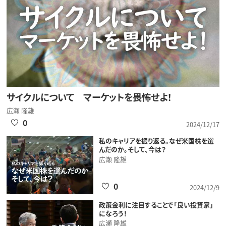
サイクルについて マーケットを畏怖せよ！
広瀬 隆雄
0
2024/12/17
私のキャリアを振り返る。なぜ米国株を選
んだのか。そして、今は？
広瀬 隆雄
0
2024/12/9
政策金利に注目することで「良い投資家」
になろう！
広瀬 隆雄