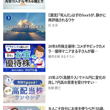
【潮流】「死んだ」はずのSaaSが、静かに
3
再評価されるワケ
呉 太淳
26年8月株主優待：コメダやビックカメ
4
ラ…優待マニアまる子さんが厳…
優待主婦 まる子さん
15年ぶり〈為替介入〉でドル円に変化の
5
兆し？円高の恩恵を受けやすい…
佐藤 勝己
大人こそ自分にお金を使うべき！55歳、