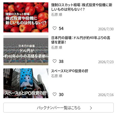
強制ロスカット相場：株式投資や投機に新
しいものは何もない！？
石原 順
54
2026/7/30
日本円の崩壊：ドル円が約40年ぶりの高
値を更新！
石原 順
38
2026/7/23
スペースXとIPO投資の肝
石原 順
30
2026/7/16
バックナンバー一覧はこちら