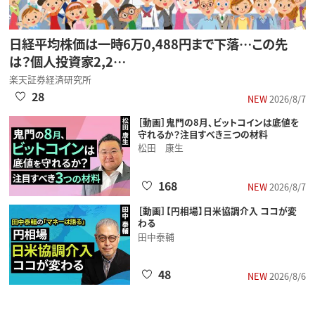
日経平均株価は一時6万0,488円まで下落…この先
は？個人投資家2,2…
楽天証券経済研究所
28
NEW
2026/8/7
［動画］鬼門の8月、ビットコインは底値を
守れるか？注目すべき三つの材料
松田 康生
168
NEW
2026/8/7
［動画］【円相場】日米協調介入 ココが変
わる
田中泰輔
48
NEW
2026/8/6