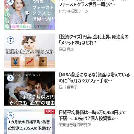
6
ファーストクラス世界一周ひと…
トウシル編集チーム
【投資クイズ】円高、金利上昇、原油高の
7
「メリット株」はどれ？
窪田 真之
【NISA貧乏になるな】資産は増えている
8
のに「毎月カツカツ」…手取…
石川 亜希子
日経平均株価は一時6万0,488円まで
9
下落…この先は？個人投資家2…
楽天証券経済研究所