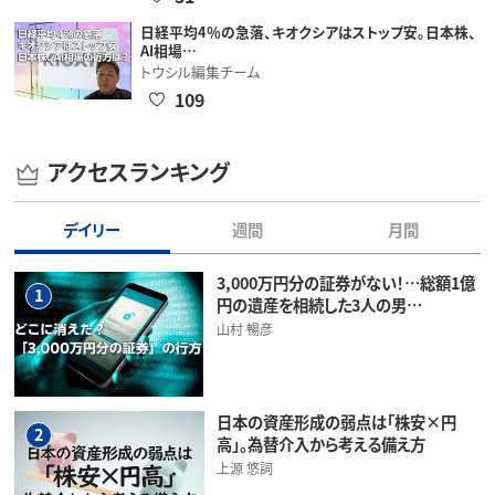
日経平均4％の急落、キオクシアはストップ安。日本株、
AI相場…
トウシル編集チーム
109
アクセスランキング
デイリー
週間
月間
3,000万円分の証券がない！…総額1億
1
円の遺産を相続した3人の男…
山村 暢彦
日本の資産形成の弱点は「株安×円
2
高」。為替介入から考える備え方
上源 悠詞