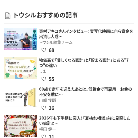
トウシルおすすめの記事
東村アキコさんインタビュー：実写化映画に自ら資金を
出資し大成…
トウシル編集チーム
68
物価高で「貧しくなる家計」と「貯まる家計」にある"7
つ"の違い
しま
55
60歳で定年を迎えたあとは、低賃金で再雇用…お金の
不安を盾に…
山崎 俊輔
36
2026年も下半期に突入！「夏枯れ相場」前に見直した
い家計と…
横田 健一
31