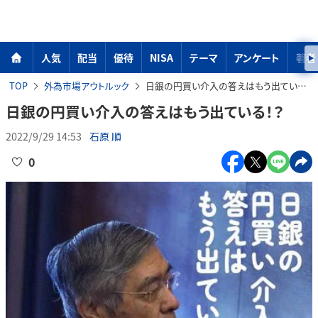
人気
配当
優待
NISA
テーマ
アンケート
著者
TOP
外為市場アウトルック
日銀の円買い介入の答えはもう出ている！？
日銀の円買い介入の答えはもう出ている！？
2022/9/29 14:53
石原 順
0