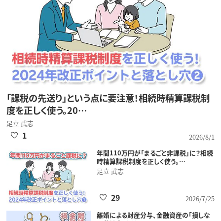
「課税の先送り」という点に要注意！相続時精算課税制
度を正しく使う。20…
足立 武志
1
2026/8/1
年間110万円が「まるごと非課税」に？相続
時精算課税制度を正しく使う。…
足立 武志
29
2026/7/25
離婚による財産分与、金融資産の「損しな