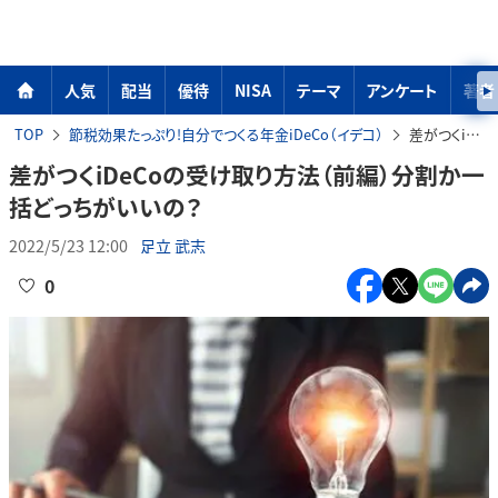
人気
配当
優待
NISA
テーマ
アンケート
著者
TOP
節税効果たっぷり!自分でつくる年金iDeCo（イデコ）
差がつくiDeCoの受け取り方法（前編）分割か一括どっちがいいの？
差がつくiDeCoの受け取り方法（前編）分割か一
括どっちがいいの？
2022/5/23 12:00
足立 武志
0