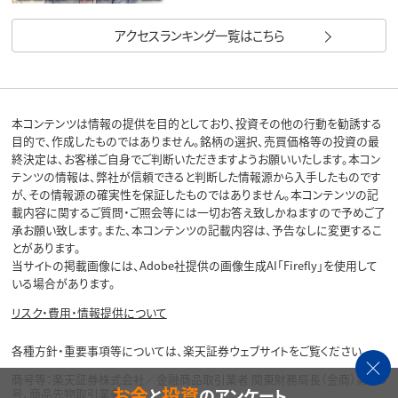
アクセスランキング一覧はこちら
本コンテンツは情報の提供を目的としており、投資その他の行動を勧誘する
目的で、作成したものではありません。銘柄の選択、売買価格等の投資の最
終決定は、お客様ご自身でご判断いただきますようお願いいたします。本コン
テンツの情報は、弊社が信頼できると判断した情報源から入手したものです
が、その情報源の確実性を保証したものではありません。本コンテンツの記
載内容に関するご質問・ご照会等には一切お答え致しかねますので予めご了
承お願い致します。また、本コンテンツの記載内容は、予告なしに変更するこ
とがあります。
当サイトの掲載画像には、Adobe社提供の画像生成AI「Firefly」を使用して
いる場合があります。
リスク・費用・情報提供について
各種方針・重要事項等については、楽天証券ウェブサイトをご覧ください。
商号等：楽天証券株式会社／金融商品取引業者 関東財務局長（金商）第195
お金
投資
と
のアンケート
号、商品先物取引業者