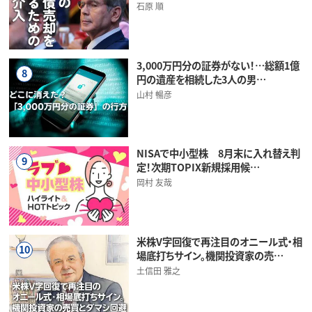
石原 順
3,000万円分の証券がない！…総額1億
8
円の遺産を相続した3人の男…
山村 暢彦
NISAで中小型株 8月末に入れ替え判
9
定！次期TOPIX新規採用候…
岡村 友哉
米株V字回復で再注目のオニール式・相
10
場底打ちサイン。機関投資家の売…
土信田 雅之