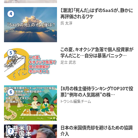
【潮流】「死んだ」はずのSaaSが、静かに
4
再評価されるワケ
呉 太淳
この夏、キオクシア急落で個人投資家が
5
学んだこと…自分は暴落パニック…
足立 武志
【8月の株主優待ランキングTOP10で投
6
票】“例年の人気銘柄”の株…
トウシル編集チーム
日本の米国債売却を避けるための協調
7
介入