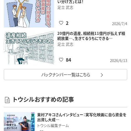
い分け方」とは！
足立 武志
2
2026/7/4
20億円の遺産、相続税11億円が払えず相
続放棄…、生きてるうちにできる…
足立 武志
84
2026/6/13
バックナンバー一覧はこちら
トウシルおすすめの記事
東村アキコさんインタビュー：実写化映画に自ら資金を
出資し大成…
トウシル編集チーム