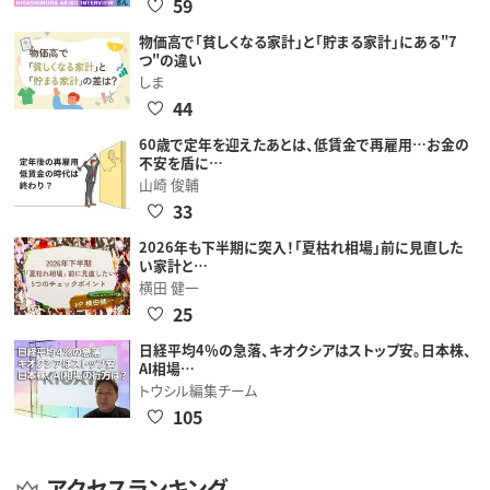
59
物価高で「貧しくなる家計」と「貯まる家計」にある"7
つ"の違い
しま
44
60歳で定年を迎えたあとは、低賃金で再雇用…お金の
不安を盾に…
山崎 俊輔
33
2026年も下半期に突入！「夏枯れ相場」前に見直した
い家計と…
横田 健一
25
日経平均4％の急落、キオクシアはストップ安。日本株、
AI相場…
トウシル編集チーム
105
アクセスランキング