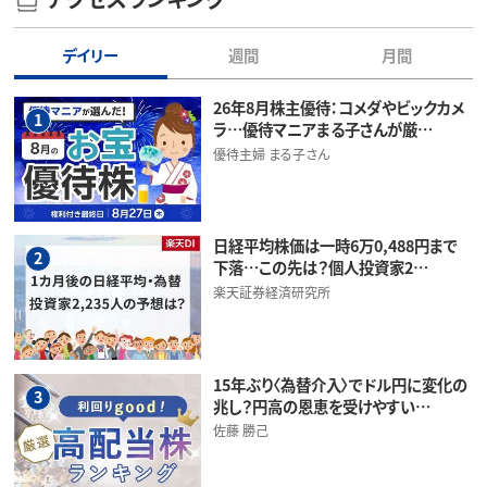
デイリー
週間
月間
26年8月株主優待：コメダやビックカメ
1
ラ…優待マニアまる子さんが厳…
優待主婦 まる子さん
日経平均株価は一時6万0,488円まで
2
下落…この先は？個人投資家2…
楽天証券経済研究所
15年ぶり〈為替介入〉でドル円に変化の
3
兆し？円高の恩恵を受けやすい…
佐藤 勝己