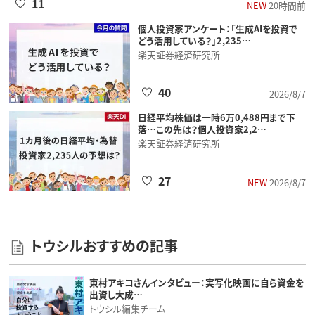
11
NEW
20時間前
個人投資家アンケート：「生成AIを投資で
どう活用している？」2,235…
楽天証券経済研究所
40
2026/8/7
日経平均株価は一時6万0,488円まで下
落…この先は？個人投資家2,2…
楽天証券経済研究所
27
NEW
2026/8/7
トウシルおすすめの記事
東村アキコさんインタビュー：実写化映画に自ら資金を
出資し大成…
トウシル編集チーム