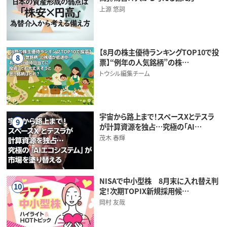
上源 悠詞
【8月の株主優待ランキングTOP10で投
8
票】“例年の人気銘柄”の株…
トウシル編集チーム
宇宙から路上まで！スペースXとテスラ
9
が計算資源を独占…究極の「AI…
茂木 春輝
NISAで中小型株 8月末に入れ替え判
10
定！次期TOPIX新規採用候…
岡村 友哉