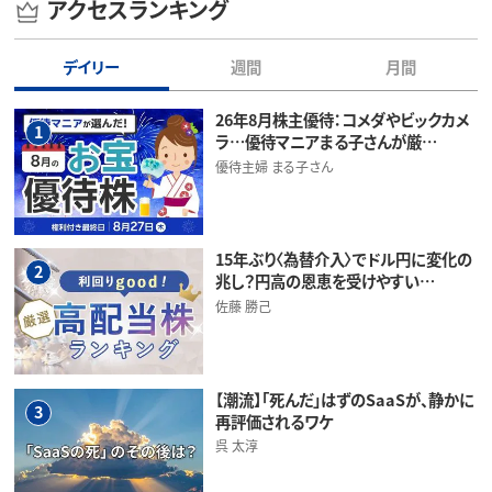
アクセスランキング
デイリー
週間
月間
26年8月株主優待：コメダやビックカメ
1
ラ…優待マニアまる子さんが厳…
優待主婦 まる子さん
15年ぶり〈為替介入〉でドル円に変化の
2
兆し？円高の恩恵を受けやすい…
佐藤 勝己
【潮流】「死んだ」はずのSaaSが、静かに
3
再評価されるワケ
呉 太淳