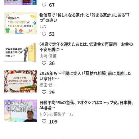
67
物価高で「貧しくなる家計」と「貯まる家計」にある"7
つ"の違い
しま
53
60歳で定年を迎えたあとは、低賃金で再雇用…お金の
不安を盾に…
山崎 俊輔
36
2026年も下半期に突入！「夏枯れ相場」前に見直した
い家計と…
横田 健一
29
日経平均4％の急落、キオクシアはストップ安。日本株、
AI相場…
トウシル編集チーム
109