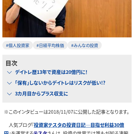
#個人投資家
#日経平均株価
#みんなの投資
目次
デイトレ歴13年で資産は20億円に！
「保有」しないからデイトレはリスクが低い!?
3カ月目からプラス収支に
※このインタビューは2018/11/07に公開した記事となります。
人気ブログ『
投資家テスタの投資日記─目指せ利益30億
円
』を運営する
テスタ
さんは、投資の世界では誰もが知る凄腕