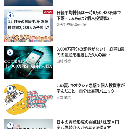
日経平均株価は一時6万0,488円まで
4
下落…この先は？個人投資家2…
楽天証券経済研究所
3,000万円分の証券がない！…総額1億
5
円の遺産を相続した3人の男…
山村 暢彦
この夏、キオクシア急落で個人投資家が
6
学んだこと…自分は暴落パニック…
足立 武志
日本の資産形成の弱点は「株安×円
7
高」。為替介入から考える備え方