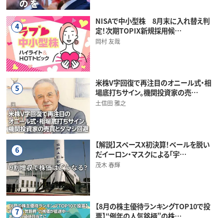
NISAで中小型株 8月末に入れ替え判
4
定！次期TOPIX新規採用候…
岡村 友哉
米株V字回復で再注目のオニール式・相
5
場底打ちサイン。機関投資家の売…
土信田 雅之
【解説】スペースX初決算！ベールを脱い
6
だイーロン・マスクによる「宇…
茂木 春輝
【8月の株主優待ランキングTOP10で投
7
票】“例年の人気銘柄”の株…