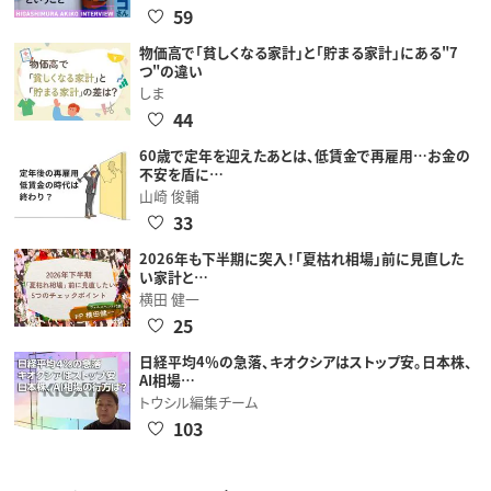
59
物価高で「貧しくなる家計」と「貯まる家計」にある"7
つ"の違い
しま
44
60歳で定年を迎えたあとは、低賃金で再雇用…お金の
不安を盾に…
山崎 俊輔
33
2026年も下半期に突入！「夏枯れ相場」前に見直した
い家計と…
横田 健一
25
日経平均4％の急落、キオクシアはストップ安。日本株、
AI相場…
トウシル編集チーム
103