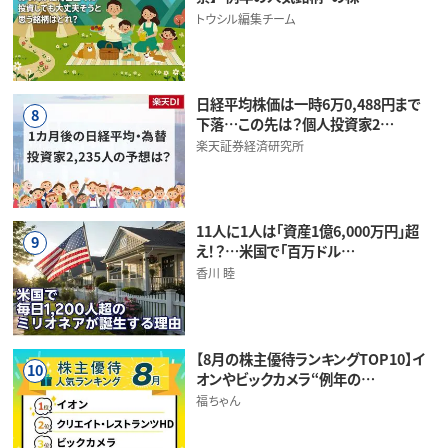
トウシル編集チーム
日経平均株価は一時6万0,488円まで
8
下落…この先は？個人投資家2…
楽天証券経済研究所
11人に1人は「資産1億6,000万円」超
9
え！？…米国で「百万ドル…
香川 睦
【8月の株主優待ランキングTOP10】イ
10
オンやビックカメラ“例年の…
福ちゃん