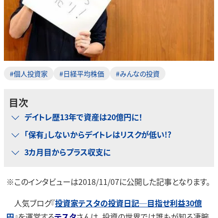
#個人投資家
#日経平均株価
#みんなの投資
目次
デイトレ歴13年で資産は20億円に！
「保有」しないからデイトレはリスクが低い!?
3カ月目からプラス収支に
※このインタビューは2018/11/07に公開した記事となります。
人気ブログ『
投資家テスタの投資日記─目指せ利益30億
円
』を運営する
テスタ
さんは、投資の世界では誰もが知る凄腕