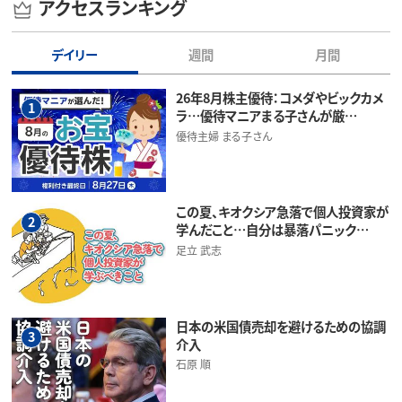
アクセスランキング
デイリー
週間
月間
26年8月株主優待：コメダやビックカメ
1
ラ…優待マニアまる子さんが厳…
優待主婦 まる子さん
この夏、キオクシア急落で個人投資家が
2
学んだこと…自分は暴落パニック…
足立 武志
日本の米国債売却を避けるための協調
3
介入
石原 順