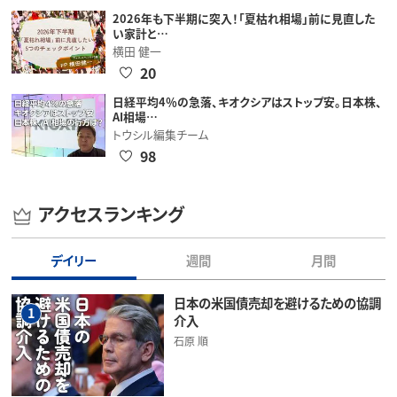
2026年も下半期に突入！「夏枯れ相場」前に見直した
い家計と…
横田 健一
20
日経平均4％の急落、キオクシアはストップ安。日本株、
AI相場…
トウシル編集チーム
98
アクセスランキング
デイリー
週間
月間
日本の米国債売却を避けるための協調
1
介入
石原 順