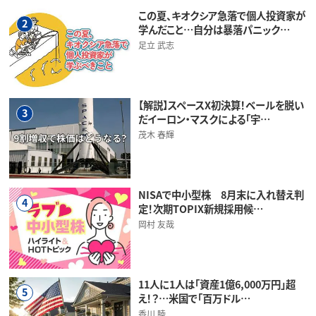
この夏、キオクシア急落で個人投資家が
2
学んだこと…自分は暴落パニック…
足立 武志
【解説】スペースX初決算！ベールを脱い
3
だイーロン・マスクによる「宇…
茂木 春輝
NISAで中小型株 8月末に入れ替え判
4
定！次期TOPIX新規採用候…
岡村 友哉
11人に1人は「資産1億6,000万円」超
5
え！？…米国で「百万ドル…
香川 睦