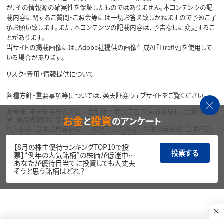
が、その情報源の確実性を保証したものではありません。本コンテンツの記
載内容に関するご質問・ご照会等には一切お答え致しかねますので予めご了
承お願い致します。また、本コンテンツの記載内容は、予告なしに変更するこ
とがあります。
当サイトの掲載画像には、Adobe社提供の画像生成AI「Firefly」を使用して
いる場合があります。
リスク・費用・情報提供について
各種方針・重要事項等については、楽天証券ウェブサイトをご覧ください。
商号等：楽天証券株式会社／金融商品取引業者 関東財務局長（金商）第195
お金
投資
と
のアンケート
号、商品先物取引業者
加入協会：日本証券業協会、一般社団法人金融先物取引業協会、日本商品
先物取引協会、一般社団法人第二種金融商品取引業協会、一般社団法人資
産運用業協会
【8月の株主優待ランキングTOP10で投
投票する
票】“例年の人気銘柄”の株価が低迷中…
Copyright©
あなたが優待目当てに投資しても大丈夫
1999-2026 Rakuten Securities, Inc. All
そうと思う銘柄はどれ？
Rights Reserved.