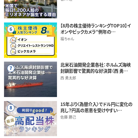
【8月の株主優待ランキングTOP10】イ
6
オンやビックカメラ“例年の…
福ちゃん
北米石油開発企業各社：ホルムズ海峡
7
封鎖影響で驚異的な好決算（西 勇…
西 勇太郎
15年ぶり〈為替介入〉でドル円に変化の
8
兆し？円高の恩恵を受けやすい…
佐藤 勝己