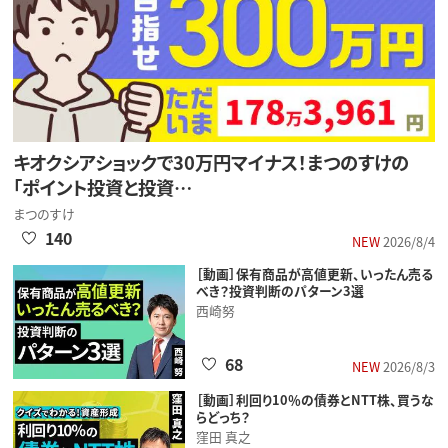
キオクシアショックで30万円マイナス！まつのすけの
「ポイント投資と投資…
まつのすけ
140
NEW
2026/8/4
［動画］保有商品が高値更新、いったん売る
べき？投資判断のパターン3選
西崎努
68
NEW
2026/8/3
［動画］利回り10％の債券とNTT株、買うな
らどっち？
窪田 真之