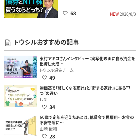
68
NEW
2026/8/3
トウシルおすすめの記事
東村アキコさんインタビュー：実写化映画に自ら資金を
出資し大成…
トウシル編集チーム
49
物価高で「貧しくなる家計」と「貯まる家計」にある"7
つ"の違い
しま
34
60歳で定年を迎えたあとは、低賃金で再雇用…お金の
不安を盾に…
山崎 俊輔
28