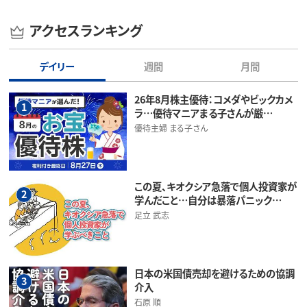
アクセスランキング
デイリー
週間
月間
26年8月株主優待：コメダやビックカメ
1
ラ…優待マニアまる子さんが厳…
優待主婦 まる子さん
この夏、キオクシア急落で個人投資家が
2
学んだこと…自分は暴落パニック…
足立 武志
日本の米国債売却を避けるための協調
3
介入
石原 順