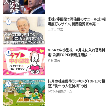
米株V字回復で再注目のオニール式・相
4
場底打ちサイン。機関投資家の売…
土信田 雅之
NISAで中小型株 8月末に入れ替え判
5
定！次期TOPIX新規採用候…
岡村 友哉
【8月の株主優待ランキングTOP10で投
6
票】“例年の人気銘柄”の株…
トウシル編集チーム