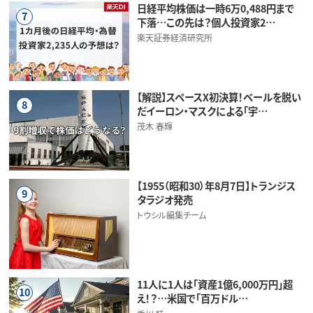
日経平均株価は一時6万0,488円まで
7
下落…この先は？個人投資家2…
楽天証券経済研究所
【解説】スペースX初決算！ベールを脱い
8
だイーロン・マスクによる「宇…
茂木 春輝
【1955（昭和30）年8月7日】トランジス
9
タラジオ発売
トウシル編集チーム
11人に1人は「資産1億6,000万円」超
10
え！？…米国で「百万ドル…