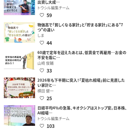
出資し大成…
トウシル編集チーム
59
物価高で「貧しくなる家計」と「貯まる家計」にある"7
つ"の違い
しま
44
60歳で定年を迎えたあとは、低賃金で再雇用…お金の
不安を盾に…
山崎 俊輔
33
2026年も下半期に突入！「夏枯れ相場」前に見直した
い家計と…
横田 健一
25
日経平均4％の急落、キオクシアはストップ安。日本株、
AI相場…
トウシル編集チーム
103