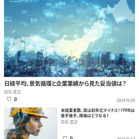
日経平均、景気循環と企業業績から見た妥当値は？
白石 定之
0
2024/9/26
米就業者数、実は前年比マイナス！？FRBは
後手後手、株価はどうなる？
白石 定之
0
2024/9/12