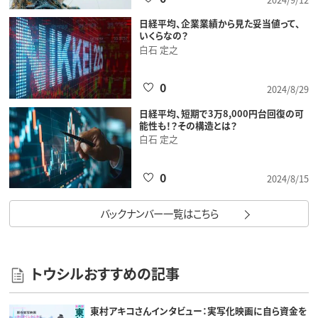
日経平均、企業業績から見た妥当値って、
いくらなの？
白石 定之
0
2024/8/29
日経平均、短期で3万8,000円台回復の可
能性も！？その構造とは？
白石 定之
0
2024/8/15
バックナンバー一覧はこちら
トウシルおすすめの記事
東村アキコさんインタビュー：実写化映画に自ら資金を