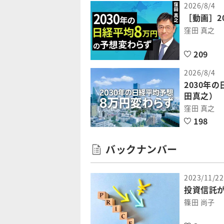
2026/8/4
［動画］2
窪田 真之
209
2026/8/4
2030年
田真之）
窪田 真之
198
バックナンバー
2023/11/22
投資信託
篠田 尚子