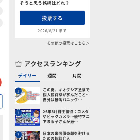
そうと思う銘柄はどれ？
投票する
2026/8/21 まで
その他の投票はこちら＞
アクセスランキング
デイリー
週間
月間
tter
メールで送る
この夏、キオクシア急落で
1
個人投資家が学んだこと…
自分は暴落パニック…
26年8月株主優待：コメダ
2
やビックカメラ…優待マニ
アまる子さんが厳…
日本の米国債売却を避ける
3
ための協調介入