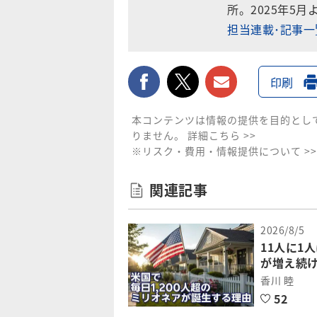
所。2025年5月
担当連載･記事
facebook
twitter
メールで送
印刷
本コンテンツは情報の提供を目的とし
りません。
詳細こちら >>
※リスク・費用・情報提供について >>
関連記事
2026/8/5
11人に1
が増え続
香川 睦
52