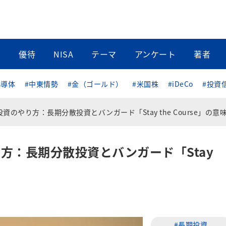
当
優待
NISA
テーマ
アンケート
著者
半導体
#中東情勢
#金（ゴールド）
#米国株
#iDeCo
#投資
資のやり方：長期分散投資とバンガード「Stay the Course」の意
方：長期分散投資とバンガード「Stay
#長期投資