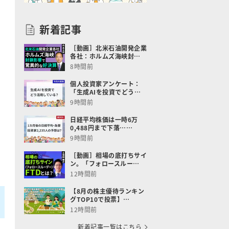
新着記事
［動画］北米石油開発企業
各社：ホルムズ海峡封…
8時間前
個人投資家アンケート：
「生成AIを投資でどう…
9時間前
日経平均株価は一時6万
0,488円まで下落……
9時間前
［動画］相場の底打ちサイ
ン。「フォロースルー…
12時間前
【8月の株主優待ランキン
グTOP10で投票】…
12時間前
新着記事一覧はこちら