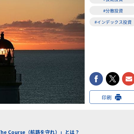
#分散投資
#インデックス投資
facebook
twi
印刷
he Course（航路を守れ）」とは？