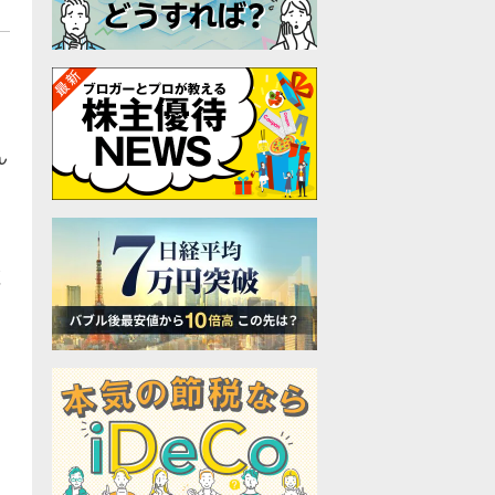
ト
ん
く