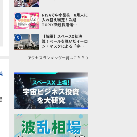
NISAで中小型株 8月末に
4
入れ替え判定！次期
TOPIX新規採用候…
【解説】スペースX初決
5
算！ベールを脱いだイーロ
ン・マスクによる「宇…
アクセスランキング一覧はこちら
純
場