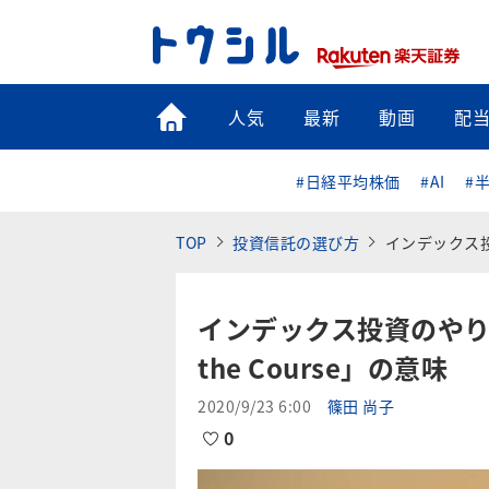
トップ
人気
最新
動画
配
#日経平均株価
#AI
#
TOP
投資信託の選び方
インデックス投
インデックス投資のやり
the Course」の意味
2020/9/23 6:00
篠田 尚子
0