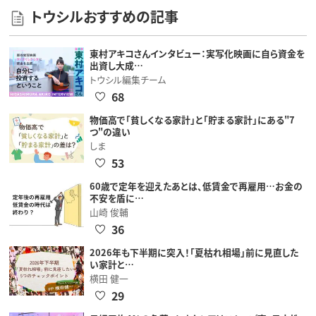
トウシルおすすめの記事
東村アキコさんインタビュー：実写化映画に自ら資金を
出資し大成…
トウシル編集チーム
68
物価高で「貧しくなる家計」と「貯まる家計」にある"7
つ"の違い
しま
53
60歳で定年を迎えたあとは、低賃金で再雇用…お金の
不安を盾に…
山崎 俊輔
36
2026年も下半期に突入！「夏枯れ相場」前に見直した
い家計と…
横田 健一
29