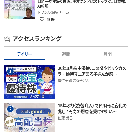
日経平均4％の急落、キオクシアはストップ安。日本株、
AI相場…
トウシル編集チーム
109
アクセスランキング
デイリー
週間
月間
26年8月株主優待：コメダやビックカメ
1
ラ…優待マニアまる子さんが厳…
優待主婦 まる子さん
15年ぶり〈為替介入〉でドル円に変化の
2
兆し？円高の恩恵を受けやすい…
佐藤 勝己