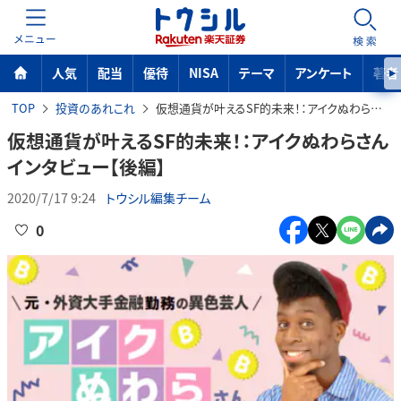
MENU
検索
人気
配当
優待
NISA
テーマ
アンケート
著者
TOP
投資のあれこれ
仮想通貨が叶えるSF的未来！：アイクぬわらさんインタビュー【後編】
仮想通貨が叶えるSF的未来！：アイクぬわらさん
インタビュー【後編】
2020/7/17 9:24
トウシル編集チーム
0