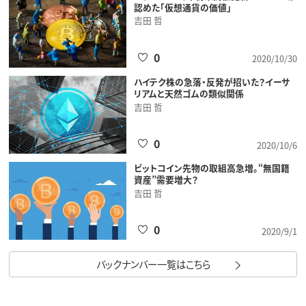
認めた「仮想通貨の価値」
吉田 哲
0
2020/10/30
ハイテク株の急落・反発が招いた？イーサ
リアムと天然ゴムの類似関係
吉田 哲
0
2020/10/6
ビットコイン先物の取組高急増。“無国籍
資産”需要増大？
吉田 哲
0
2020/9/1
バックナンバー一覧はこちら