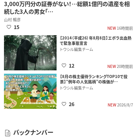
3,000万円分の証券がない！…総額1億円の遺産を相
続した3人の男女「…
山村 暢彦
15
NEW
16時間前
【2014（平成26）年8月8日】エボラ出血熱
で緊急事態宣言
トウシル編集チーム
12
NEW
20時間前
【8月の株主優待ランキングTOP10で投
票】“例年の人気銘柄”の株価が…
トウシル編集チーム
26
NEW
2026/8/7
バックナンバー