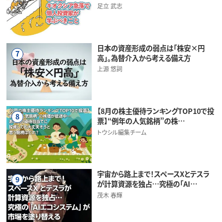
足立 武志
日本の資産形成の弱点は「株安×円
7
高」。為替介入から考える備え方
上源 悠詞
【8月の株主優待ランキングTOP10で投
8
票】“例年の人気銘柄”の株…
トウシル編集チーム
宇宙から路上まで！スペースXとテスラ
9
が計算資源を独占…究極の「AI…
茂木 春輝