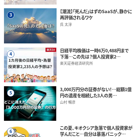
【潮流】「死んだ」はずのSaaSが、静かに
3
再評価されるワケ
呉 太淳
日経平均株価は一時6万0,488円まで
4
下落…この先は？個人投資家2…
楽天証券経済研究所
3,000万円分の証券がない！…総額1億
5
円の遺産を相続した3人の男…
山村 暢彦
この夏、キオクシア急落で個人投資家が
6
学んだこと…自分は暴落パニック…