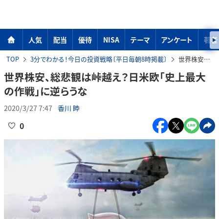
人気
配当
優待
NISA
テーマ
アンケート
著者
TOP
3分でわかる！今日の投資戦略〔平日毎朝8時掲載〕
世界株安、総悲観は峠越え？日米欧「史上最大の作戦」に逆らうな
世界株安、総悲観は峠越え？日米欧「史上最大
の作戦」に逆らうな
2020/3/27 7:47
香川 睦
0