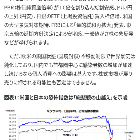
PBR（株価純資産倍率）が1.0倍を割り込んだ割安感、ドル/円
の上昇（円安）、日銀のETF（上場投資信託）買入枠倍増、米国
の大型景気対策期待、FRBによる「量的緩和再拡大」発表、東
京五輪の延期方針決定による安堵感、一部値がさ株の急反発
などが挙げられます。
ただ、欧米の鎖国状態（国境封鎖）や移動制限で世界景気は
鈍化しており、国内でも首都圏中心に感染者数の増加が加速
し続けるなら個人消費への影響は甚大です。株式市場が戻り
売りに押される可能性も否定はできません。
図表1：米国と日本の恐怖指数は「総悲観の山越え」を示唆