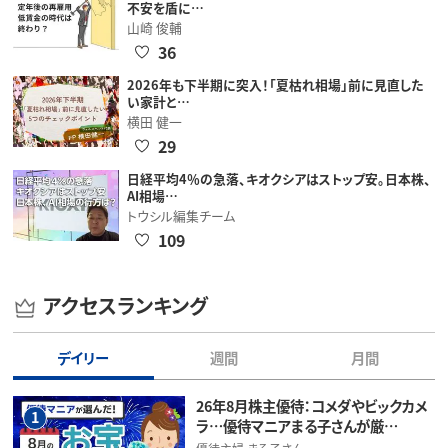
不安を盾に…
山崎 俊輔
36
2026年も下半期に突入！「夏枯れ相場」前に見直した
い家計と…
横田 健一
29
日経平均4％の急落、キオクシアはストップ安。日本株、
AI相場…
トウシル編集チーム
109
アクセスランキング
デイリー
週間
月間
26年8月株主優待：コメダやビックカメ
1
ラ…優待マニアまる子さんが厳…