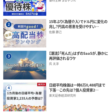
優待主婦 まる子さん
15年ぶり〈為替介入〉でドル円に変化の
2
兆し？円高の恩恵を受けやすい…
佐藤 勝己
【潮流】「死んだ」はずのSaaSが、静かに
3
再評価されるワケ
呉 太淳
日経平均株価は一時6万0,488円まで
4
下落…この先は？個人投資家2…
楽天証券経済研究所