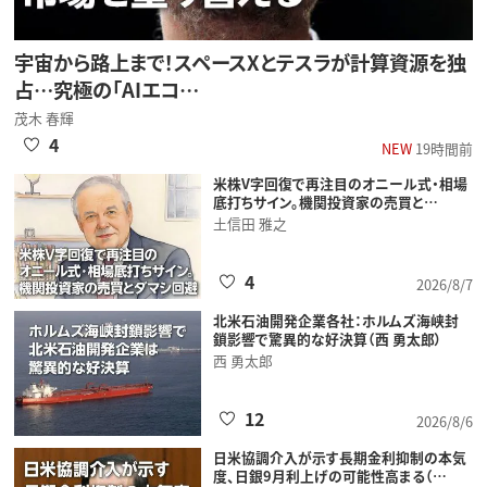
宇宙から路上まで！スペースXとテスラが計算資源を独
占…究極の「AIエコ…
茂木 春輝
4
NEW
19時間前
米株V字回復で再注目のオニール式・相場
底打ちサイン。機関投資家の売買と…
土信田 雅之
4
2026/8/7
北米石油開発企業各社：ホルムズ海峡封
鎖影響で驚異的な好決算（西 勇太郎）
西 勇太郎
12
2026/8/6
日米協調介入が示す長期金利抑制の本気
度、日銀9月利上げの可能性高まる（…