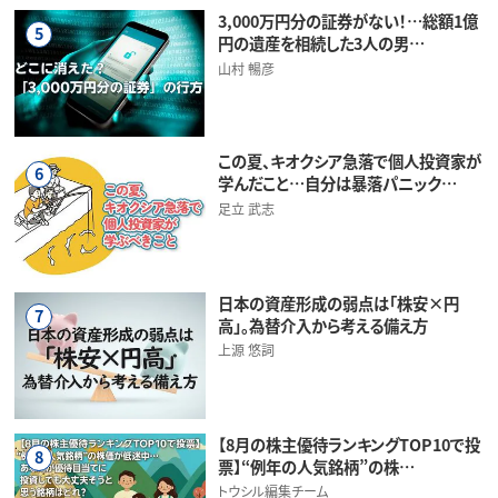
3,000万円分の証券がない！…総額1億
5
円の遺産を相続した3人の男…
山村 暢彦
この夏、キオクシア急落で個人投資家が
6
学んだこと…自分は暴落パニック…
足立 武志
日本の資産形成の弱点は「株安×円
7
高」。為替介入から考える備え方
上源 悠詞
【8月の株主優待ランキングTOP10で投
8
票】“例年の人気銘柄”の株…
トウシル編集チーム