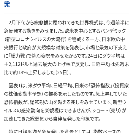
発
2月下旬から総悲観に覆われてきた世界株式は、今週前半に
急反発する動きをみせました。欧米を中心とするパンデミック
（新型コロナウイルスの大流行）を警戒する一方、日米欧の中
央銀行と政府が大規模な対策を発表し、市場と景気の下支え
に「総力戦」で挑む姿勢をみせたからです。24日にダウ平均は
＋2,112ドルと過去最大の上げ幅で反発し、日経平均は先週末
比で約18％上昇しました（25日）。
図表1は、米ダウ平均、日経平均、日米の「恐怖指数」（投資家
の株価変動率予想）の推移を示したものです。急上昇していた
恐怖指数が、総悲観の山を越える兆しをみせています。新型ウ
イルスの感染動向を楽観視はできませんが、ショート（売り）が
加速してきた総弱気から自律反発した印象です。
特に日経平均が急反発した背景としては、指数ベースの