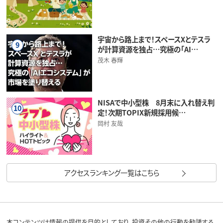
宇宙から路上まで！スペースXとテスラ
9
が計算資源を独占…究極の「AI…
茂木 春輝
NISAで中小型株 8月末に入れ替え判
10
定！次期TOPIX新規採用候…
岡村 友哉
アクセスランキング一覧はこちら
本コンテンツは情報の提供を目的としており、投資その他の行動を勧誘する