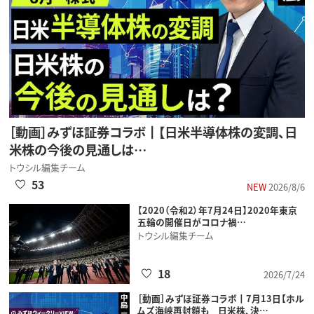
［動画］みずほ証券コラボ┃【日米半導体株の変調、日
米株の今後の見通しは…
トウシル編集チーム
53
NEW
2026/8/6
【2020（令和2）年7月24日】2020年東京
五輪の開催日がコロナ禍…
トウシル編集チーム
18
2026/7/24
［動画］みずほ証券コラボ┃7月13日【ホル
ムズ海峡再封鎖も 日米株、決…