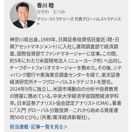
香川 睦
かがわ むつみ
マリン・ストラテジーズ
代表グローバルストラテジス
ト
神奈川県出身。1989年、日興証券投資信託委託（現・日
興アセットマネジメント）に入社し運用調査部で経済調
査、国際投資部でファンドマネージャーに従事。この間、
約5年にわたり米国現地法人（ニューヨーク市）へ出向し
チーフポートフォリオマネージャーを務めた。その後、シテ
ィバンク銀行や東海東京調査センターを経て、楽天証券
経済研究所チーフグローバルストラテジストを歴任。
2024年9月に独立し、米国市場動向の分析や投資教育
の啓蒙に務めている。中央大学経済学部国際経済学科
卒。日本証券アナリスト協会認定アナリスト（CMA）。著書
に「入門 グローバル分散投資―これから始める資産運
用50のとびら」（共著/東洋経済新報社）。
担当連載･記事一覧を見る＞