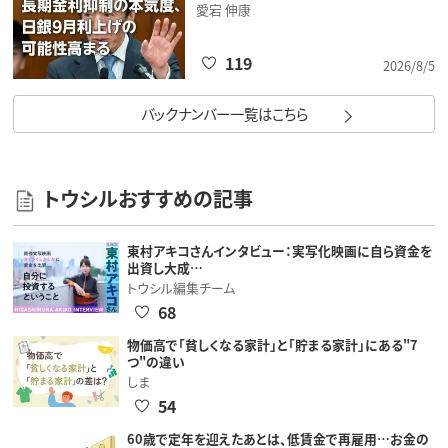
愛宕 伸康
119
2026/8/5
バックナンバー一覧はこちら
トウシルおすすめの記事
東村アキコさんインタビュー：実写化映画に自ら資金を
出資し大成…
トウシル編集チーム
68
物価高で「貧しくなる家計」と「貯まる家計」にある"7
つ"の違い
しま
54
60歳で定年を迎えたあとは、低賃金で再雇用…お金の