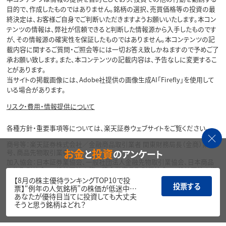
目的で、作成したものではありません。銘柄の選択、売買価格等の投資の最
終決定は、お客様ご自身でご判断いただきますようお願いいたします。本コン
テンツの情報は、弊社が信頼できると判断した情報源から入手したものです
が、その情報源の確実性を保証したものではありません。本コンテンツの記
載内容に関するご質問・ご照会等には一切お答え致しかねますので予めご了
承お願い致します。また、本コンテンツの記載内容は、予告なしに変更するこ
とがあります。
当サイトの掲載画像には、Adobe社提供の画像生成AI「Firefly」を使用して
いる場合があります。
リスク・費用・情報提供について
各種方針・重要事項等については、楽天証券ウェブサイトをご覧ください。
商号等：楽天証券株式会社／金融商品取引業者 関東財務局長（金商）第195
お金
投資
と
のアンケート
号、商品先物取引業者
加入協会：日本証券業協会、一般社団法人金融先物取引業協会、日本商品
先物取引協会、一般社団法人第二種金融商品取引業協会、一般社団法人資
産運用業協会
【8月の株主優待ランキングTOP10で投
投票する
票】“例年の人気銘柄”の株価が低迷中…
Copyright©
あなたが優待目当てに投資しても大丈夫
1999-2026 Rakuten Securities, Inc. All
そうと思う銘柄はどれ？
Rights Reserved.