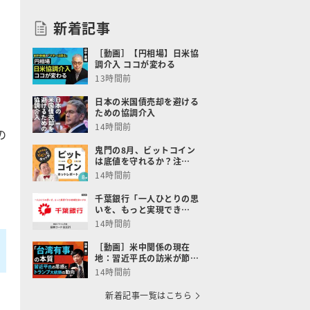
新着記事
［動画］【円相場】日米協
調介入 ココが変わる
13時間前
日本の米国債売却を避ける
ための協調介入
14時間前
の
鬼門の8月、ビットコイン
は底値を守れるか？注…
14時間前
千葉銀行「一人ひとりの思
いを、もっと実現でき…
14時間前
［動画］米中関係の現在
地：習近平氏の訪米が節…
14時間前
新着記事一覧はこちら