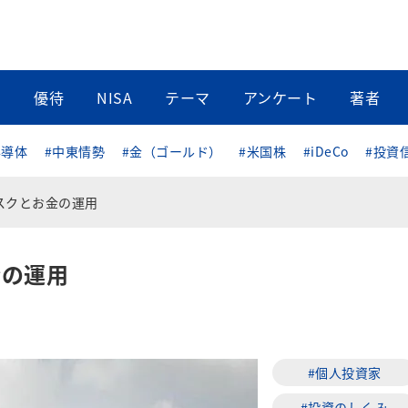
当
優待
NISA
テーマ
アンケート
著者
半導体
#中東情勢
#金（ゴールド）
#米国株
#iDeCo
#投資
スクとお金の運用
金の運用
#個人投資家
#投資のしくみ