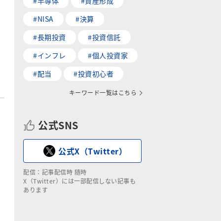
#半導体
#資産形成
#NISA
#決算
#長期投資
#投資信託
#インフレ
#個人投資家
#配当
#投資初心者
キーワード一覧はこちら
公式SNS
公式X（Twitter）
配信：記事配信時 随時
X（Twitter）には一部配信しない記事も
あります