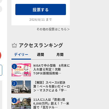
投票する
2026/8/11 まで
その他の投票はこちら＞
アクセスランキング
tter
メールで送る
デイリー
週間
月間
NISAで中小型株 8月末に
1
入れ替え判定！次期
TOPIX新規採用候…
【解説】スペースX初決
2
算！ベールを脱いだイーロ
ン・マスクによる「宇…
11人に1人は「資産1億
3
6,000万円」超え！？…米
国で「百万ドル…