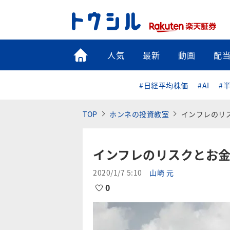
トップ
人気
最新
動画
配
#日経平均株価
#AI
#
TOP
ホンネの投資教室
インフレのリ
インフレのリスクとお
2020/1/7 5:10
山崎 元
0