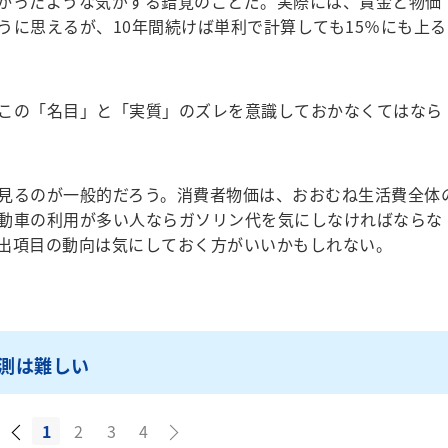
かったような気がする錯覚のことだ。実際には、賃金と物価
ように思えるが、10年間続けば単利で計算しても15％にも上る
この「名目」と「実質」のズレを意識しておかなくてはなら
見るのが一般的だろう。消費者物価は、おおむね生活費全体
動車の利用が多い人ならガソリン代を気にしなければならな
出項目の動向は気にしておく方がいいかもしれない。
測は難しい
1
2
3
4