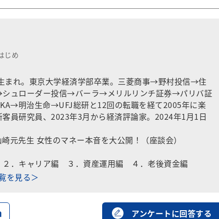
はじめ
道生まれ。東京大学経済学部卒業。三菱商事→野村投信→住
→シュローダー投信→バーラ→メリルリンチ証券→パリバ証
KA→明治生命→UFJ総研と12回の転職を経て2005年に楽
客員研究員、2023年3月から経済評論家。2024年1月1日
山崎元先生 女性のマネー本音を大公開！（座談会）
２．
キャリア編
３．
資産運用編
４．
老後資金編
一覧を見る＞
る
アンケートに回答する