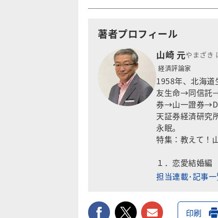
著者プロフィール
山崎 元
やまざき 
経済評論家
1958年、北海
友生命→同信託
券→山一證券→D
天証券経済研究所
永眠。
特集：
教えて！
１．
恋愛結婚編
担当連載･記事
facebook
twitter
メールで送
印刷