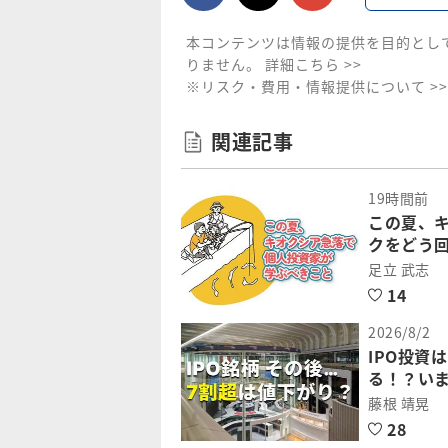
本コンテンツは情報の提供を目的とし
りません。
詳細こちら >>
※リスク・費用・情報提供について >>
関連記事
19時間前
この夏、
クをどう
足立 武志
14
2026/8/2
IPO投資
る！？いま
藤根 靖晃
28