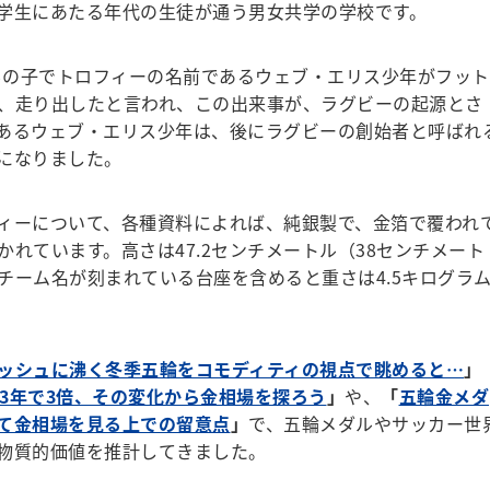
学生にあたる年代の生徒が通う男女共学の学校です。
男の子でトロフィーの名前であるウェブ・エリス少年がフット
、走り出したと言われ、この出来事が、ラグビーの起源とさ
あるウェブ・エリス少年は、後にラグビーの創始者と呼ばれ
になりました。
ィーについて、各種資料によれば、純銀製で、金箔で覆われ
れています。高さは47.2センチメートル（38センチメート
チーム名が刻まれている台座を含めると重さは4.5キログラ
ッシュに沸く冬季五輪をコモディティの視点で眺めると…
」
?13年で3倍、その変化から金相場を探ろう
」
や、
「
五輪金メダ
て金相場を見る上での留意点
」
で、五輪メダルやサッカー世
物質的価値を推計してきました。