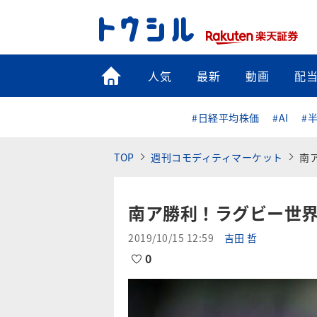
トップ
人気
最新
動画
配
#日経平均株価
#AI
#
TOP
週刊コモディティマーケット
南
南ア勝利！ラグビー世
2019/10/15 12:59
吉田 哲
0