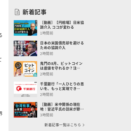
新着記事
［動画］【円相場】日米協
調介入 ココが変わる
1時間前
る
日本の米国債売却を避ける
ための協調介入
2時間前
て
鬼門の8月、ビットコイン
は底値を守れるか？注…
ム
2時間前
千葉銀行「一人ひとりの思
いを、もっと実現でき…
2時間前
［動画］米中関係の現在
地：習近平氏の訪米が節…
界
3時間前
新着記事一覧はこちら