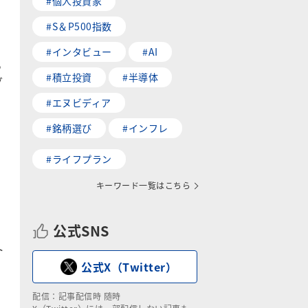
#個人投資家
#S＆P500指数
#インタビュー
#AI
る
#積立投資
#半導体
グ
#エヌビディア
#銘柄選び
#インフレ
#ライフプラン
キーワード一覧はこちら
公式SNS
ト
公式X（Twitter）
配信：記事配信時 随時