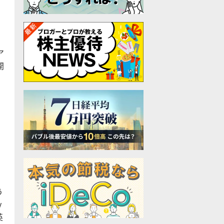
ア
開
う
y
英