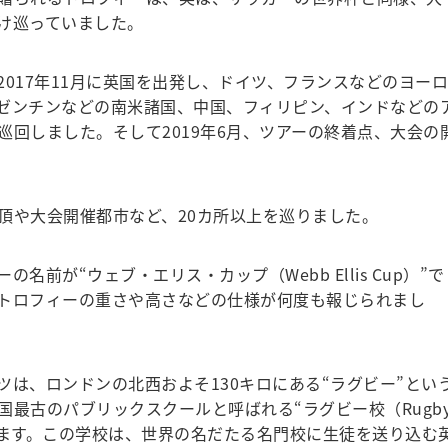
け巡っていました。
017年11月に英国を出発し、ドイツ、フランスなどのヨーロ
ゼンチンなどの南米諸国、中国、フィリピン、インドなどの
巡回しました。そして2019年6月、ツアーの終着点、大会の
や大会開催都市など、20カ所以上を巡りました。
前が“ウェブ・エリス・カップ（Webb Ellis Cup）”で
トロフィーの重さや高さなどの仕様が何度も報じられまし
は、ロンドンの北西およそ130キロにある“ラグビー”とい
最古のパブリックスクールと呼ばれる“ラグビー校（Rugb
ています。この学校は、世界の名だたる名門校に生徒を送り込む