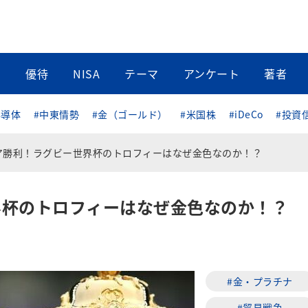
当
優待
NISA
テーマ
アンケート
著者
半導体
#中東情勢
#金（ゴールド）
#米国株
#iDeCo
#投資
ア勝利！ラグビー世界杯のトロフィーはなぜ金色なのか！？
界杯のトロフィーはなぜ金色なのか！？
#金・プラチナ
#貿易戦争