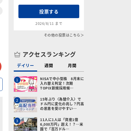
投票する
2026/8/11 まで
その他の投票はこちら＞
アクセスランキング
tter
メールで送る
デイリー
週間
月間
NISAで中小型株 8月末に
1
入れ替え判定！次期
TOPIX新規採用候…
15年ぶり〈為替介入〉で
2
ドル円に変化の兆し？円高
の恩恵を受けやすい…
11人に1人は「資産1億
3
6,000万円」超え！？…米
国で「百万ドル…