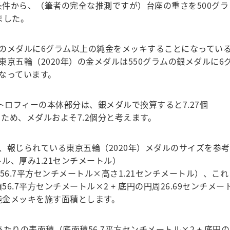
条件から、（筆者の完全な推測ですが）台座の重さを500グラ
ました。
のメダルに6グラム以上の純金をメッキすることになってい
京五輪（2020年）の金メダルは550グラムの銀メダルに6
なっています。
のトロフィーの本体部分は、銀メダルで換算すると7.27個
なるため、メダルおよそ7.2個分と考えます。
報じられている東京五輪（2020年）メダルのサイズを参考
ル、厚み1.21センチメートル）
6.7平方センチメートル×高さ1.21センチメートル）、これ
6.7平方センチメートル×2 + 底円の円周26.69センチメー
純金メッキを施す面積とします。
りの表面積（底面積56.7平方センチメートル×2 + 底円の