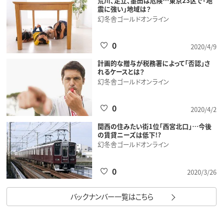
荒川、足立、墨田は危険…東京23区で「地
震に強い」地域は？
幻冬舎ゴールドオンライン
0
2020/4/9
計画的な贈与が税務署によって「否認」さ
れるケースとは？
幻冬舎ゴールドオンライン
0
2020/4/2
関西の住みたい街1位「西宮北口」…今後
の賃貸ニーズは低下!?
幻冬舎ゴールドオンライン
0
2020/3/26
バックナンバー一覧はこちら