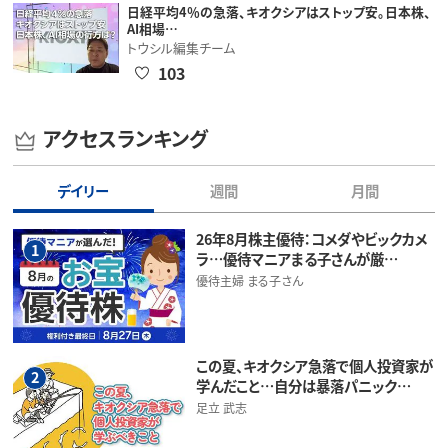
日経平均4％の急落、キオクシアはストップ安。日本株、
AI相場…
トウシル編集チーム
103
アクセスランキング
デイリー
週間
月間
26年8月株主優待：コメダやビックカメ
1
ラ…優待マニアまる子さんが厳…
優待主婦 まる子さん
この夏、キオクシア急落で個人投資家が
2
学んだこと…自分は暴落パニック…
足立 武志