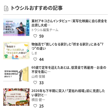
トウシルおすすめの記事
東村アキコさんインタビュー：実写化映画に自ら資金を
出資し大成…
トウシル編集チーム
59
物価高で「貧しくなる家計」と「貯まる家計」にある"7
つ"の違い
しま
44
60歳で定年を迎えたあとは、低賃金で再雇用…お金の
不安を盾に…
山崎 俊輔
33
2026年も下半期に突入！「夏枯れ相場」前に見直した
い家計と…
横田 健一
25