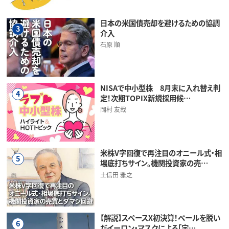
日本の米国債売却を避けるための協調
3
介入
石原 順
NISAで中小型株 8月末に入れ替え判
4
定！次期TOPIX新規採用候…
岡村 友哉
米株V字回復で再注目のオニール式・相
5
場底打ちサイン。機関投資家の売…
土信田 雅之
【解説】スペースX初決算！ベールを脱い
6
だイーロン・マスクによる「宇…