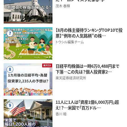
茂木 春輝
【8月の株主優待ランキングTOP10で投
7
票】“例年の人気銘柄”の株…
トウシル編集チーム
日経平均株価は一時6万0,488円まで
8
下落…この先は？個人投資家2…
楽天証券経済研究所
11人に1人は「資産1億6,000万円」超
9
え！？…米国で「百万ドル…
香川 睦