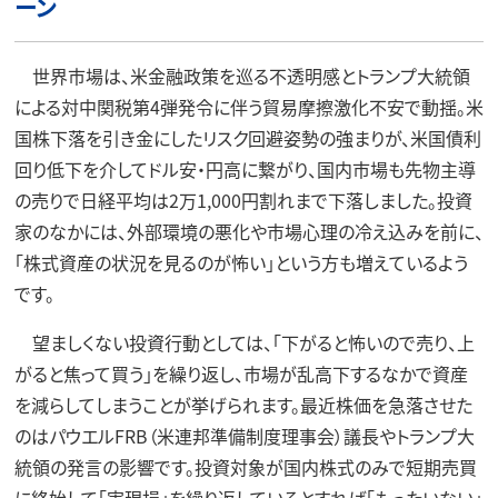
ーン
世界市場は、米金融政策を巡る不透明感とトランプ大統領
による対中関税第4弾発令に伴う貿易摩擦激化不安で動揺。米
国株下落を引き金にしたリスク回避姿勢の強まりが、米国債利
回り低下を介してドル安・円高に繋がり、国内市場も先物主導
の売りで日経平均は2万1,000円割れまで下落しました。投資
家のなかには、外部環境の悪化や市場心理の冷え込みを前に、
「株式資産の状況を見るのが怖い」という方も増えているよう
です。
望ましくない投資行動としては、「下がると怖いので売り、上
がると焦って買う」を繰り返し、市場が乱高下するなかで資産
を減らしてしまうことが挙げられます。最近株価を急落させた
のはパウエルFRB（米連邦準備制度理事会）議長やトランプ大
統領の発言の影響です。投資対象が国内株式のみで短期売買