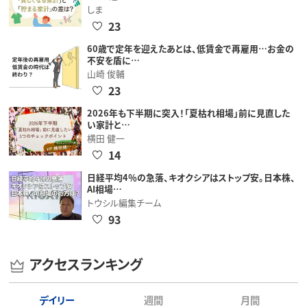
しま
23
60歳で定年を迎えたあとは、低賃金で再雇用…お金の
不安を盾に…
山崎 俊輔
23
2026年も下半期に突入！「夏枯れ相場」前に見直した
い家計と…
横田 健一
14
日経平均4％の急落、キオクシアはストップ安。日本株、
AI相場…
トウシル編集チーム
93
アクセスランキング
デイリー
週間
月間