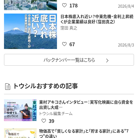
178
2026/8/4
日本株底入れ近い？中東危機・金利上昇続
くが企業業績は良好（窪田真之）
窪田 真之
67
2026/8/3
バックナンバー一覧はこちら
トウシルおすすめの記事
東村アキコさんインタビュー：実写化映画に自ら資金を
出資し大成…
トウシル編集チーム
39
物価高で「貧しくなる家計」と「貯まる家計」にある"7
つ"の違い