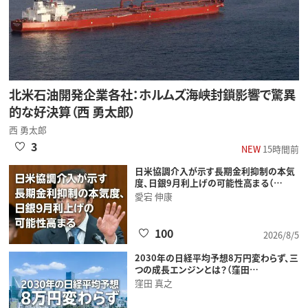
北米石油開発企業各社：ホルムズ海峡封鎖影響で驚異
的な好決算（西 勇太郎）
西 勇太郎
3
NEW
15時間前
日米協調介入が示す長期金利抑制の本気
度、日銀9月利上げの可能性高まる（…
愛宕 伸康
100
2026/8/5
2030年の日経平均予想8万円変わらず、三
つの成長エンジンとは？（窪田…
窪田 真之