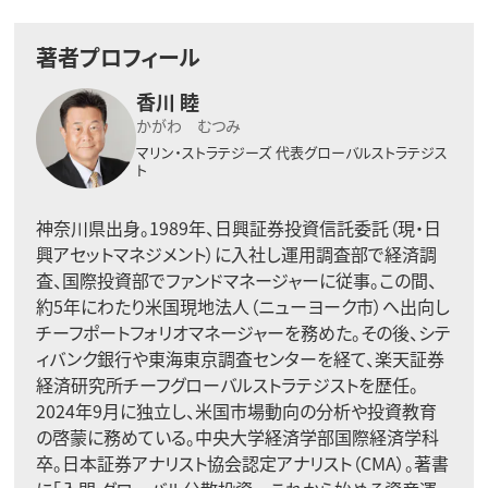
著者プロフィール
香川 睦
かがわ むつみ
マリン・ストラテジーズ
代表グローバルストラテジス
ト
神奈川県出身。1989年、日興証券投資信託委託（現・日
興アセットマネジメント）に入社し運用調査部で経済調
査、国際投資部でファンドマネージャーに従事。この間、
約5年にわたり米国現地法人（ニューヨーク市）へ出向し
チーフポートフォリオマネージャーを務めた。その後、シテ
ィバンク銀行や東海東京調査センターを経て、楽天証券
経済研究所チーフグローバルストラテジストを歴任。
2024年9月に独立し、米国市場動向の分析や投資教育
の啓蒙に務めている。中央大学経済学部国際経済学科
卒。日本証券アナリスト協会認定アナリスト（CMA）。著書