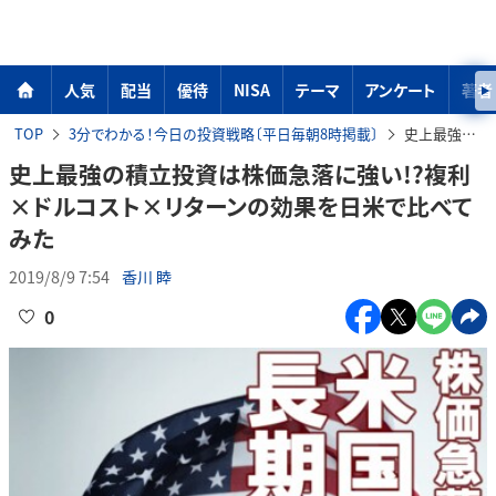
人気
配当
優待
NISA
テーマ
アンケート
著者
TOP
3分でわかる！今日の投資戦略〔平日毎朝8時掲載〕
史上最強の積立投資は株価急落に強い!?複利×ドルコスト×リターンの効果を日米で比べてみた
史上最強の積立投資は株価急落に強い!?複利
×ドルコスト×リターンの効果を日米で比べて
みた
2019/8/9 7:54
香川 睦
0