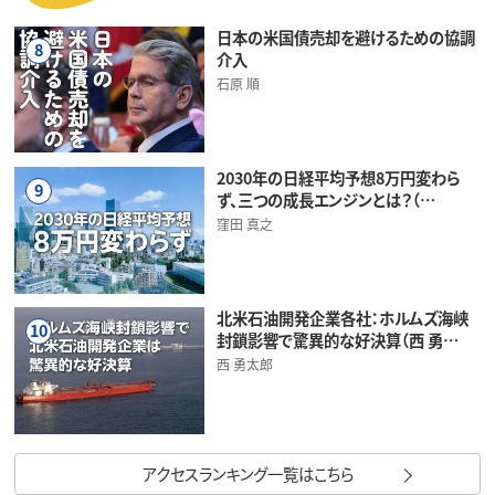
日本の米国債売却を避けるための協調
8
介入
石原 順
2030年の日経平均予想8万円変わら
9
ず、三つの成長エンジンとは？（…
窪田 真之
北米石油開発企業各社：ホルムズ海峡
10
封鎖影響で驚異的な好決算（西 勇…
西 勇太郎
アクセスランキング一覧はこちら