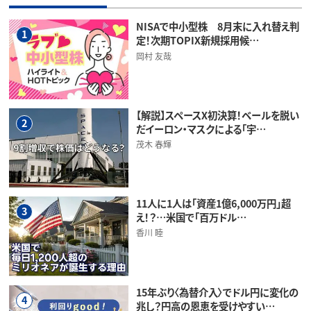
NISAで中小型株 8月末に入れ替え判
1
定！次期TOPIX新規採用候…
岡村 友哉
【解説】スペースX初決算！ベールを脱い
2
だイーロン・マスクによる「宇…
茂木 春輝
11人に1人は「資産1億6,000万円」超
3
え！？…米国で「百万ドル…
香川 睦
15年ぶり〈為替介入〉でドル円に変化の
4
兆し？円高の恩恵を受けやすい…