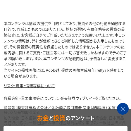
本コンテンツは情報の提供を目的としており、投資その他の行動を勧誘する
目的で、作成したものではありません。銘柄の選択、売買価格等の投資の最
終決定は、お客様ご自身でご判断いただきますようお願いいたします。本コン
テンツの情報は、弊社が信頼できると判断した情報源から入手したものです
が、その情報源の確実性を保証したものではありません。本コンテンツの記
載内容に関するご質問・ご照会等には一切お答え致しかねますので予めご了
承お願い致します。また、本コンテンツの記載内容は、予告なしに変更するこ
とがあります。
当サイトの掲載画像には、Adobe社提供の画像生成AI「Firefly」を使用して
いる場合があります。
リスク・費用・情報提供について
各種方針・重要事項等については、楽天証券ウェブサイトをご覧ください。
商号等：楽天証券株式会社／金融商品取引業者 関東財務局長（金商）第195
号、商品先物取引業者
お金
投資
と
のアンケート
加入協会：日本証券業協会、一般社団法人金融先物取引業協会、日本商品
先物取引協会、一般社団法人第二種金融商品取引業協会、一般社団法人資
産運用業協会