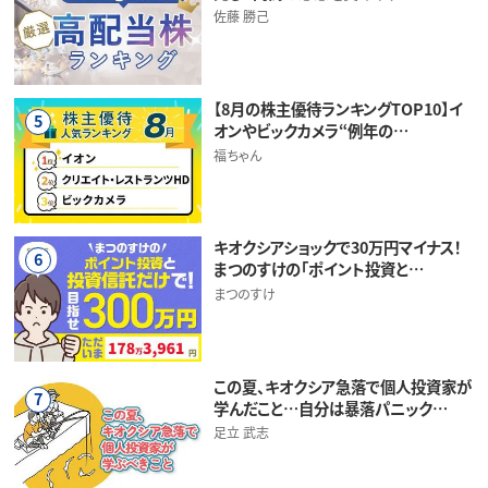
佐藤 勝己
【8月の株主優待ランキングTOP10】イ
5
オンやビックカメラ“例年の…
福ちゃん
キオクシアショックで30万円マイナス！
6
まつのすけの「ポイント投資と…
まつのすけ
この夏、キオクシア急落で個人投資家が
7
学んだこと…自分は暴落パニック…
足立 武志