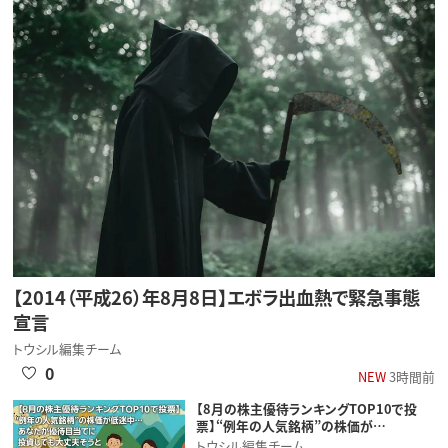
【2014（平成26）年8月8日】エボラ出血熱で緊急事態
宣言
トウシル編集チーム
0
NEW
3時間前
【8月の株主優待ランキングTOP10で投
票】“例年の人気銘柄”の株価が…
トウシル編集チーム