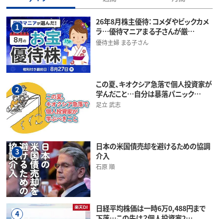
26年8月株主優待：コメダやビックカメ
1
ラ…優待マニアまる子さんが厳…
優待主婦 まる子さん
この夏、キオクシア急落で個人投資家が
2
学んだこと…自分は暴落パニック…
足立 武志
日本の米国債売却を避けるための協調
3
介入
石原 順
日経平均株価は一時6万0,488円まで
4
下落…この先は？個人投資家2…