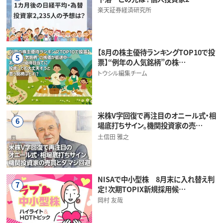
楽天証券経済研究所
【8月の株主優待ランキングTOP10で投
5
票】“例年の人気銘柄”の株…
トウシル編集チーム
米株V字回復で再注目のオニール式・相
6
場底打ちサイン。機関投資家の売…
土信田 雅之
NISAで中小型株 8月末に入れ替え判
7
定！次期TOPIX新規採用候…
岡村 友哉