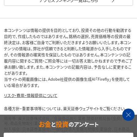
本コンテンツは情報の提供を目的としており、投資その他の行動を勧誘する
目的で、作成したものではありません。銘柄の選択、売買価格等の投資の最
終決定は、お客様ご自身でご判断いただきますようお願いいたします。本コン
テンツの情報は、弊社が信頼できると判断した情報源から入手したものです
が、その情報源の確実性を保証したものではありません。本コンテンツの記
載内容に関するご質問・ご照会等には一切お答え致しかねますので予めご了
承お願い致します。また、本コンテンツの記載内容は、予告なしに変更するこ
とがあります。
当サイトの掲載画像には、Adobe社提供の画像生成AI「Firefly」を使用して
いる場合があります。
リスク・費用・情報提供について
各種方針・重要事項等については、楽天証券ウェブサイトをご覧ください。
商号等：楽天証券株式会社／金融商品取引業者 関東財務局長（金商）第195
お金
投資
と
のアンケート
号、商品先物取引業者
加入協会：日本証券業協会、一般社団法人金融先物取引業協会、日本商品
先物取引協会、一般社団法人第二種金融商品取引業協会、一般社団法人資