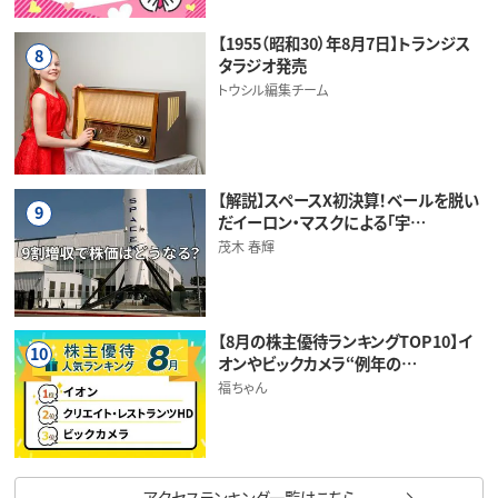
【1955（昭和30）年8月7日】トランジス
8
タラジオ発売
トウシル編集チーム
【解説】スペースX初決算！ベールを脱い
9
だイーロン・マスクによる「宇…
茂木 春輝
【8月の株主優待ランキングTOP10】イ
10
オンやビックカメラ“例年の…
福ちゃん
アクセスランキング一覧はこちら