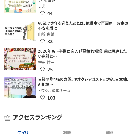
しま
44
60歳で定年を迎えたあとは、低賃金で再雇用…お金の
不安を盾に…
山崎 俊輔
33
2026年も下半期に突入！「夏枯れ相場」前に見直した
い家計と…
横田 健一
25
日経平均4％の急落、キオクシアはストップ安。日本株、
AI相場…
トウシル編集チーム
103
アクセスランキング
デイリー
週間
月間