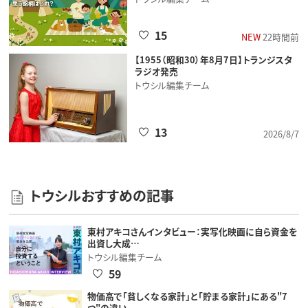
15
NEW
22時間前
【1955（昭和30）年8月7日】トランジスタ
ラジオ発売
トウシル編集チーム
13
2026/8/7
トウシルおすすめの記事
東村アキコさんインタビュー：実写化映画に自ら資金を
出資し大成…
トウシル編集チーム
59
物価高で「貧しくなる家計」と「貯まる家計」にある"7
つ"の違い