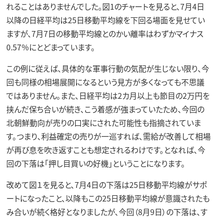
れることはありませんでした。図1のチャートを見ると、7月4日
以降の日経平均は25日移動平均線を下回る場面を見せてい
ますが、7月7日の移動平均線とのかい離率はわずかマイナス
0.57％にとどまっています。
この例に従えば、具体的な軍事行動の気配が生じない限り、今
回も同様の相場展開になるという見方が多くなっても不思議
ではありません。また、日経平均は2カ月以上も節目の2万円を
挟んだ保ち合いが続き、こう着感が強まっていたため、今回の
北朝鮮動向が売りの口実にされた可能性も指摘されていま
す。つまり、利益確定の売りが一巡すれば、需給が改善して相場
が再び息を吹き返すことも想定されるわけです。となれば、今
回の下落は「押し目買いの好機」ということになります。
改めて図１を見ると、7月4日の下落は25日移動平均線がサポ
ートになったこと、以降もこの25日移動平均線が意識されたも
み合いが続く格好となりましたが、今回（8月9日）の下落は、す