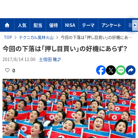
人気
配当
優待
NISA
テーマ
アンケート
著者
TOP
テクニカル風林火山
今回の下落は「押し目買い」の好機にあらず？
今回の下落は「押し目買い」の好機にあらず？
2017/8/14 11:00
土信田 雅之
0