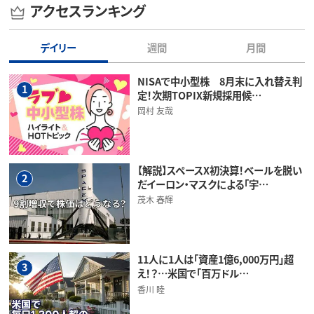
アクセスランキング
デイリー
週間
月間
NISAで中小型株 8月末に入れ替え判
1
定！次期TOPIX新規採用候…
岡村 友哉
【解説】スペースX初決算！ベールを脱い
2
だイーロン・マスクによる「宇…
茂木 春輝
11人に1人は「資産1億6,000万円」超
3
え！？…米国で「百万ドル…
香川 睦