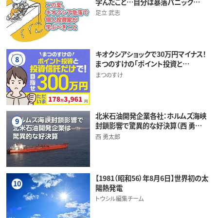
学んだこと…自分は暴落パニック…
足立 武志
キオクシアショックで30万円マイナス！
8
まつのすけの「ポイント投資と…
まつのすけ
北米石油開発企業各社：ホルムズ海峡
9
封鎖影響で驚異的な好決算（西 勇…
西 勇太郎
【1981（昭和56）年8月6日】世界初の太
10
陽熱発電
トウシル編集チーム