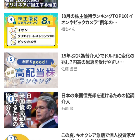
【8月の株主優待ランキングTOP10】イ
4
オンやビックカメラ“例年の…
福ちゃん
15年ぶり〈為替介入〉でドル円に変化の
5
兆し？円高の恩恵を受けやすい…
佐藤 勝己
日本の米国債売却を避けるための協調
6
介入
石原 順
この夏、キオクシア急落で個人投資家が
7