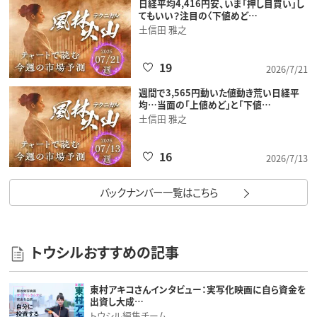
日経平均4,416円安、いま「押し目買い」し
てもいい？注目の〈下値めど…
土信田 雅之
19
2026/7/21
週間で3,565円動いた値動き荒い日経平
均…当面の「上値めど」と「下値…
土信田 雅之
16
2026/7/13
バックナンバー一覧はこちら
トウシルおすすめの記事
東村アキコさんインタビュー：実写化映画に自ら資金を
出資し大成…
トウシル編集チーム