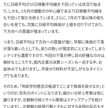
でに日経平均が25日移動平均線を下回っている状況で始ま
り、しかも、3カ月の値動きの中心線である75日移動平均線を
も下回って取引を終えています。さらに、7月の下落以降の保ち
合いを見ても、次第に日経平均株価が上値を切り下げており、
下方向への意識が強まっています。
つまり、日経平均は下方向への意識が強く、早期に株価の下落
が落ち着いたとしても、戻りの勢いが限定的にとどまってしまう
シナリオも濃厚ですので、今回の下落が押し目の好機なのかは
微妙なところです。国内企業の決算シーズンも一巡する中、お
盆休みでもありますし、手掛かり材料が不足しがちなタイミン
グでもあります。
そのため、「地政学的懸念の後退でどこまで株価を戻せるか」と
いうのが、目先のポイントになります。細かい分析と考察は他に
譲りますが、北朝鮮の核ミサイル開発はステップアップを続け
ていますし、北朝鮮の挑発行動とそれに対する米国の反応もチ