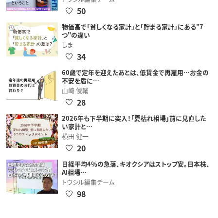
50
物価高で「貧しくなる家計」と「貯まる家計」にある"7
つ"の違い
しま
34
60歳で定年を迎えたあとは、低賃金で再雇用…お金の
不安を盾に…
山崎 俊輔
28
2026年も下半期に突入！「夏枯れ相場」前に見直した
い家計と…
横田 健一
20
日経平均4％の急落、キオクシアはストップ安。日本株、
AI相場…
トウシル編集チーム
98