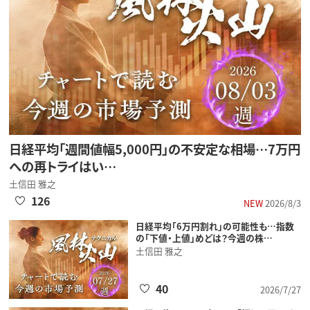
日経平均「週間値幅5,000円」の不安定な相場…7万円
への再トライはい…
土信田 雅之
126
NEW
2026/8/3
日経平均「6万円割れ」の可能性も…指数
の「下値・上値」めどは？今週の株…
土信田 雅之
40
2026/7/27