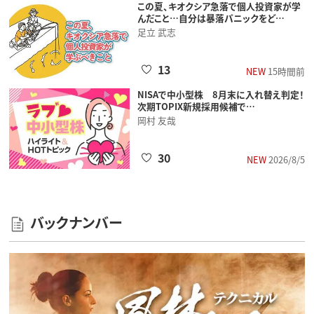
この夏、キオクシア急落で個人投資家が学
んだこと…自分は暴落パニックをど…
足立 武志
13
NEW
15時間前
NISAで中小型株 8月末に入れ替え判定！
次期TOPIX新規採用候補で…
岡村 友哉
30
NEW
2026/8/5
バックナンバー