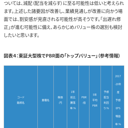
ついては、減配（配当を減らす）に至る可能性は低いと考えられ
ます。上述した諸要因が改善し、業績見通しが改善に向かう場
面では、割安感が見直される可能性が高そうです。「出遅れ修
正」が進む可能性に備え、あらかじめバリュー株の選別も検討
したいと思います。
図表４：東証大型株でPBR面の「トップバリュー」（参考情報）
2017
-20年
1年
予想
度
5年
コード
株価
前比
PBR
配当
業種名
平均
予想
銘柄名
:円
騰落
:倍
利回
PBR
率:%
り:%
EPS
増益
率:%