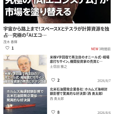
宇宙から路上まで！スペースXとテスラが計算資源を独
占…究極の「AIエコ…
茂木 春輝
1
NEW
3時間前
米株V字回復で再注目のオニール式・相場
底打ちサイン。機関投資家の売買と…
土信田 雅之
2
2026/8/7
北米石油開発企業各社：ホルムズ海峡封
鎖影響で驚異的な好決算（西 勇太郎）
西 勇太郎
8
2026/8/6