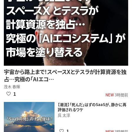
宇宙から路上まで！スペースXとテスラが計算資源を独
占…究極の「AIエコ…
茂木 春輝
1
NEW
3時間前
【潮流】「死んだ」はずのSaaSが、静かに再
評価されるワケ
呉 太淳
1
NEW
3時間前