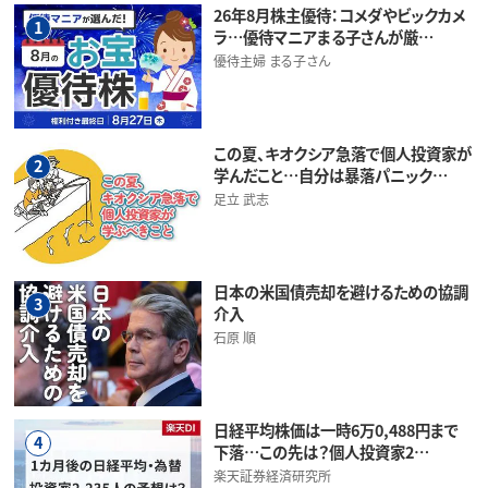
26年8月株主優待：コメダやビックカメ
1
ラ…優待マニアまる子さんが厳…
優待主婦 まる子さん
この夏、キオクシア急落で個人投資家が
2
学んだこと…自分は暴落パニック…
足立 武志
日本の米国債売却を避けるための協調
3
介入
石原 順
日経平均株価は一時6万0,488円まで
4
下落…この先は？個人投資家2…
楽天証券経済研究所