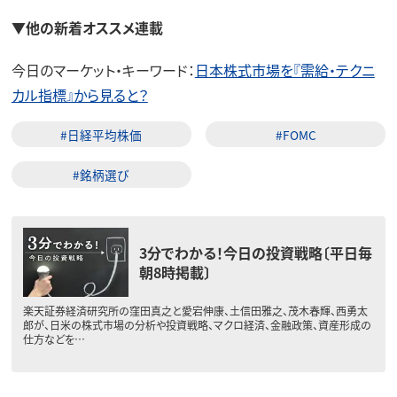
▼他の新着オススメ連載
今日のマーケット・キーワード：
日本株式市場を『需給・テクニ
カル指標』から見ると？
#日経平均株価
#FOMC
#銘柄選び
3分でわかる！今日の投資戦略〔平日毎
朝8時掲載〕
楽天証券経済研究所の窪田真之と愛宕伸康、土信田雅之、茂木春輝、西勇太
郎が、日米の株式市場の分析や投資戦略、マクロ経済、金融政策、資産形成の
仕方などを…