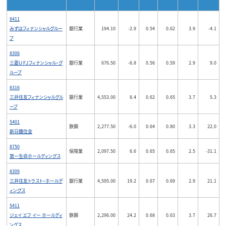
8411
みずほフィナンシャルグルー
銀行業
194.10
-2.9
0.54
0.62
3.9
-4.1
プ
8306
三菱ＵＦＪフィナンシャル・グ
銀行業
676.50
-6.8
0.56
0.59
2.9
9.0
ループ
8316
三井住友フィナンシャルグル
銀行業
4,553.00
8.4
0.62
0.65
3.7
5.3
ープ
5401
鉄鋼
2,277.50
-6.0
0.64
0.80
3.3
22.0
新日鐵住金
8750
保険業
2,097.50
6.6
0.65
0.65
2.5
-31.1
第一生命ホールディングス
8309
三井住友トラスト・ホールデ
銀行業
4,595.00
19.2
0.67
0.69
2.9
21.1
ィングス
5411
ジェイ エフ イー ホールディ
鉄鋼
2,296.00
24.2
0.68
0.63
3.7
26.7
ングス