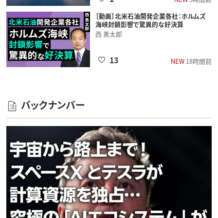
［動画］北米石油開発企業各社：ホルムズ
海峡封鎖影響で驚異的な好決算
西 勇太郎
13
NEW
18時間前
バックナンバー