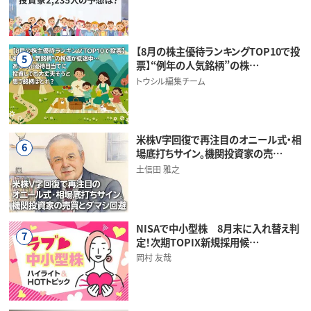
【8月の株主優待ランキングTOP10で投
5
票】“例年の人気銘柄”の株…
トウシル編集チーム
米株V字回復で再注目のオニール式・相
6
場底打ちサイン。機関投資家の売…
土信田 雅之
NISAで中小型株 8月末に入れ替え判
7
定！次期TOPIX新規採用候…
岡村 友哉