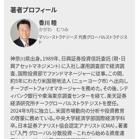
著者プロフィール
香川 睦
かがわ むつみ
マリン・ストラテジーズ
代表グローバルストラテジス
ト
神奈川県出身。1989年、日興証券投資信託委託（現・日
興アセットマネジメント）に入社し運用調査部で経済調
査、国際投資部でファンドマネージャーに従事。この間、
約5年にわたり米国現地法人（ニューヨーク市）へ出向し
チーフポートフォリオマネージャーを務めた。その後、シテ
ィバンク銀行や東海東京調査センターを経て、楽天証券
経済研究所チーフグローバルストラテジストを歴任。
2024年9月に独立し、米国市場動向の分析や投資教育
の啓蒙に務めている。中央大学経済学部国際経済学科
卒。日本証券アナリスト協会認定アナリスト（CMA）。著書
に「入門 グローバル分散投資―これから始める資産運