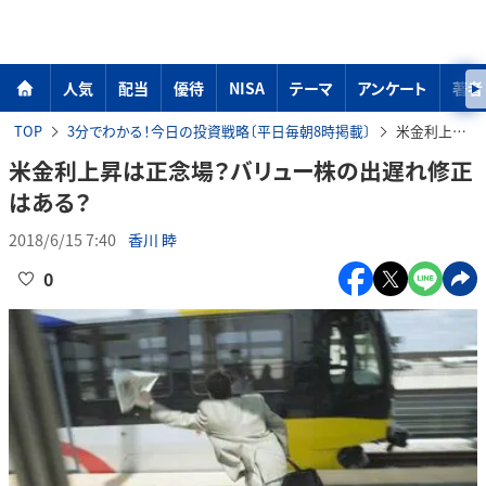
人気
配当
優待
NISA
テーマ
アンケート
著者
TOP
3分でわかる！今日の投資戦略〔平日毎朝8時掲載〕
米金利上昇は正念場？バリュー株の出遅れ修正はある？
米金利上昇は正念場？バリュー株の出遅れ修正
はある？
2018/6/15 7:40
香川 睦
0