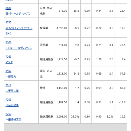
8604
証券・商品
573.30
-15.5
0.70
0.84
3.8
25.4
野村ホールディングス
先物
8725
MS&ADインシュアランス
保険業
3,596.00
-8.6
0.72
0.70
3.9
47.1
GHD
8308
銀行業
641.00
9.8
0.73
0.74
3.1
-25.5
りそなホールディングス
7261
輸送用機器
1,429.50
-6.7
0.75
1.30
2.5
1.4
マツダ
9502
電気・ガス
1,713.00
14.3
0.75
0.69
2.4
54.9
中部電力
業
7011
機械
4,158.00
-4.2
0.76
0.99
3.0
82.0
三菱重工業
7201
輸送用機器
1,104.50
1.4
0.80
0.91
5.1
-11.8
日産自動車
7267
輸送用機器
3,598.00
16.2％
0.80
0.90
3.2％
-19.5
本田技研工業