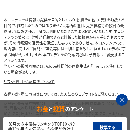
本コンテンツは情報の提供を目的としており、投資その他の行動を勧誘する
目的で、作成したものではありません。銘柄の選択、売買価格等の投資の最
終決定は、お客様ご自身でご判断いただきますようお願いいたします。本コン
テンツの情報は、弊社が信頼できると判断した情報源から入手したものです
が、その情報源の確実性を保証したものではありません。本コンテンツの記
載内容に関するご質問・ご照会等には一切お答え致しかねますので予めご了
承お願い致します。また、本コンテンツの記載内容は、予告なしに変更するこ
とがあります。
当サイトの掲載画像には、Adobe社提供の画像生成AI「Firefly」を使用して
いる場合があります。
リスク・費用・情報提供について
各種方針・重要事項等については、楽天証券ウェブサイトをご覧ください。
商号等：楽天証券株式会社／金融商品取引業者 関東財務局長（金商）第195
お金
投資
と
のアンケート
号、商品先物取引業者
加入協会：日本証券業協会、一般社団法人金融先物取引業協会、日本商品
先物取引協会、一般社団法人第二種金融商品取引業協会、一般社団法人資
産運用業協会
【8月の株主優待ランキングTOP10で投
投票する
票】“例年の人気銘柄”の株価が低迷中…