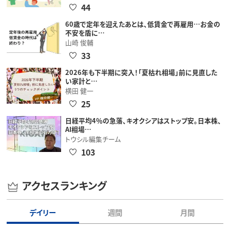
44
60歳で定年を迎えたあとは、低賃金で再雇用…お金の
不安を盾に…
山崎 俊輔
33
2026年も下半期に突入！「夏枯れ相場」前に見直した
い家計と…
横田 健一
25
日経平均4％の急落、キオクシアはストップ安。日本株、
AI相場…
トウシル編集チーム
103
アクセスランキング
デイリー
週間
月間