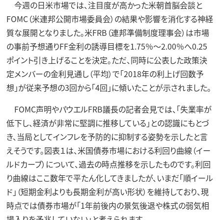
今週の日米市場では、注目度が高かった米朝首脳会談と
FOMC（米連邦公開市場委員会）の結果や影響を消化する神経
質な展開となりました。米FRB（連邦準備制度理事会）は市場
の事前予想通りFF金利の誘導目標を1.75％～2.00％へ0.25
ポイント引き上げることを決定。ただ、同時に公表した政策決
定メンバーの金利見通し（平均）で「2018年の利上げ回数予
想」が従来予想の3回から「4回」に傾いたことが示されました。
FOMC声明やパウエルFRB議長の記者会見では、「失業率が
低下し、経済が非常に堅調に推移している」との認識にもとづ
き、当局としてインフレを予防的に抑制する姿勢を示したと言
えそうです。図表１は、米国債券市場における利回り曲線（イー
ルドカーブ）について、過去の時点推移を示したものです。利回
り曲線はここ数年で平たん化してきましたが、いまだ「順イール
ド」（短期金利よりも長期金利が高い形状）を維持しており、現
時点では債券市場が「1年前後内の景気後退や株式の弱気相
場入りを予兆していない」と考えられます。