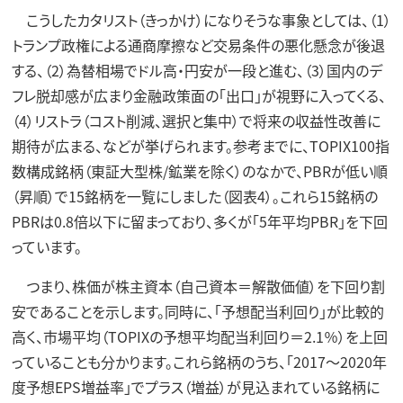
こうしたカタリスト（きっかけ）になりそうな事象としては、（1）
トランプ政権による通商摩擦など交易条件の悪化懸念が後退
する、（2）為替相場でドル高・円安が一段と進む、（3）国内のデ
フレ脱却感が広まり金融政策面の「出口」が視野に入ってくる、
（4）リストラ（コスト削減、選択と集中）で将来の収益性改善に
期待が広まる、などが挙げられます。参考までに、TOPIX100指
数構成銘柄（東証大型株/鉱業を除く）のなかで、PBRが低い順
（昇順）で15銘柄を一覧にしました（図表4）。これら15銘柄の
PBRは0.8倍以下に留まっており、多くが「5年平均PBR」を下回
っています。
つまり、株価が株主資本（自己資本＝解散価値）を下回り割
安であることを示します。同時に、「予想配当利回り」が比較的
高く、市場平均（TOPIXの予想平均配当利回り＝2.1％）を上回
っていることも分かります。これら銘柄のうち、「2017～2020年
度予想EPS増益率」でプラス（増益）が見込まれている銘柄に