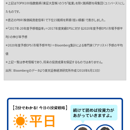
＊上記はTOPIX100指数銘柄（東証大型株）のうち「鉱業」を除く銘柄群を母集団（ユニバース）にし
たものです。
＊直近のPBR（株価純資産倍率）で下位15銘柄を昇順（低い順番）で表示しました。
＊「2017年-20年度予想増益率」＝2017年度実績EPSに対する2020年度予想EPS（市場予想平
均）の伸び率予想
＊2020年度予想EPS（市場予想平均）＝Bloomberg集計による専門家（アナリスト）予想の平均
値
＊上記一覧は参考情報であり、将来の投資成果を保証するものではありません。
出所： Bloombergのデータより楽天証券経済研究所作成（2018年6月13日）