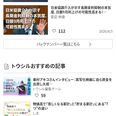
日米協調介入が示す長期金利抑制の本気
度、日銀9月利上げの可能性高まる（…
愛宕 伸康
112
2026/8/5
バックナンバー一覧はこちら
トウシルおすすめの記事
東村アキコさんインタビュー：実写化映画に自ら資金を
出資し大成…
トウシル編集チーム
59
物価高で「貧しくなる家計」と「貯まる家計」にある"7
つ"の違い
しま