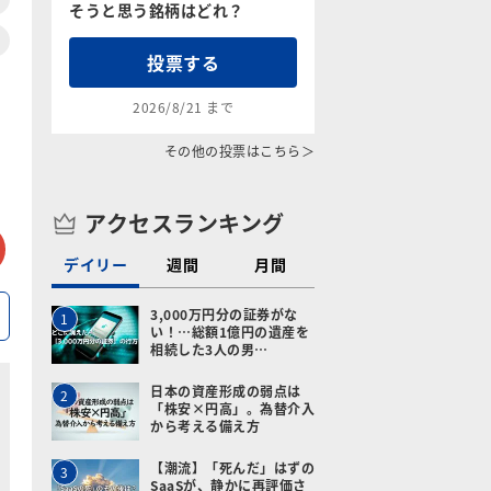
そうと思う銘柄はどれ？
投票する
2026/8/21 まで
その他の投票はこちら＞
アクセスランキング
tter
メールで送る
デイリー
週間
月間
3,000万円分の証券がな
1
い！…総額1億円の遺産を
相続した3人の男…
日本の資産形成の弱点は
2
「株安×円高」。為替介入
から考える備え方
【潮流】「死んだ」はずの
3
SaaSが、静かに再評価さ