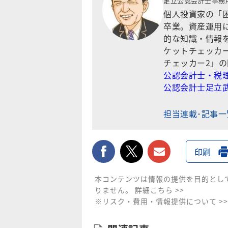
足立公認会計士事務
個人投資家の「
卒業。資産運用
的な知識・情報
ケットチェッカ
チェッカー2」
公認会計士・税理
公認会計士足立
担当連載･記事
facebook
twitter
メールで送
印刷
本コンテンツは情報の提供を目的とし
りません。
詳細こちら >>
※リスク・費用・情報提供について >>