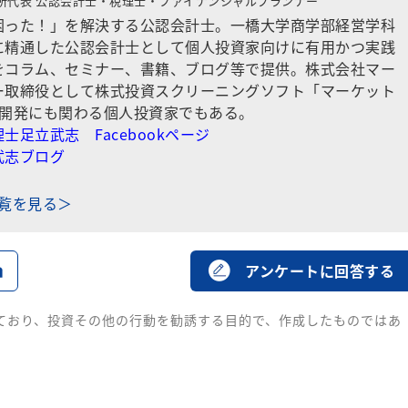
所代表
公認会計士・税理士・ファイナンシャルプランナー
困った！」を解決する公認会計士。一橋大学商学部経営学科
に精通した公認会計士として個人投資家向けに有用かつ実践
をコラム、セミナー、書籍、ブログ等で提供。株式会社マー
ー取締役として株式投資スクリーニングソフト「マーケット
の開発にも関わる個人投資家でもある。
士足立武志 Facebookページ
武志ブログ
一覧を見る＞
る
アンケートに回答する
ており、投資その他の行動を勧誘する目的で、作成したものではあ