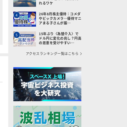
れるワケ
26年8月株主優待：コメダ
4
やビックカメラ…優待マニ
アまる子さんが厳…
15年ぶり〈為替介入〉で
5
ドル円に変化の兆し？円高
の恩恵を受けやすい…
アクセスランキング一覧はこちら