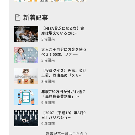
新着記事
【NISA貧乏になるな】資
産は増えているのに…
5時間前
大人こそ自分にお金を使う
べき！55歳、ファー…
5時間前
【投資クイズ】円高、金利
上昇、原油高の「メリ…
8時間前
年収770万円が分かれ道？
「高額療養費制度」…
9時間前
【2007（平成19）年8月9
日】パリバショ…
9時間前
新着記事一覧はこちら