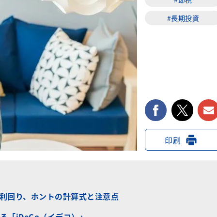
#長期投資
facebook
twi
印刷
税利回り、ホントの計算式と注意点
「iDeCo（イデコ）」