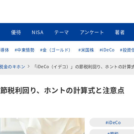
当
優待
NISA
テーマ
アンケート
著者
半導体
#中東情勢
#金（ゴールド）
#米国株
#iDeCo
#投資
税金のキホン
「iDeCo（イデコ）」の節税利回り、ホントの計算式と注意
」の節税利回り、ホントの計算式と注意点
#iDeCo
#節税