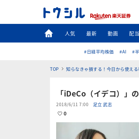
トップ
人気
最新
動画
配
#日経平均株価
#AI
#
TOP
知らなきゃ損する！今日から使える
「iDeCo（イデコ）
2018/6/11 7:00
足立 武志
0