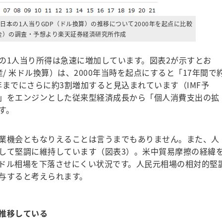
本の1人当りGDP（ドル換算）の推移について2000年を起点に比較
貨基金）の調査・予想より楽天証券経済研究所作成
人の1人当り所得は急速に増加しています。図表2が示すとお
/ 米ドル換算）は、2000年当時を起点にすると「17年間で
1年までにさらに約3割増加すると見込まれています（IMF予
」をエンジンとした従来型経済成長から「個人消費支出の拡
す。
業機会ともなりえることは言うまでもありません。また、人
して堅調に維持しています（図表3）。米中貿易摩擦の経緯
ドル相場を下落させにくい状況です。人民元相場の相対的堅
与すると考えられます。
推移している