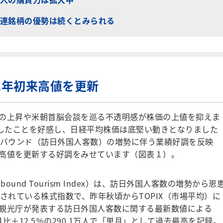
連銘柄の優勢は続くとみられる
は年初来高値を更新
の上昇や米朝首脳会談を巡る不透明感が株価の上値を抑えま
破したことを好感し、日経平均株価は底堅い動きとなりました
ンバウンド（訪日外国人客数）の増勢に伴う業績好調を反映
高値を更新する好調をみせています（図表１）。
ound Tourism Index）は、訪日外国人客数の増勢から恩
されている株式指数で、昨年秋頃からTOPIX（市場平均）に
観光庁が発表する訪日外国人客数に関する最新数値による
＋12.5％の290.1万人で「単月」として過去最高を記録。