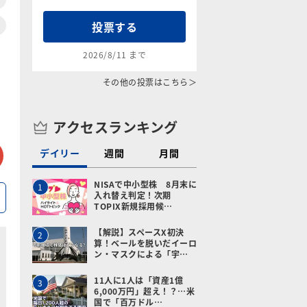
投票する
2026/8/11 まで
その他の投票はこちら＞
アクセスランキング
tter
メールで送る
デイリー
週間
月間
NISAで中小型株 8月末に
1
入れ替え判定！次期
TOPIX新規採用候…
【解説】スペースX初決
2
算！ベールを脱いだイーロ
ン・マスクによる「宇…
11人に1人は「資産1億
3
6,000万円」超え！？…米
国で「百万ドル…