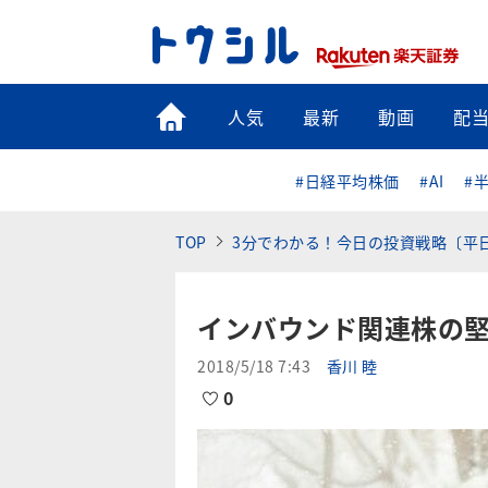
トップ
人気
最新
動画
配
#日経平均株価
#AI
#
TOP
3分でわかる！今日の投資戦略〔平
インバウンド関連株の
2018/5/18 7:43
香川 睦
0