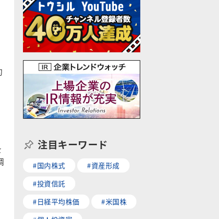
約
注目キーワード
を
調
#国内株式
#資産形成
#投資信託
#日経平均株価
#米国株