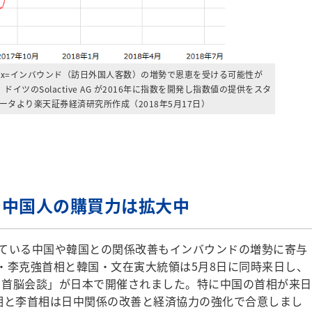
rism Index=インバウンド（訪日外国人客数）の増勢で恩恵を受ける可能性が
イツのSolactive AG が2016年に指数を開発し指数値の提供をスタ
のデータより楽天証券経済研究所作成（2018年5月17日）
で中国人の購買力は拡大中
ている中国や韓国との関係改善もインバウンドの増勢に寄与
・李克強首相と韓国・文在寅大統領は5月8日に同時来日し、
中日首脳会談」が日本で開催されました。特に中国の首相が来日
相と李首相は日中関係の改善と経済協力の強化で合意しまし