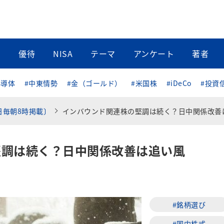
当
優待
NISA
テーマ
アンケート
著者
半導体
#中東情勢
#金（ゴールド）
#米国株
#iDeCo
#投資
日毎朝8時掲載〕
インバウンド関連株の堅調は続く？日中関係改善は追い
堅調は続く？日中関係改善は追い風
#銘柄選び
#国内株式