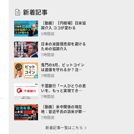
新着記事
［動画］【円相場】日米協
調介入 ココが変わる
5時間前
日本の米国債売却を避ける
ための協調介入
7時間前
鬼門の8月、ビットコイン
は底値を守れるか？注…
7時間前
千葉銀行「一人ひとりの思
いを、もっと実現でき…
7時間前
［動画］米中関係の現在
地：習近平氏の訪米が節…
7時間前
新着記事一覧はこちら