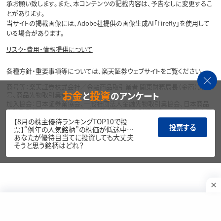
承お願い致します。また、本コンテンツの記載内容は、予告なしに変更するこ
とがあります。
当サイトの掲載画像には、Adobe社提供の画像生成AI「Firefly」を使用して
いる場合があります。
リスク・費用・情報提供について
各種方針・重要事項等については、楽天証券ウェブサイトをご覧ください。
商号等：楽天証券株式会社／金融商品取引業者 関東財務局長（金商）第195
お金
投資
と
のアンケート
号、商品先物取引業者
加入協会：日本証券業協会、一般社団法人金融先物取引業協会、日本商品
先物取引協会、一般社団法人第二種金融商品取引業協会、一般社団法人資
産運用業協会
【8月の株主優待ランキングTOP10で投
投票する
票】“例年の人気銘柄”の株価が低迷中…
Copyright©
あなたが優待目当てに投資しても大丈夫
1999-2026 Rakuten Securities, Inc. All
そうと思う銘柄はどれ？
Rights Reserved.