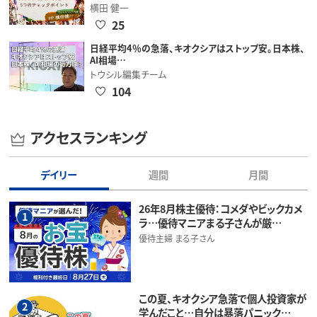
横田 健一
25
日経平均4％の急落、キオクシアはストップ安。日本株、
AI相場…
トウシル編集チーム
104
アクセスランキング
デイリー
週間
月間
26年8月株主優待：コメダやビックカメ
1
ラ…優待マニアまる子さんが厳…
優待主婦 まる子さん
この夏、キオクシア急落で個人投資家が
2
学んだこと…自分は暴落パニック…