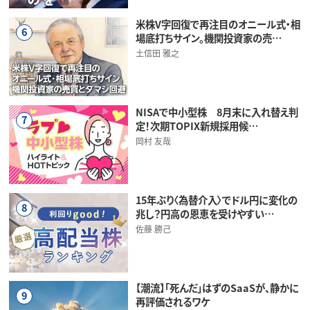
米株V字回復で再注目のオニール式・相
6
場底打ちサイン。機関投資家の売…
土信田 雅之
NISAで中小型株 8月末に入れ替え判
7
定！次期TOPIX新規採用候…
岡村 友哉
15年ぶり〈為替介入〉でドル円に変化の
8
兆し？円高の恩恵を受けやすい…
佐藤 勝己
【潮流】「死んだ」はずのSaaSが、静かに
9
再評価されるワケ