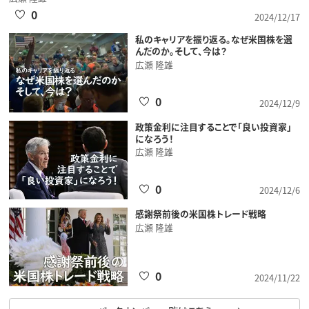
0
2024/12/17
私のキャリアを振り返る。なぜ米国株を選
んだのか。そして、今は？
広瀬 隆雄
0
2024/12/9
政策金利に注目することで「良い投資家」
になろう！
広瀬 隆雄
0
2024/12/6
感謝祭前後の米国株トレード戦略
広瀬 隆雄
0
2024/11/22