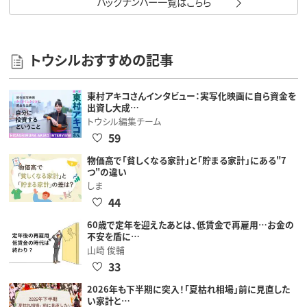
バックナンバー一覧はこちら
トウシルおすすめの記事
東村アキコさんインタビュー：実写化映画に自ら資金を
出資し大成…
トウシル編集チーム
59
物価高で「貧しくなる家計」と「貯まる家計」にある"7
つ"の違い
しま
44
60歳で定年を迎えたあとは、低賃金で再雇用…お金の
不安を盾に…
山崎 俊輔
33
2026年も下半期に突入！「夏枯れ相場」前に見直した
い家計と…