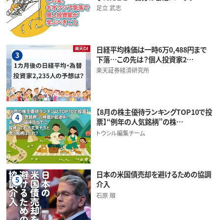
足立 武志
日経平均株価は一時6万0,488円まで
3
下落…この先は？個人投資家2…
楽天証券経済研究所
【8月の株主優待ランキングTOP10で投
4
票】“例年の人気銘柄”の株…
トウシル編集チーム
日本の米国債売却を避けるための協調
5
介入
石原 順