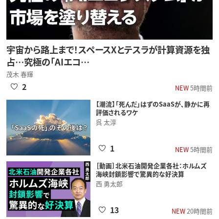
宇宙から路上まで！スペースXとテスラが計算資源を独
占…究極の「AIエコ…
茂木 春輝
2
NEW
5時間前
【潮流】「死んだ」はずのSaaSが、静かに再
評価されるワケ
呉 太淳
1
NEW
5時間前
［動画］北米石油開発企業各社：ホルムズ
海峡封鎖影響で驚異的な好決算
西 勇太郎
13
NEW
20時間前