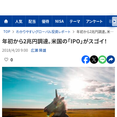
人気
配当
優待
NISA
テーマ
アンケート
著者
TOP
わかりやすいグローバル投資レポート
年初から2兆円調達。米国の「IPO」がスゴイ！
年初から2兆円調達。米国の「IPO」がスゴイ！
2018/4/20 9:00
広瀬 隆雄
0