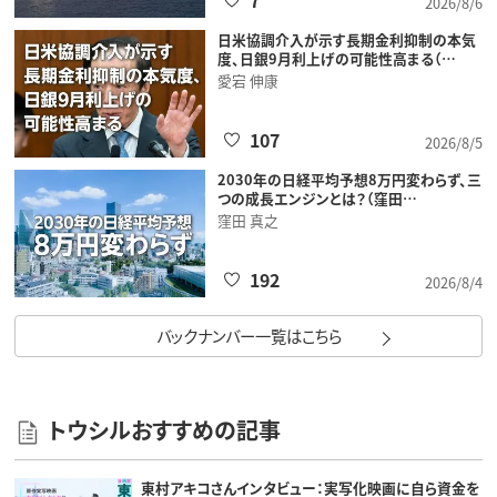
7
2026/8/6
日米協調介入が示す長期金利抑制の本気
度、日銀9月利上げの可能性高まる（…
愛宕 伸康
107
2026/8/5
2030年の日経平均予想8万円変わらず、三
つの成長エンジンとは？（窪田…
窪田 真之
192
2026/8/4
バックナンバー一覧はこちら
トウシルおすすめの記事
東村アキコさんインタビュー：実写化映画に自ら資金を