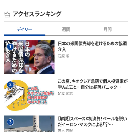
アクセスランキング
デイリー
週間
月間
日本の米国債売却を避けるための協調
1
介入
石原 順
この夏、キオクシア急落で個人投資家が
2
学んだこと…自分は暴落パニック…
足立 武志
【解説】スペースX初決算！ベールを脱い
3
だイーロン・マスクによる「宇…
茂木 春輝