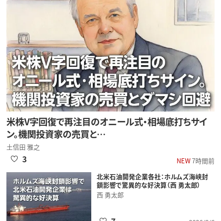
米株V字回復で再注目のオニール式・相場底打ちサイ
ン。機関投資家の売買と…
土信田 雅之
3
NEW
7時間前
北米石油開発企業各社：ホルムズ海峡封
鎖影響で驚異的な好決算（西 勇太郎）
西 勇太郎