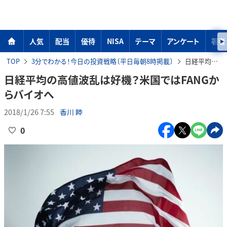
人気
配当
優待
NISA
テーマ
アンケート
著者
TOP
3分でわかる！今日の投資戦略〔平日毎朝8時掲載〕
日経平均の高値波乱は好機？米国ではFANGからバイオへ
日経平均の高値波乱は好機？米国ではFANGか
らバイオへ
2018/1/26 7:55
香川 睦
0