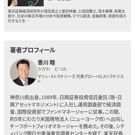
楽天証券経済研究所の窪田真之と愛宕伸康、土信田雅之、茂木春輝、西勇太
郎が、日米の株式市場の分析や投資戦略、マクロ経済、金融政策、資産形成の
仕方などを…
著者プロフィール
香川 睦
かがわ むつみ
マリン・ストラテジーズ
代表グローバルストラテジス
ト
神奈川県出身。1989年、日興証券投資信託委託（現・日
興アセットマネジメント）に入社し運用調査部で経済調
査、国際投資部でファンドマネージャーに従事。この間、
約5年にわたり米国現地法人（ニューヨーク市）へ出向し
チーフポートフォリオマネージャーを務めた。その後、シテ
ィバンク銀行や東海東京調査センターを経て、楽天証券