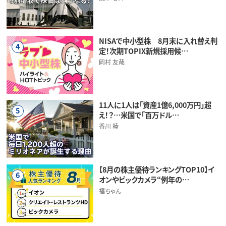
NISAで中小型株 8月末に入れ替え判
4
定！次期TOPIX新規採用候…
岡村 友哉
11人に1人は「資産1億6,000万円」超
5
え！？…米国で「百万ドル…
香川 睦
【8月の株主優待ランキングTOP10】イ
6
オンやビックカメラ“例年の…
福ちゃん