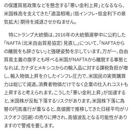
の保護貿易政策などを懸念する「悪い金利上昇」となるなら、
米国株高を支えてきた「適温相場」（低インフレ・低金利下の景
気拡大）期待を減退させかねません。
特にトランプ大統領は、2016年の大統領選挙中に公約した
「NAFTA（北米自由貿易協定）見直し」について、「NAFTAから
の離脱をも辞さない」と強硬姿勢を示しています。万が一、自由
貿易主義の旗手とも呼べる米国がNAFTAから離脱する事態と
なれば、カナダとメキシコからの輸入品に対する課税負担が増
し、輸入物価上昇を介したインフレ圧力で、米国民の実質購買
力は総じて減退。消費者物価だけでなく企業の仕入れコストも
上昇すると考えられます。こうした「悪い金利上昇」が加速する
と、米国株が反転下落するリスクがあります。米国株下落に為
替の円高進行が重なると、高値圏で推移してきた日経平均がリ
スクオフ（回避）の売りに押され、高値波乱となる可能性があり
ますので警戒を要します。