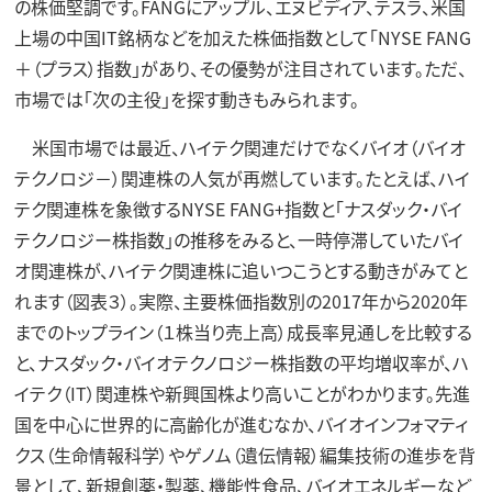
の株価堅調です。FANGにアップル、エヌビディア、テスラ、米国
上場の中国IT銘柄などを加えた株価指数として「NYSE FANG
＋（プラス）指数」があり、その優勢が注目されています。ただ、
市場では「次の主役」を探す動きもみられます。
米国市場では最近、ハイテク関連だけでなくバイオ（バイオ
テクノロジ－）関連株の人気が再燃しています。たとえば、ハイ
テク関連株を象徴するNYSE FANG+指数と「ナスダック・バイ
テクノロジー株指数」の推移をみると、一時停滞していたバイ
オ関連株が、ハイテク関連株に追いつこうとする動きがみてと
れます（図表３）。実際、主要株価指数別の2017年から2020年
までのトップライン（１株当り売上高）成長率見通しを比較する
と、ナスダック・バイオテクノロジー株指数の平均増収率が、ハ
イテク（IT）関連株や新興国株より高いことがわかります。先進
国を中心に世界的に高齢化が進むなか、バイオインフォマティ
クス（生命情報科学）やゲノム（遺伝情報）編集技術の進歩を背
景として、新規創薬・製薬、機能性食品、バイオエネルギーなど