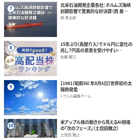
北米石油開発企業各社：ホルムズ海峡
7
封鎖影響で驚異的な好決算（西 勇…
西 勇太郎
15年ぶり〈為替介入〉でドル円に変化の
8
兆し？円高の恩恵を受けやすい…
佐藤 勝己
【1981（昭和56）年8月6日】世界初の太
9
陽熱発電
トウシル編集チーム
米アップル株の動きから見えるAI相場
10
の「次のフェーズ」（土信田雅之）
土信田 雅之