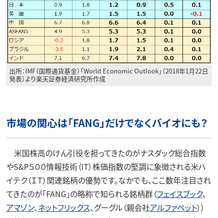
出所：IMF（国際通貨基金）「World Economic Outlook」（2018年1月22日
発表）より楽天証券経済研究所作成
市場の関心は「FANG」だけでなくバイオにも？
米国株高のけん引役を担ってきたのがナスダック総合指数
やS&P５００情報技術（IT）株価指数の堅調に象徴される米ハ
イテク（ＩＴ）関連銘柄の優勢です。なかでも、ここ数年注目され
てきたのが「FANG」の略称で知られる銘柄群（
フェイスブック
、
アマゾン
、
ネットフリックス
、グーグル（親会社
アルファベット
））