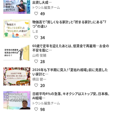
出資し大成…
トウシル編集チーム
49
物価高で「貧しくなる家計」と「貯まる家計」にある"7
つ"の違い
しま
34
60歳で定年を迎えたあとは、低賃金で再雇用…お金の
不安を盾に…
山崎 俊輔
28
2026年も下半期に突入！「夏枯れ相場」前に見直した
い家計と…
横田 健一
20
日経平均4％の急落、キオクシアはストップ安。日本株、
AI相場…
トウシル編集チーム
98