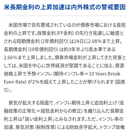
米長期金利の上昇加速は内外株式の警戒要因
米国市場で目先警戒されているのが債券市場における長短
金利の上昇です。政策金利（FF金利）の先行き見通しに敏感と
される短期債金利（2年債利回り）は24日に2.08％まで上昇。
長期債金利（10年債利回り）は約3年半ぶり高水準である
2.66％まで上昇しました。債券市場金利が上昇してきた背景と
しては、米国を中心に世界経済が堅調であることに加え、資源
価格上昇で予想インフレ（期待インフレ率＝10 Years Break
Even Rate）が2％を超えて上昇したことが挙げられます（図表
５）。
景気が拡大する局面で、インフレ期待上昇と追加利上げ（金
融政策の正常化＝超低金利からの修正）を織り込んだ長期金
利上昇は「良い金利上昇」とみなされます。ただ、インフレ率の
加速、景気対策（税制改革）による財政赤字拡大、トランプ政権