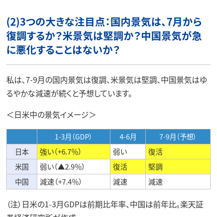
(2)3つの大きな注目点：国内景気は、7月から
復調するか？米景気は堅調か？中国景気が急
に悪化することはないか？
私は、7-9月の国内景気は復調、米景気は堅調、中国景気はゆ
るやかな減速が続くと予想しています。
＜日米中の景気イメージ＞
1-3月（GDP）
4-6月
7-9月（予想）
日本
強い（+6.7％）
弱い
復活
米国
弱い（▲2.9％）
復活
堅調
中国
減速（+7.4％）
減速
減速
（注）日米の1-3月GDPは前期比年率、中国は前年比。楽天証