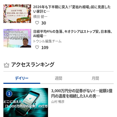
2026年も下半期に突入！「夏枯れ相場」前に見直した
い家計と…
横田 健一
30
日経平均4％の急落、キオクシアはストップ安。日本株、
AI相場…
トウシル編集チーム
109
アクセスランキング
デイリー
週間
月間
3,000万円分の証券がない！…総額1億
1
円の遺産を相続した3人の男…
山村 暢彦