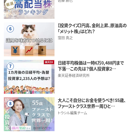
佐藤 勝己
【投資クイズ】円高、金利上昇、原油高の
6
「メリット株」はどれ？
窪田 真之
日経平均株価は一時6万0,488円まで
7
下落…この先は？個人投資家2…
楽天証券経済研究所
大人こそ自分にお金を使うべき！55歳、
8
ファーストクラス世界一周ひと…
トウシル編集チーム