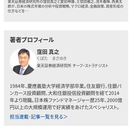
楽天証券経済研究所の窪田真之と愛宕伸康、土信田雅之、茂木春輝、西勇太
郎が、日米の株式市場の分析や投資戦略、マクロ経済、金融政策、資産形成の
仕方などを…
著者プロフィール
窪田 真之
くぼた まさゆき
楽天証券経済研究所
チーフ・ストラテジスト
1984年、慶應義塾大学経済学部卒業。住友銀行、住銀バ
ンカース投資顧問、大和住銀投信投資顧問を経て2014
年より現職。日本株ファンドマネージャー歴25年、2000億
円以上の大規模運用で好実績をあげたスペシャリスト。
担当連載･記事一覧を見る＞