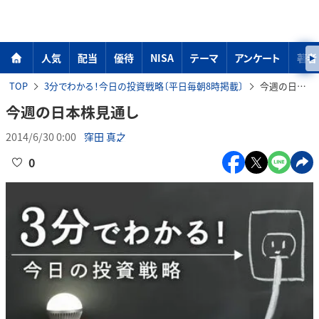
人気
配当
優待
NISA
テーマ
アンケート
著者
TOP
3分でわかる！今日の投資戦略〔平日毎朝8時掲載〕
今週の日本株見通し
今週の日本株見通し
2014/6/30 0:00
窪田 真之
0