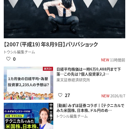
【2007（平成19）年8月9日】パリバショック
トウシル編集チーム
0
NEW
11時間前
日経平均株価は一時6万0,488円まで下
落…この先は？個人投資家2,2…
楽天証券経済研究所
27
NEW
2026/8/7
［動画］みずほ証券コラボ┃【テクニカルで
みた米国株、日本株、ドル円のめ…
トウシル編集チーム