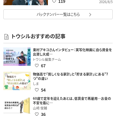
119
2026/8/5
バックナンバー一覧はこちら
トウシルおすすめの記事
東村アキコさんインタビュー：実写化映画に自ら資金を
出資し大成…
トウシル編集チーム
67
物価高で「貧しくなる家計」と「貯まる家計」にある"7
つ"の違い
しま
54
60歳で定年を迎えたあとは、低賃金で再雇用…お金の
不安を盾に…
山崎 俊輔
36