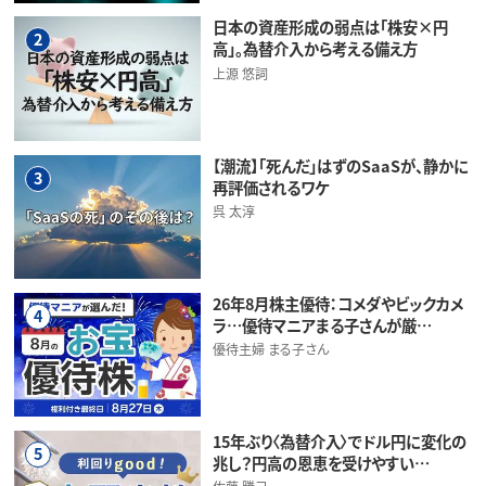
日本の資産形成の弱点は「株安×円
2
高」。為替介入から考える備え方
上源 悠詞
【潮流】「死んだ」はずのSaaSが、静かに
3
再評価されるワケ
呉 太淳
26年8月株主優待：コメダやビックカメ
4
ラ…優待マニアまる子さんが厳…
優待主婦 まる子さん
15年ぶり〈為替介入〉でドル円に変化の
5
兆し？円高の恩恵を受けやすい…