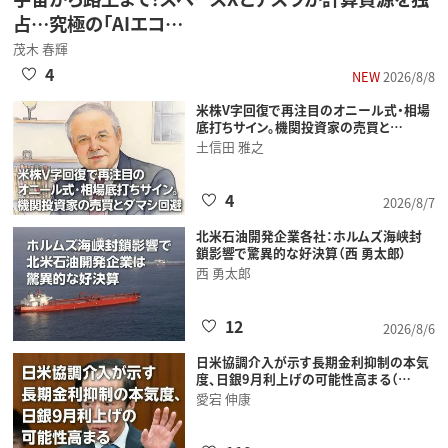
占…究極の「AIエコ…
茂木 春輝
4
NEW
2026/8/8
米株V字回復で再注目のオニール式・相場
底打ちサイン。機関投資家の売買と…
土信田 雅之
4
2026/8/7
北米石油開発企業各社：ホルムズ海峡封
鎖影響で驚異的な好決算（西 勇太郎）
西 勇太郎
12
2026/8/6
日米協調介入が示す長期金利抑制の本気
度、日銀9月利上げの可能性高まる（…
愛宕 伸康