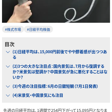
#株式市場
#日経平均株価
目次
(1)日経平均は、15,000円前後でやや膠着感が出つつあ
る
(2)3つの大きな注目点：国内景気は、7月から復調する
か？米景気は堅調か？中国景気が急に悪化することはな
いか？
(3)今週の注目指標：6月の日銀短観（7月1日発表）
(4)米景気・中国景気にも注目
先週の日経平均は、1週間で254円下がって15,095円となりま