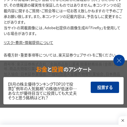
が、その情報源の確実性を保証したものではありません。本コンテンツの記
載内容に関するご質問・ご照会等には一切お答え致しかねますので予めご了
承お願い致します。また、本コンテンツの記載内容は、予告なしに変更するこ
とがあります。
当サイトの掲載画像には、Adobe社提供の画像生成AI「Firefly」を使用して
いる場合があります。
リスク・費用・情報提供について
各種方針・重要事項等については、楽天証券ウェブサイトをご覧ください。
商号等：楽天証券株式会社／金融商品取引業者 関東財務局長（金商）第195
お金
投資
と
のアンケート
号、商品先物取引業者
加入協会：日本証券業協会、一般社団法人金融先物取引業協会、日本商品
先物取引協会、一般社団法人第二種金融商品取引業協会、一般社団法人資
産運用業協会
【8月の株主優待ランキングTOP10で投
投票する
票】“例年の人気銘柄”の株価が低迷中…
Copyright©
あなたが優待目当てに投資しても大丈夫
1999-2026 Rakuten Securities, Inc. All
そうと思う銘柄はどれ？
Rights Reserved.