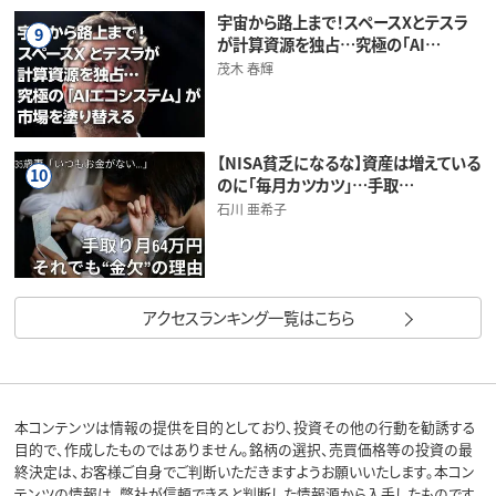
宇宙から路上まで！スペースXとテスラ
9
が計算資源を独占…究極の「AI…
茂木 春輝
【NISA貧乏になるな】資産は増えている
10
のに「毎月カツカツ」…手取…
石川 亜希子
アクセスランキング一覧はこちら
本コンテンツは情報の提供を目的としており、投資その他の行動を勧誘する
目的で、作成したものではありません。銘柄の選択、売買価格等の投資の最
終決定は、お客様ご自身でご判断いただきますようお願いいたします。本コン
テンツの情報は、弊社が信頼できると判断した情報源から入手したものです