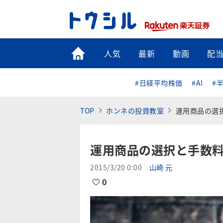
トップ
人気
最新
動画
配
#日経平均株価
#AI
#
TOP
ホンネの投資教室
運用商品の選
運用商品の選択と手数
2015/3/20 0:00
山崎 元
0