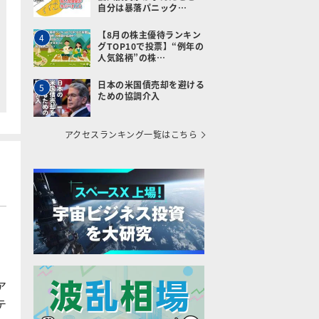
自分は暴落パニック…
【8月の株主優待ランキン
4
グTOP10で投票】“例年の
人気銘柄”の株…
日本の米国債売却を避ける
5
ための協調介入
アクセスランキング一覧はこちら
ア
テ