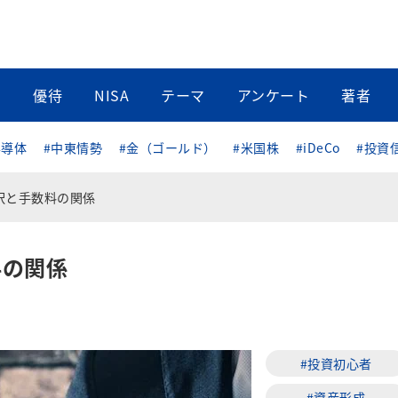
当
優待
NISA
テーマ
アンケート
著者
半導体
#中東情勢
#金（ゴールド）
#米国株
#iDeCo
#投資
択と手数料の関係
料の関係
#投資初心者
#資産形成