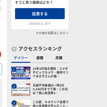
そうと思う銘柄はどれ？
投票する
2026/8/21 まで
その他の投票はこちら＞
アクセスランキング
tter
メールで送る
デイリー
週間
月間
26年8月株主優待：コメダ
1
やビックカメラ…優待マニ
アまる子さんが厳…
日経平均株価は一時6万
2
0,488円まで下落…この先
は？個人投資家2…
この夏、キオクシア急落で
3
個人投資家が学んだこと…