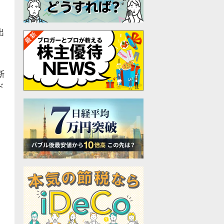
出
断
ド