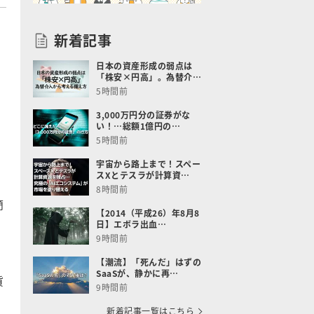
新着記事
日本の資産形成の弱点は
「株安×円高」。為替介…
5時間前
3,000万円分の証券がな
い！…総額1億円の…
5時間前
宇宙から路上まで！スペー
スXとテスラが計算資…
8時間前
簡
【2014（平成26）年8月8
日】エボラ出血…
9時間前
【潮流】「死んだ」はずの
SaaSが、静かに再…
貨
9時間前
新着記事一覧はこちら