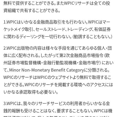
無料で提供することができる。またWPICリサーチは全ての投
資組織で共有することができる。
1.WPICはいかなる金融商品取引をも行わない。WPICはマー
ケットメイク取引、セールストレード、トレーディング、有価証券
に関わるディーリングを一切行わない。（勧誘することもない。）
2.WPIC出版物の内容は様々な手段を通じてあらゆる個人・団
体に広く配布される。したがって第2次金融商品市場指令（欧
州証券市場監督機構・金融行動監視機構・金融市場庁）におい
て、Minor Non-Monetary Benefit Categoryに分類される。
WPICのリサーチはWPICのウェブサイトより無料で取得するこ
とができる。WPICのリサーチを掲載する環境へのアクセスには
いかなる承認取得も必要ない。
3.WPICは、我々のリサーチサービスの利用者からいかなる金
銭的報酬も受けることはなく、要求することもない。WPICは機