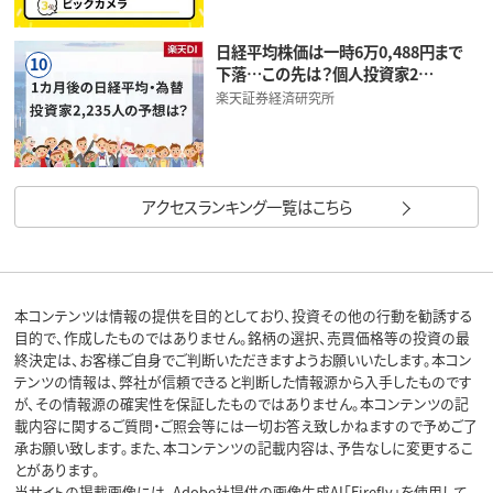
日経平均株価は一時6万0,488円まで
10
下落…この先は？個人投資家2…
楽天証券経済研究所
アクセスランキング一覧はこちら
本コンテンツは情報の提供を目的としており、投資その他の行動を勧誘する
目的で、作成したものではありません。銘柄の選択、売買価格等の投資の最
終決定は、お客様ご自身でご判断いただきますようお願いいたします。本コン
テンツの情報は、弊社が信頼できると判断した情報源から入手したものです
が、その情報源の確実性を保証したものではありません。本コンテンツの記
載内容に関するご質問・ご照会等には一切お答え致しかねますので予めご了
承お願い致します。また、本コンテンツの記載内容は、予告なしに変更するこ
とがあります。
当サイトの掲載画像には、Adobe社提供の画像生成AI「Firefly」を使用して