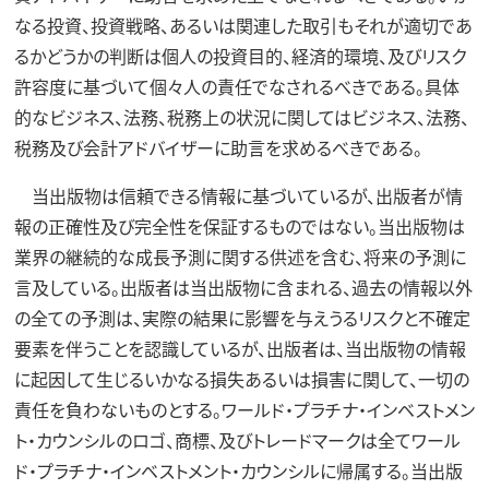
なる投資、投資戦略、あるいは関連した取引もそれが適切であ
るかどうかの判断は個人の投資目的、経済的環境、及びリスク
許容度に基づいて個々人の責任でなされるべきである。具体
的なビジネス、法務、税務上の状況に関してはビジネス、法務、
税務及び会計アドバイザーに助言を求めるべきである。
当出版物は信頼できる情報に基づいているが、出版者が情
報の正確性及び完全性を保証するものではない。当出版物は
業界の継続的な成長予測に関する供述を含む、将来の予測に
言及している。出版者は当出版物に含まれる、過去の情報以外
の全ての予測は、実際の結果に影響を与えうるリスクと不確定
要素を伴うことを認識しているが、出版者は、当出版物の情報
に起因して生じるいかなる損失あるいは損害に関して、一切の
責任を負わないものとする。ワールド・プラチナ・インベストメン
ト・カウンシルのロゴ、商標、及びトレードマークは全てワール
ド・プラチナ・インベストメント・カウンシルに帰属する。当出版