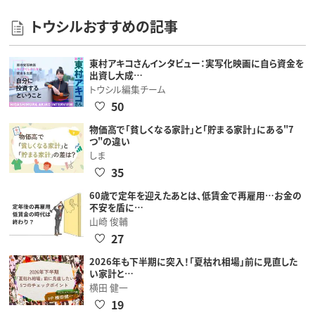
トウシルおすすめの記事
東村アキコさんインタビュー：実写化映画に自ら資金を
出資し大成…
トウシル編集チーム
50
物価高で「貧しくなる家計」と「貯まる家計」にある"7
つ"の違い
しま
35
60歳で定年を迎えたあとは、低賃金で再雇用…お金の
不安を盾に…
山崎 俊輔
27
2026年も下半期に突入！「夏枯れ相場」前に見直した
い家計と…
横田 健一
19