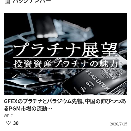
バックナンバー
GFEXのプラチナとパラジウム先物、中国の伸びつつあ
るPGM市場の流動…
WPIC
30
2026/7/15