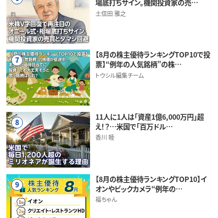
場底打ちサイン。機関投資家の売…
土信田 雅之
【8月の株主優待ランキングTOP10で投
7
票】“例年の人気銘柄”の株…
トウシル編集チーム
11人に1人は「資産1億6,000万円」超
8
え！？…米国で「百万ドル…
香川 睦
【8月の株主優待ランキングTOP10】イ
9
オンやビックカメラ“例年の…
福ちゃん