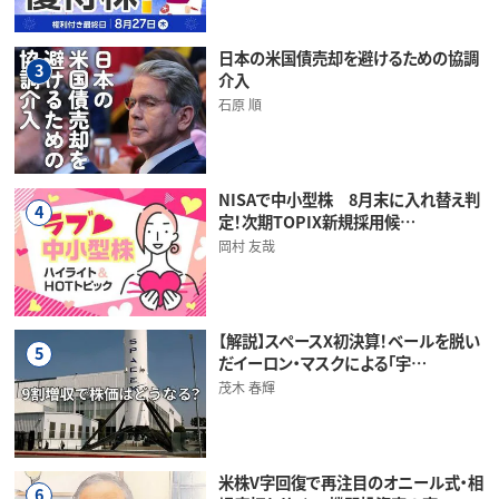
日本の米国債売却を避けるための協調
3
介入
石原 順
NISAで中小型株 8月末に入れ替え判
4
定！次期TOPIX新規採用候…
岡村 友哉
【解説】スペースX初決算！ベールを脱い
5
だイーロン・マスクによる「宇…
茂木 春輝
米株V字回復で再注目のオニール式・相
6