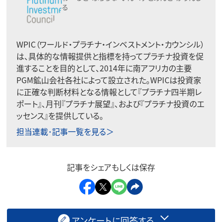
る
WPIC（ワールド・プラチナ・インベストメント・カウンシル）
は、具体的な情報提供と指標を持ってプラチナ投資を促
進することを目的として、2014年に南アフリカの主要
PGM鉱山会社各社によって設立された。WPICは投資家
に正確な判断材料となる情報として『プラチナ四半期レ
ポート』、月刊『プラチナ展望』、および『プラチナ投資のエ
ッセンス』を提供している。
担当連載･記事一覧を見る＞
記事をシェアもしくは保存
アンケートに回答する