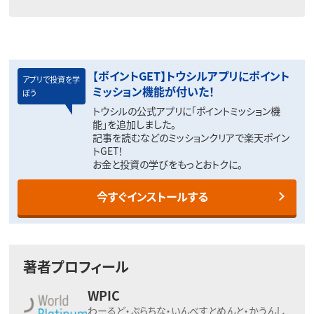
【ポイントGET】トウシルアプリにポイント
アプリで投資を学
ミッション機能が付いた！
ぼう
トウシルの公式アプリに「ポイントミッション機
能」を追加しました。
記事を読むなどのミッションクリアで楽天ポイン
トGET！
お金と投資の学びをもっとおトクに。
今すぐインストールする
著者プロフィール
WPIC
わーるど・ぷらちな・いんべすとめんと・かうんし