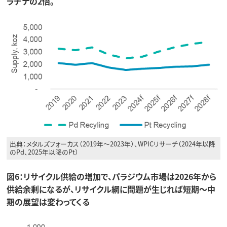
ラチナの2倍。
出典：メタルズフォーカス（2019年～2023年）、WPICリサーチ（2024年以降
のPd、2025年以降のPt）
図6：リサイクル供給の増加で、パラジウム市場は2026年から
供給余剰になるが、リサイクル網に問題が生じれば短期〜中
期の展望は変わってくる