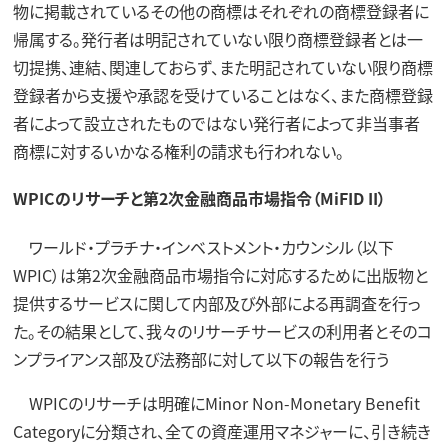
物に掲載されているその他の商標はそれぞれの商標登録者に
帰属する。発行者は明記されていない限り商標登録者とは一
切提携、連結、関連しておらず、また明記されていない限り商標
登録者から支援や承認を受けていることはなく、また商標登録
者によって設立されたものではない発行者によって非当事者
商標に対するいかなる権利の請求も行われない。
WPICのリサーチと第2次金融商品市場指令（MiFID II）
ワールド・プラチナ・インベストメント・カウンシル（以下
WPIC）は第2次金融商品市場指令に対応するために出版物と
提供するサービスに関して内部及び外部による再調査を行っ
た。その結果として、我々のリサーチサービスの利用者とそのコ
ンプライアンス部及び法務部に対して以下の報告を行う
WPICのリサーチは明確にMinor Non-Monetary Benefit
Categoryに分類され、全ての資産運用マネジャーに、引き続き