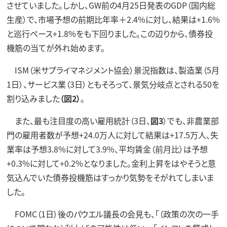
させていました。しかし、GW前の4月25日発表のGDP（国内総
生産）で、市場予想の前期比年率＋2.4%に対し、結果は+1.6%
と巡行ペース+1.8%をも下回りました。この辺りから、債券投
機筋の当てが外れ始めます。
ISM（米サプライマネジメント協会）景況指数は、製造業（5月
1日）、サービス業（3日）ともそろって、景気分岐点とされる50を
割り込みました
（図2）
。
また、最も注目度の高い雇用統計（3日、
図3
）でも、非農業部
門の雇用者数が予想+24.0万人に対して結果は+17.5万人、失
業率は予想3.8%に対して3.9%、平均賃金（前月比）は予想
+0.3%に対して+0.2%となりました。金利上昇をはやそうと意
気込んでいた債券投機筋はすっかり気勢をそがれてしまいま
した。
FOMC（1日）後のパウエル議長の会見も、「（政策の次の一手