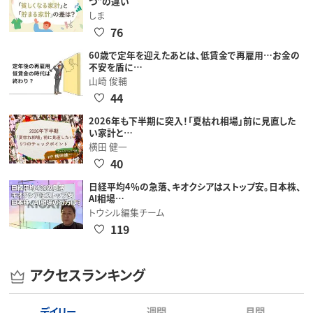
つ"の違い
しま
76
60歳で定年を迎えたあとは、低賃金で再雇用…お金の
不安を盾に…
山崎 俊輔
44
2026年も下半期に突入！「夏枯れ相場」前に見直した
い家計と…
横田 健一
40
日経平均4％の急落、キオクシアはストップ安。日本株、
AI相場…
トウシル編集チーム
119
アクセスランキング
デイリー
週間
月間