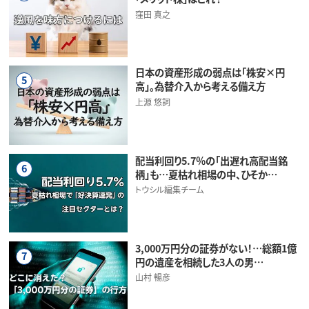
窪田 真之
日本の資産形成の弱点は「株安×円
5
高」。為替介入から考える備え方
上源 悠詞
配当利回り5.7％の「出遅れ高配当銘
6
柄」も…夏枯れ相場の中、ひそか…
トウシル編集チーム
3,000万円分の証券がない！…総額1億
7
円の遺産を相続した3人の男…
山村 暢彦