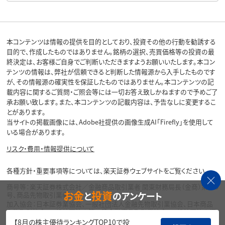
本コンテンツは情報の提供を目的としており、投資その他の行動を勧誘する
目的で、作成したものではありません。銘柄の選択、売買価格等の投資の最
終決定は、お客様ご自身でご判断いただきますようお願いいたします。本コン
テンツの情報は、弊社が信頼できると判断した情報源から入手したものです
が、その情報源の確実性を保証したものではありません。本コンテンツの記
載内容に関するご質問・ご照会等には一切お答え致しかねますので予めご了
承お願い致します。また、本コンテンツの記載内容は、予告なしに変更するこ
とがあります。
当サイトの掲載画像には、Adobe社提供の画像生成AI「Firefly」を使用して
いる場合があります。
リスク・費用・情報提供について
各種方針・重要事項等については、楽天証券ウェブサイトをご覧ください。
商号等：楽天証券株式会社／金融商品取引業者 関東財務局長（金商）第195
お金
投資
と
のアンケート
号、商品先物取引業者
加入協会：日本証券業協会、一般社団法人金融先物取引業協会、日本商品
先物取引協会、一般社団法人第二種金融商品取引業協会、一般社団法人資
産運用業協会
【8月の株主優待ランキングTOP10で投