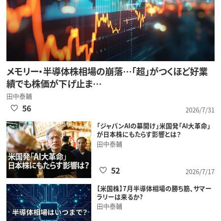
メモリー・半導体株相場の崩落…「超」がつくほど好業
績でも株価が下げ止ま…
田中泰輔
56
2026/7/31
「ジャパンAIの幕開け」米国発「AI大革命」
が日本株にもたらす影響とは？
田中泰輔
52
2026/7/17
【米国株】7月半導体相場の勝ち筋、サマー
ラリーは来るか?
田中泰輔