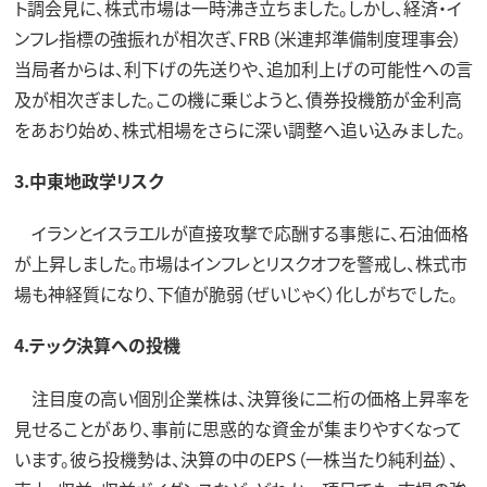
ト調会見に、株式市場は一時沸き立ちました。しかし、経済・イ
ンフレ指標の強振れが相次ぎ、FRB（米連邦準備制度理事会）
当局者からは、利下げの先送りや、追加利上げの可能性への言
及が相次ぎました。この機に乗じようと、債券投機筋が金利高
をあおり始め、株式相場をさらに深い調整へ追い込みました。
3.中東地政学リスク
イランとイスラエルが直接攻撃で応酬する事態に、石油価格
が上昇しました。市場はインフレとリスクオフを警戒し、株式市
場も神経質になり、下値が脆弱（ぜいじゃく）化しがちでした。
4.テック決算への投機
注目度の高い個別企業株は、決算後に二桁の価格上昇率を
見せることがあり、事前に思惑的な資金が集まりやすくなって
います。彼ら投機勢は、決算の中のEPS（一株当たり純利益）、