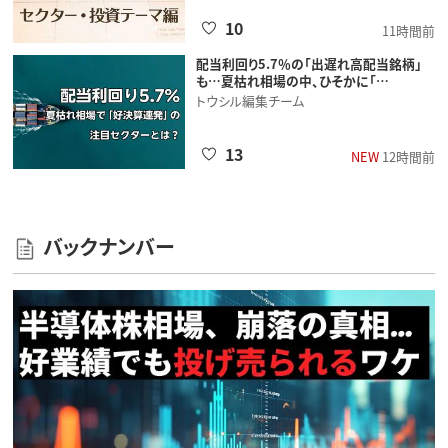
10
11時間前
配当利回り5.7％の「出遅れ高配当銘柄」
も…夏枯れ相場の中、ひそかに「…
トウシル編集チーム
13
NEW
12時間前
バックナンバー