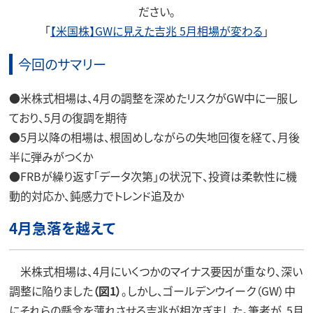
ださい。
「
【米国株】GWに見えた吉兆 5月相場が変わる
」
今回のサマリー
●米株式相場は、4月の調整を深めたリスクがGW中に一服し
ており、5月の復調を期待
●5月以降の相場は、根固めしながらの失地回復を経て、月後
半に弾みがつくか
●FRBが繰り返す「データ次第」の状況下、投資は柔軟性に機
動的対応か、鈍感力でトレンド追及か
4月急落を越えて
米株式相場は、4月にいくつかのマイナス要因が重なり、深い
調整に陥りました
（図1）
。しかし、ゴールデンウイーク（GW）中
にそれらの懸念を薄れさせる吉兆が相次ぎました。筆者が、5月