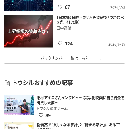
67
2026/7/3
【日本株】日経平均7万円突破で「つかむべ
き光、そして影」
田中泰輔
124
2026/6/19
バックナンバー一覧はこちら
トウシルおすすめの記事
東村アキコさんインタビュー：実写化映画に自ら資金を
出資し大成…
トウシル編集チーム
89
物価高で「貧しくなる家計」と「貯まる家計」にある"7