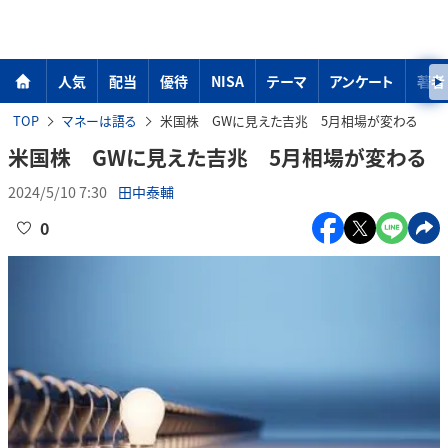
人気
配当
優待
NISA
テーマ
アンケート
著者
TOP
マネーは語る
米国株 GWに見えた吉兆 5月相場が変わる
米国株 GWに見えた吉兆 5月相場が変わる
2024/5/10 7:30
田中泰輔
0