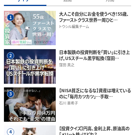
大人こそ自分にお金を使うべき！55歳、
1
ファーストクラス世界一周ひと…
トウシル編集チーム
日本製鉄の投資判断を「買い」に引き上
2
げ。USスチール黒字転換（窪田…
窪田 真之
【NISA貧乏になるな】資産は増えている
3
のに「毎月カツカツ」…手取…
石川 亜希子
【投資クイズ】円高、金利上昇、原油高の
4
「メリット株」はどれ？