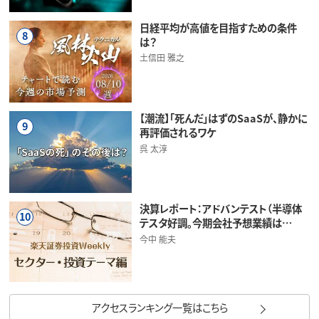
日経平均が高値を目指すための条件
8
は？
土信田 雅之
【潮流】「死んだ」はずのSaaSが、静かに
9
再評価されるワケ
呉 太淳
決算レポート：アドバンテスト（半導体
10
テスタ好調。今期会社予想業績は…
今中 能夫
アクセスランキング一覧はこちら