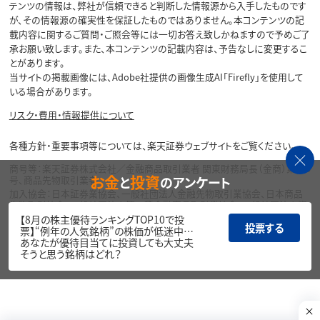
テンツの情報は、弊社が信頼できると判断した情報源から入手したものです
が、その情報源の確実性を保証したものではありません。本コンテンツの記
載内容に関するご質問・ご照会等には一切お答え致しかねますので予めご了
承お願い致します。また、本コンテンツの記載内容は、予告なしに変更するこ
とがあります。
当サイトの掲載画像には、Adobe社提供の画像生成AI「Firefly」を使用して
いる場合があります。
リスク・費用・情報提供について
各種方針・重要事項等については、楽天証券ウェブサイトをご覧ください。
商号等：楽天証券株式会社／金融商品取引業者 関東財務局長（金商）第195
お金
投資
と
のアンケート
号、商品先物取引業者
加入協会：日本証券業協会、一般社団法人金融先物取引業協会、日本商品
先物取引協会、一般社団法人第二種金融商品取引業協会、一般社団法人資
産運用業協会
【8月の株主優待ランキングTOP10で投
投票する
票】“例年の人気銘柄”の株価が低迷中…
Copyright©
あなたが優待目当てに投資しても大丈夫
1999-2026 Rakuten Securities, Inc. All
そうと思う銘柄はどれ？
Rights Reserved.