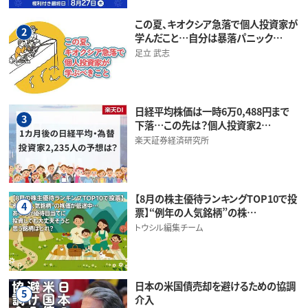
この夏、キオクシア急落で個人投資家が
2
学んだこと…自分は暴落パニック…
足立 武志
日経平均株価は一時6万0,488円まで
3
下落…この先は？個人投資家2…
楽天証券経済研究所
【8月の株主優待ランキングTOP10で投
4
票】“例年の人気銘柄”の株…
トウシル編集チーム
日本の米国債売却を避けるための協調
5
介入