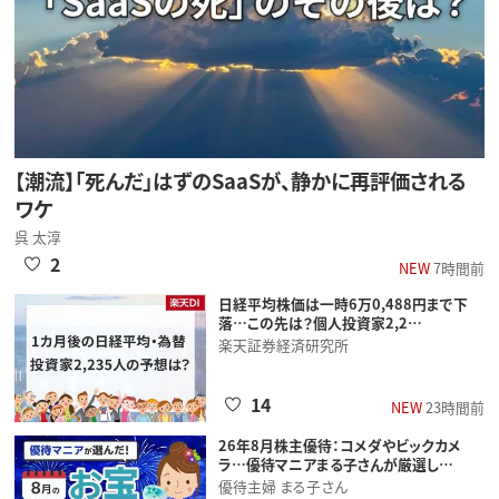
【潮流】「死んだ」はずのSaaSが、静かに再評価される
ワケ
呉 太淳
2
NEW
7時間前
日経平均株価は一時6万0,488円まで下
落…この先は？個人投資家2,2…
楽天証券経済研究所
14
NEW
23時間前
26年8月株主優待：コメダやビックカメ
ラ…優待マニアまる子さんが厳選し…
優待主婦 まる子さん