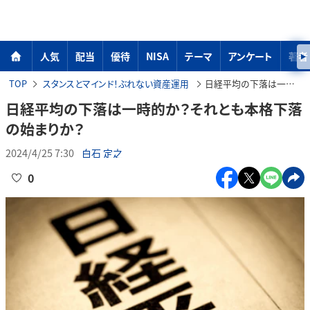
人気
配当
優待
NISA
テーマ
アンケート
著者
TOP
スタンスとマインド！ぶれない資産運用
日経平均の下落は一時的か？それとも本格下落の始まりか？
日経平均の下落は一時的か？それとも本格下落
の始まりか？
2024/4/25 7:30
白石 定之
0