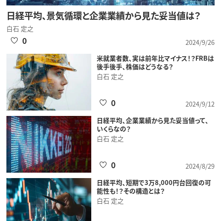
日経平均、景気循環と企業業績から見た妥当値は？
白石 定之
0
2024/9/26
米就業者数、実は前年比マイナス！？FRBは
後手後手、株価はどうなる？
白石 定之
0
2024/9/12
日経平均、企業業績から見た妥当値って、
いくらなの？
白石 定之
0
2024/8/29
日経平均、短期で3万8,000円台回復の可
能性も！？その構造とは？
白石 定之