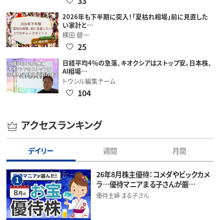
33
2026年も下半期に突入！「夏枯れ相場」前に見直した
い家計と…
横田 健一
25
日経平均4％の急落、キオクシアはストップ安。日本株、
AI相場…
トウシル編集チーム
104
アクセスランキング
デイリー
週間
月間
26年8月株主優待：コメダやビックカメ
1
ラ…優待マニアまる子さんが厳…
優待主婦 まる子さん