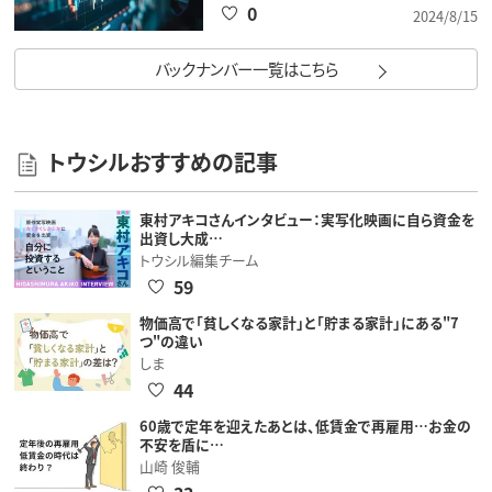
0
2024/8/15
バックナンバー一覧はこちら
トウシルおすすめの記事
東村アキコさんインタビュー：実写化映画に自ら資金を
出資し大成…
トウシル編集チーム
59
物価高で「貧しくなる家計」と「貯まる家計」にある"7
つ"の違い
しま
44
60歳で定年を迎えたあとは、低賃金で再雇用…お金の
不安を盾に…
山崎 俊輔