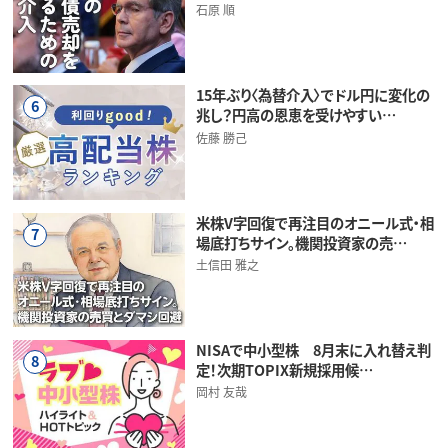
石原 順
15年ぶり〈為替介入〉でドル円に変化の
6
兆し？円高の恩恵を受けやすい…
佐藤 勝己
米株V字回復で再注目のオニール式・相
7
場底打ちサイン。機関投資家の売…
土信田 雅之
NISAで中小型株 8月末に入れ替え判
8
定！次期TOPIX新規採用候…
岡村 友哉