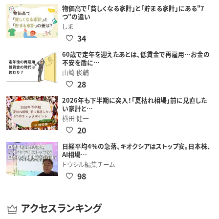
物価高で「貧しくなる家計」と「貯まる家計」にある"7
つ"の違い
しま
34
60歳で定年を迎えたあとは、低賃金で再雇用…お金の
不安を盾に…
山崎 俊輔
28
2026年も下半期に突入！「夏枯れ相場」前に見直した
い家計と…
横田 健一
20
日経平均4％の急落、キオクシアはストップ安。日本株、
AI相場…
トウシル編集チーム
98
アクセスランキング