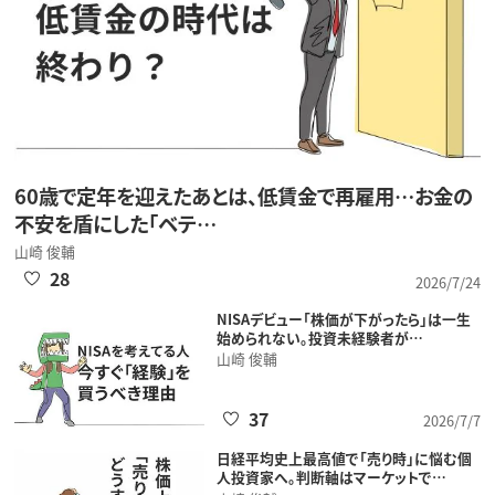
60歳で定年を迎えたあとは、低賃金で再雇用…お金の
不安を盾にした「ベテ…
山崎 俊輔
28
2026/7/24
NISAデビュー「株価が下がったら」は一生
始められない。投資未経験者が…
山崎 俊輔
37
2026/7/7
日経平均史上最高値で「売り時」に悩む個
人投資家へ。判断軸はマーケットで…