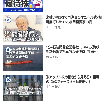
米株V字回復で再注目のオニール式・相
8
場底打ちサイン。機関投資家の売…
土信田 雅之
北米石油開発企業各社：ホルムズ海峡
9
封鎖影響で驚異的な好決算（西 勇…
西 勇太郎
米アップル株の動きから見えるAI相場
10
の「次のフェーズ」（土信田雅之）
土信田 雅之