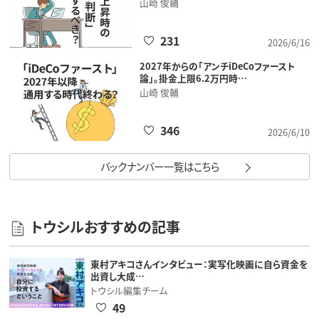
山崎 俊輔
231
2026/6/16
2027年からの「アンチiDeCoファースト
論」。掛金上限6.2万円時…
山崎 俊輔
346
2026/6/10
バックナンバー一覧はこちら
トウシルおすすめの記事
東村アキコさんインタビュー：実写化映画に自ら資金を
出資し大成…
トウシル編集チーム
49