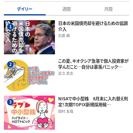
デイリー
週間
月間
日本の米国債売却を避けるための協調
1
介入
石原 順
この夏、キオクシア急落で個人投資家が
2
学んだこと…自分は暴落パニック…
足立 武志
NISAで中小型株 8月末に入れ替え判
3
定！次期TOPIX新規採用候…
岡村 友哉