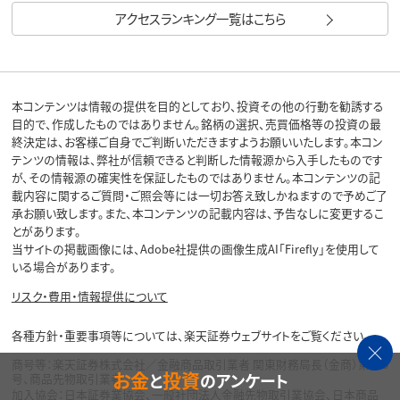
アクセスランキング一覧はこちら
本コンテンツは情報の提供を目的としており、投資その他の行動を勧誘する
目的で、作成したものではありません。銘柄の選択、売買価格等の投資の最
終決定は、お客様ご自身でご判断いただきますようお願いいたします。本コン
テンツの情報は、弊社が信頼できると判断した情報源から入手したものです
が、その情報源の確実性を保証したものではありません。本コンテンツの記
載内容に関するご質問・ご照会等には一切お答え致しかねますので予めご了
承お願い致します。また、本コンテンツの記載内容は、予告なしに変更するこ
とがあります。
当サイトの掲載画像には、Adobe社提供の画像生成AI「Firefly」を使用して
いる場合があります。
リスク・費用・情報提供について
各種方針・重要事項等については、楽天証券ウェブサイトをご覧ください。
商号等：楽天証券株式会社／金融商品取引業者 関東財務局長（金商）第195
お金
投資
と
のアンケート
号、商品先物取引業者
加入協会：日本証券業協会、一般社団法人金融先物取引業協会、日本商品