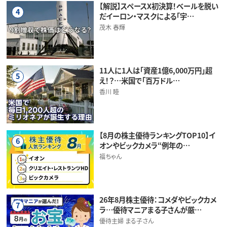
【解説】スペースX初決算！ベールを脱い
4
だイーロン・マスクによる「宇…
茂木 春輝
11人に1人は「資産1億6,000万円」超
5
え！？…米国で「百万ドル…
香川 睦
【8月の株主優待ランキングTOP10】イ
6
オンやビックカメラ“例年の…
福ちゃん
26年8月株主優待：コメダやビックカメ
7
ラ…優待マニアまる子さんが厳…
優待主婦 まる子さん