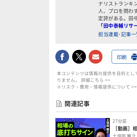
ナリストランキ
人、プロを問わ
定評がある。田
「田中泰輔リサ
担当連載･記事
facebook
twitter
メールで送
印刷
本コンテンツは情報の提供を目的とし
りません。
詳細こちら >>
※リスク・費用・情報提供について >>
関連記事
27分前
［動画］相
土信田 雅之