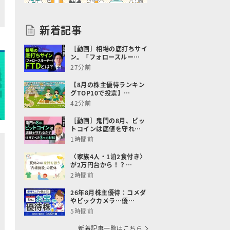
新着記事
［動画］相場の底打ちサイ
ン。「フォロースルー…
27分前
【8月の株主優待ランキン
グTOP10で投票】…
42分前
［動画］鬼門の8月、ビッ
トコインは底値を守れ…
1時間前
〈家族4人・1泊2食付き〉
が2万円台から！？…
2時間前
26年8月株主優待：コメダ
やビックカメラ…優…
5時間前
新着記事一覧はこちら