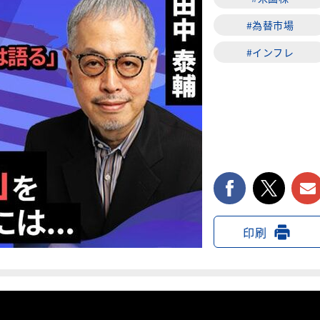
#為替市場
#インフレ
facebook
twi
印刷