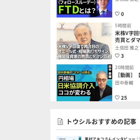
0
5時間前
米株V字
売買とダ
土信田 雅之
3
20時間前
［動画］【
田中泰輔
25
トウシルおすすめの記事
東村アキコさんインタビュー：