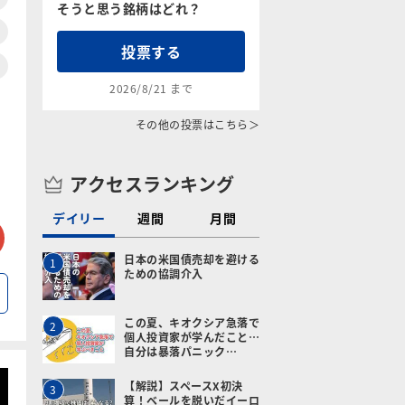
そうと思う銘柄はどれ？
投票する
2026/8/21 まで
その他の投票はこちら＞
アクセスランキング
デイリー
週間
月間
tter
メールで送る
日本の米国債売却を避ける
1
ための協調介入
この夏、キオクシア急落で
2
個人投資家が学んだこと…
自分は暴落パニック…
【解説】スペースX初決
3
算！ベールを脱いだイーロ