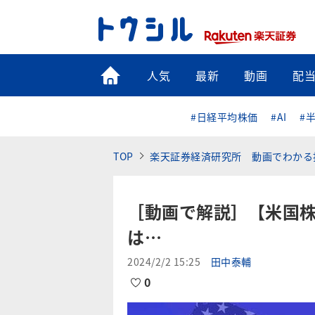
トップ
人気
最新
動画
配
#日経平均株価
#AI
#
TOP
楽天証券経済研究所 動画でわかる
［動画で解説］【米国
は…
2024/2/2 15:25
田中泰輔
0