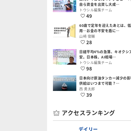
自ら資金を出資し大成…
トウシル編集チーム
49
60歳で定年を迎えたあとは、
用…お金の不安を盾に…
山崎 俊輔
28
日経平均4％の急落、キオクシ
安。日本株、AI相場…
トウシル編集チーム
98
日本向け原油タンカー減少の影
供給はいつまで可能？…
西 勇太郎
39
アクセスランキング
デイリー