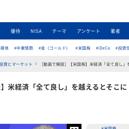
当
優待
NISA
テーマ
アンケート
著者
半導体
#中東情勢
#金（ゴールド）
#米国株
#iDeCo
#投資
投資とマーケット
［動画で解説］【米国株】米経済「全て良し」を越えるとそこには
株】米経済「全て良し」を越えるとそこに
#米国株