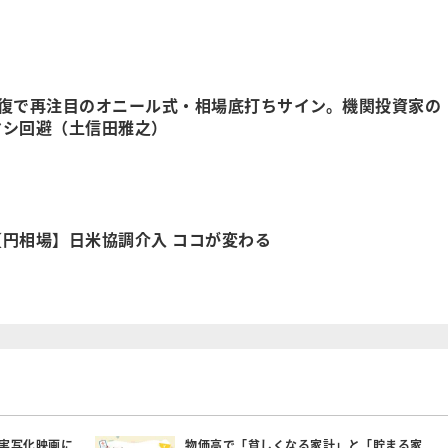
回復で再注目のオニール式・相場底打ちサイン。機関投資家の
マシ回避（土信田雅之）
円相場】日米協調介入 ココが変わる
実写化映画に
物価高で「貧しくなる家計」と「貯まる家