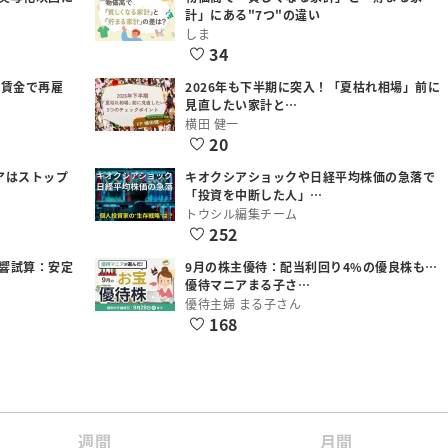
計」にある"7つ"の違い
しま
34
低賃金で再雇
2026年も下半期に突入！「夏枯れ相場」前に
見直したい家計と…
横田 健一
20
アはストップ
キオクシアショックや日経平均株価の急落で
「投資を中断した人」…
トウシル編集チーム
252
響試算：安定
9月の株主優待：配当利回り4%の優良株も…
優待マニアまる子さ…
優待主婦 まる子さん
168
週間
月間