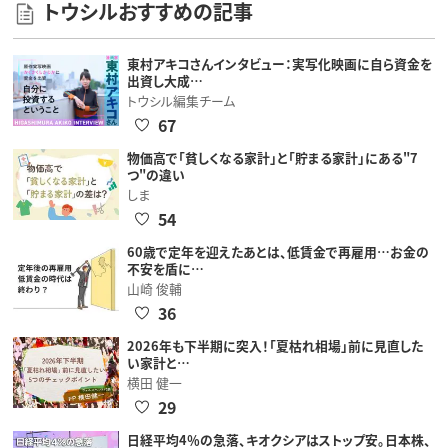
トウシルおすすめの記事
東村アキコさんインタビュー：実写化映画に自ら資金を
出資し大成…
トウシル編集チーム
67
物価高で「貧しくなる家計」と「貯まる家計」にある"7
つ"の違い
しま
54
60歳で定年を迎えたあとは、低賃金で再雇用…お金の
不安を盾に…
山崎 俊輔
36
2026年も下半期に突入！「夏枯れ相場」前に見直した
い家計と…
横田 健一
29
日経平均4％の急落、キオクシアはストップ安。日本株、