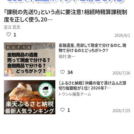
「課税の先送り」という点に要注意！相続時精算課税制
度を正しく使う。20…
足立 武志
1
2026/8/1
金融遺産、売却して現金で分けるのと、現
物で分けるのとどっちがトク？
福村 雄一
34
2026/7/26
［ふるさと納税］沖縄の塩で漬け込んだ厚
切り塩銀鮭が１位！ 2026年7…
トウシル編集チーム
1
2026/7/25