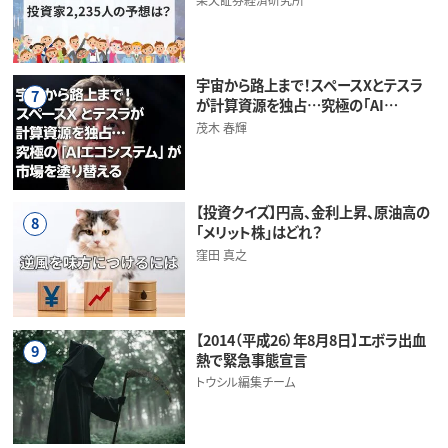
宇宙から路上まで！スペースXとテスラ
7
が計算資源を独占…究極の「AI…
茂木 春輝
【投資クイズ】円高、金利上昇、原油高の
8
「メリット株」はどれ？
窪田 真之
【2014（平成26）年8月8日】エボラ出血
9
熱で緊急事態宣言
トウシル編集チーム