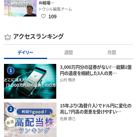
AI相場…
トウシル編集チーム
109
アクセスランキング
デイリー
週間
月間
3,000万円分の証券がない！…総額1億
1
円の遺産を相続した3人の男…
山村 暢彦
15年ぶり〈為替介入〉でドル円に変化の
2
兆し？円高の恩恵を受けやすい…
佐藤 勝己