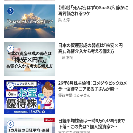
【潮流】「死んだ」はずのSaaSが、静かに
3
再評価されるワケ
呉 太淳
日本の資産形成の弱点は「株安×円
4
高」。為替介入から考える備え方
上源 悠詞
26年8月株主優待：コメダやビックカメ
5
ラ…優待マニアまる子さんが厳…
優待主婦 まる子さん
日経平均株価は一時6万0,488円まで
6
下落…この先は？個人投資家2…
楽天証券経済研究所