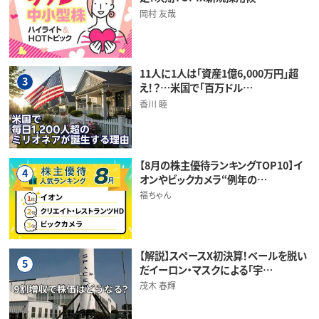
岡村 友哉
11人に1人は「資産1億6,000万円」超
3
え！？…米国で「百万ドル…
香川 睦
【8月の株主優待ランキングTOP10】イ
4
オンやビックカメラ“例年の…
福ちゃん
【解説】スペースX初決算！ベールを脱い
5
だイーロン・マスクによる「宇…
茂木 春輝