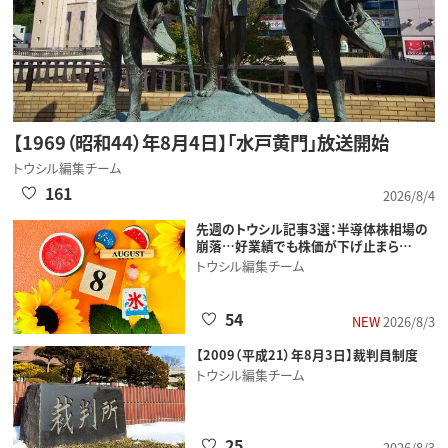
【1969（昭和44）年8月4日】「水戸黄門」放送開始
トウシル編集チーム
161
2026/8/4
先週のトウシル記事3選：半導体株相場の
崩落…好業績でも株価が下げ止まら…
トウシル編集チーム
54
NEW
2026/8/3
【2009（平成21）年8月3日】裁判員制度
トウシル編集チーム
25
2026/8/3