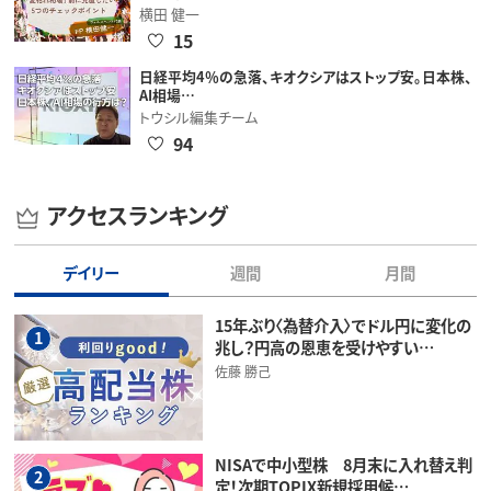
横田 健一
15
日経平均4％の急落、キオクシアはストップ安。日本株、
AI相場…
トウシル編集チーム
94
アクセスランキング
デイリー
週間
月間
15年ぶり〈為替介入〉でドル円に変化の
1
兆し？円高の恩恵を受けやすい…
佐藤 勝己
NISAで中小型株 8月末に入れ替え判
2
定！次期TOPIX新規採用候…