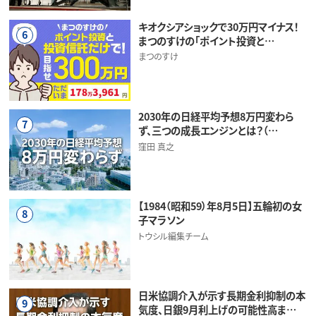
キオクシアショックで30万円マイナス！
6
まつのすけの「ポイント投資と…
まつのすけ
2030年の日経平均予想8万円変わら
7
ず、三つの成長エンジンとは？（…
窪田 真之
【1984（昭和59）年8月5日】五輪初の女
8
子マラソン
トウシル編集チーム
日米協調介入が示す長期金利抑制の本
9
気度、日銀9月利上げの可能性高ま…