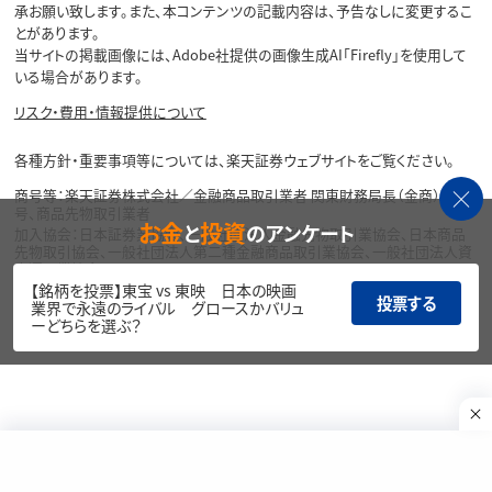
承お願い致します。また、本コンテンツの記載内容は、予告なしに変更するこ
とがあります。
当サイトの掲載画像には、Adobe社提供の画像生成AI「Firefly」を使用して
いる場合があります。
リスク・費用・情報提供について
各種方針・重要事項等については、楽天証券ウェブサイトをご覧ください。
商号等：楽天証券株式会社／金融商品取引業者 関東財務局長（金商）第195
号、商品先物取引業者
お金
投資
と
のアンケート
加入協会：日本証券業協会、一般社団法人金融先物取引業協会、日本商品
先物取引協会、一般社団法人第二種金融商品取引業協会、一般社団法人資
産運用業協会
【銘柄を投票】東宝 vs 東映 日本の映画
投票する
Copyright©
業界で永遠のライバル グロースかバリュ
1999-2026 Rakuten Securities, Inc. All
ーどちらを選ぶ？
Rights Reserved.