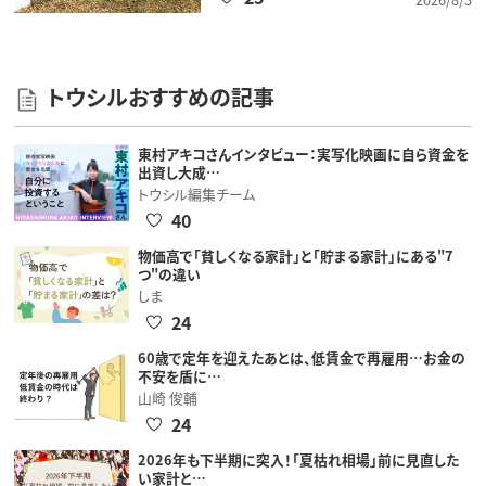
トウシルおすすめの記事
東村アキコさんインタビュー：実写化映画に自ら資金を
出資し大成…
トウシル編集チーム
40
物価高で「貧しくなる家計」と「貯まる家計」にある"7
つ"の違い
しま
24
60歳で定年を迎えたあとは、低賃金で再雇用…お金の
不安を盾に…
山崎 俊輔
24
2026年も下半期に突入！「夏枯れ相場」前に見直した
い家計と…