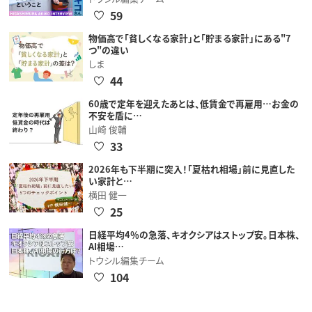
59
物価高で「貧しくなる家計」と「貯まる家計」にある"7
つ"の違い
しま
44
60歳で定年を迎えたあとは、低賃金で再雇用…お金の
不安を盾に…
山崎 俊輔
33
2026年も下半期に突入！「夏枯れ相場」前に見直した
い家計と…
横田 健一
25
日経平均4％の急落、キオクシアはストップ安。日本株、
AI相場…
トウシル編集チーム
104