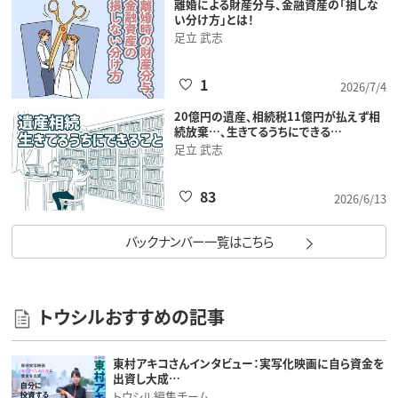
離婚による財産分与、金融資産の「損しな
い分け方」とは！
足立 武志
1
2026/7/4
20億円の遺産、相続税11億円が払えず相
続放棄…、生きてるうちにできる…
足立 武志
83
2026/6/13
バックナンバー一覧はこちら
トウシルおすすめの記事
東村アキコさんインタビュー：実写化映画に自ら資金を
出資し大成…
トウシル編集チーム