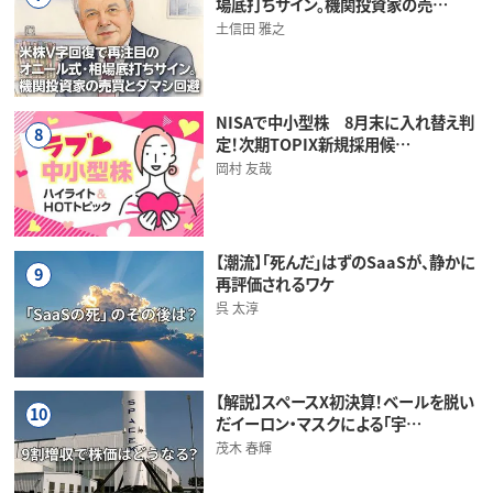
場底打ちサイン。機関投資家の売…
土信田 雅之
NISAで中小型株 8月末に入れ替え判
8
定！次期TOPIX新規採用候…
岡村 友哉
【潮流】「死んだ」はずのSaaSが、静かに
9
再評価されるワケ
呉 太淳
【解説】スペースX初決算！ベールを脱い
10
だイーロン・マスクによる「宇…
茂木 春輝