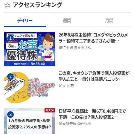
アクセスランキング
デイリー
週間
月間
26年8月株主優待：コメダやビックカメ
1
ラ…優待マニアまる子さんが厳…
優待主婦 まる子さん
この夏、キオクシア急落で個人投資家が
2
学んだこと…自分は暴落パニック…
足立 武志
日経平均株価は一時6万0,488円まで
3
下落…この先は？個人投資家2…
楽天証券経済研究所