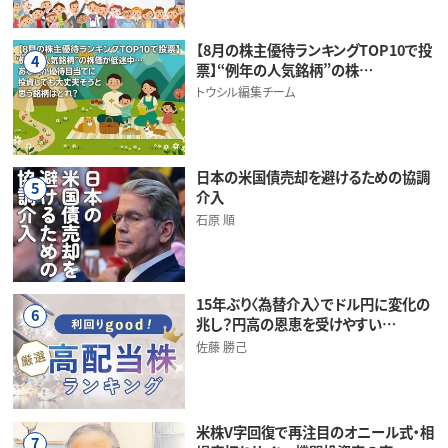
【8月の株主優待ランキングTOP10で投
4
票】“例年の人気銘柄”の株…
トウシル編集チーム
日本の米国債売却を避けるための協調
5
介入
石原 順
15年ぶり〈為替介入〉でドル円に変化の
6
兆し？円高の恩恵を受けやすい…
佐藤 勝己
米株V字回復で再注目のオニール式・相
7