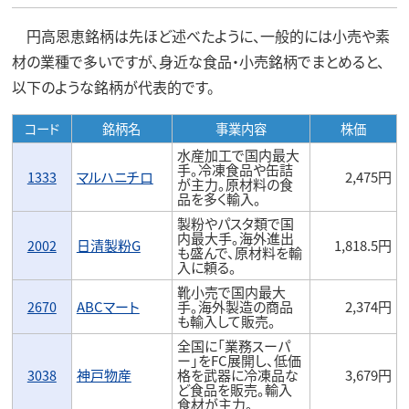
円高恩恵銘柄は先ほど述べたように、一般的には小売や素
材の業種で多いですが、身近な食品・小売銘柄でまとめると、
以下のような銘柄が代表的です。
コード
銘柄名
事業内容
株価
水産加工で国内最大
手。冷凍食品や缶詰
1333
マルハニチロ
2,475円
が主力。原材料の食
品を多く輸入。
製粉やパスタ類で国
内最大手。海外進出
2002
日清製粉G
1,818.5円
も盛んで、原材料を輸
入に頼る。
靴小売で国内最大
2670
ABCマート
手。海外製造の商品
2,374円
も輸入して販売。
全国に「業務スーパ
ー」をFC展開し、低価
3038
神戸物産
格を武器に冷凍品な
3,679円
ど食品を販売。輸入
食材が主力。