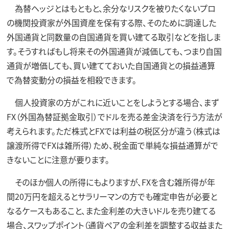
為替ヘッジとはもともと、余分なリスクを被りたくないプロ
の機関投資家が外国資産を保有する際、そのために調達した
外国通貨と同数量の自国通貨を買い建てる取引などを指しま
す。そうすればもし将来その外国通貨が減価しても、つまり自国
通貨が増価しても、買い建てておいた自国通貨との損益通算
で為替変動分の損益を相殺できます。
個人投資家の方がこれに近いことをしようとする場合、まず
FX（外国為替証拠金取引）でドルを売る差金決済を行う方法が
考えられます。ただ株式とFXでは利益の税区分が違う（株式は
譲渡所得でFXは雑所得）ため、税金面で単純な損益通算がで
きないことに注意が要ります。
そのほか個人の所得にもよりますが、FXを含む雑所得が年
間20万円を超えるとサラリーマンの方でも確定申告が必要と
なるケースもあること、また金利差の大きいドルを売り建てる
場合、スワップポイント（通貨ペアの金利差を調整する収益また