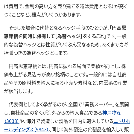
は費用で、金利の高い方を売り建てる時は費用となる）が高く
つくことなど、難点がいくつかあります。
そうした場合に代替となるヘッジ手段のひとつが、
「円高恩
恵銘柄を同時に保有して［為替ヘッジ］をすること」
です。一般
的な為替ヘッジとは性質がいくぶん異なるため、あくまでカギ
括弧つきの為替ヘッジとします。
円高恩恵銘柄とは、円高に振れる局面で業績が向上し、株
価も上がる見込みが高い銘柄のことです。一般的には自社商
品やその原材料を輸入に頼る小売や素材など、内需系の産業
が該当します。
代表例としてよく挙がるのが、全国で「業務スーパー」を展開
し、自社商品の多くが海外からの輸入食品である
神戸物産
（3038）
や、海外で製造した製品を国内に輸入している
ニトリホ
ールディングス（9843）
、同じく海外製造の靴製品を輸入して販