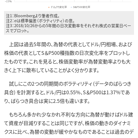
注1：Bloombergより筆者作成。
注2：σは標準偏差（ボラティリティ）の意。
注3：2018/10/26からの5年間の日次変動率をそれぞれ株式の営業日ベー
スでプロット。
上図は過去5年間の、為替の代表としてドル/円相場、および
株価の代表としてS＆P500種指数の日次変化率をプロットし
たものです。これを見ると、株価変動率が為替変動率よりも大
きく上下に散布していることがよく分かります。
試しにこの2つの同期間のボラティリティ（データのばらつき
具合）を計測すると、ドル/円は0.55%、S＆P500は1.37%であ
り、ばらつき具合は実に2.5倍も違います。
もちろん多かれ少なかれ不利な方向に為替が動けばドル建
て資産が目減りすることは同じですが、株価の動きのダイナミ
クスに比べ、為替の変動が緩やかなものであることは過去のデ