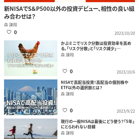
新NISAでS＆P500以外の投資デビュー、相性の良い組
み合わせは？
森 謙翔
0
2023/10/20
かぶミニでリスク分散は投資効率を高め
る。「リスク分散」と「リスク減少」…
森 謙翔
0
2023/10/6
NISAで高配当投資！高配当の個別株や
ETF以外の選択肢とは？
森 謙翔
0
2023/9/22
現行の一般NISAは最後にどう使う？「5年」
にとらわれない目線
森 謙翔