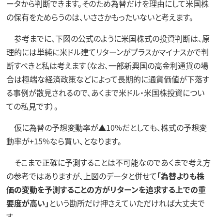
ータから判断できます。そのため為替だけを理由にして米国株
の保有をためらうのは、いささかもったいないと考えます。
参考までに、下図の公式のように米国株式の投資判断は、原
理的には単純に米ドル建てリターンがプラスかマイナスかで判
断すべきと私は考えます（なお、一部新興国の高金利通貨の場
合は極端な経済政策などによって長期的に通貨価値が下落す
る事例が散見されるので、あくまで米ドル・米国株投資につい
ての私見です）。
仮に為替の予想変動率が▲10%だとしても、株式の予想変
動率が+15%なら買い、となります。
そこまで正確に予測することは不可能なのであくまで考え方
の参考ではありますが、上図のデータと併せて
「為替よりも株
価の変動を予測することの方がリターンを追求する上での重
要度が高い」
という勘所だけ押さえていただければ大丈夫で
す。