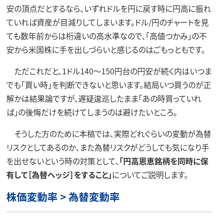
安の頂点だとするなら、いずれドルを円に戻す時に円高に振れ
ていれば資産が目減りしてしまいます。ドル/円のチャートを見
ても数年前からは桁違いの高水準なので、「高値つかみ」の不
安から米国株に手を出しづらいと感じるのはごもっともです。
ただこれだと、1ドル140～150円台の円安が続く内はいつま
でも「買い時」を判断できないと思います。結局いつ買うのが正
解かは結果論ですが、遅疑逡巡したまま「あの時買っていれ
ば」の後悔だけを続けてしまうのは避けたいところ。
そうした方のために本稿では、実際どれぐらいの変動が為替
リスクとしてあるのか、また為替リスクがどうしても気になり手
を出せないという時の対策として、
「円高恩恵銘柄を同時に保
有して［為替ヘッジ］をすること」
についてご説明します。
株価変動率 > 為替変動率