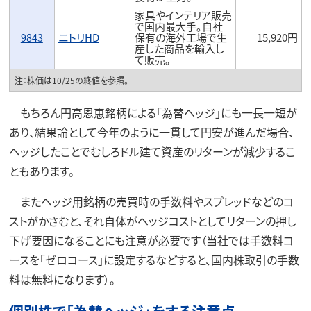
家具やインテリア販売
で国内最大手。自社
9843
ニトリHD
保有の海外工場で生
15,920円
産した商品を輸入し
て販売。
注：株価は10/25の終値を参照。
もちろん円高恩恵銘柄による「為替ヘッジ」にも一長一短が
あり、結果論として今年のように一貫して円安が進んだ場合、
ヘッジしたことでむしろドル建て資産のリターンが減少するこ
ともあります。
またヘッジ用銘柄の売買時の手数料やスプレッドなどのコ
ストがかさむと、それ自体がヘッジコストとしてリターンの押し
下げ要因になることにも注意が必要です（当社では手数料コ
ースを「ゼロコース」に設定するなどすると、国内株取引の手数
料は無料になります）。
個別株で「為替ヘッジ」をする注意点