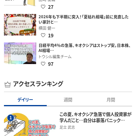
27
2026年も下半期に突入！「夏枯れ相場」前に見直した
い家計と…
横田 健一
19
日経平均4％の急落、キオクシアはストップ安。日本株、
AI相場…
トウシル編集チーム
97
アクセスランキング
デイリー
週間
月間
この夏、キオクシア急落で個人投資家が
1
学んだこと…自分は暴落パニック…
足立 武志