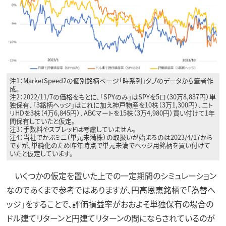
注1：MarketSpeed2の個別銘柄ページ「時系列」タブのデータから筆者作
成。
注2：2022/11/7の価格をもとに、「SPYのみ」はSPYを5口（30万8,837円）単
独保有、「3銘柄ヘッジ」はこれに加え神戸物産を10株（3万1,300円）、ニト
リHDを3株（4万6,845円）、ABCマートを15株（3万4,980円）買い付けて1年
間保有していたと仮定。
注3：手数料やスプレッドは考慮していません。
注4：当社でかぶミニ（単元未満株）の取扱いが始まるのは2023/4/17から
ですが、単純化のため昨年時点で単元未満でヘッジ用銘柄を買い付けて
いたと仮定しています。
いくつかの仮定を置いた上での一定期間のシミュレーション
なのであくまで参考ではありますが、円高恩恵銘柄で「為替ヘ
ッジ」をすることで、評価損益率がおおよそ単独保有の場合の
ドル建てリターンと円建てリターンの間にならされているのが