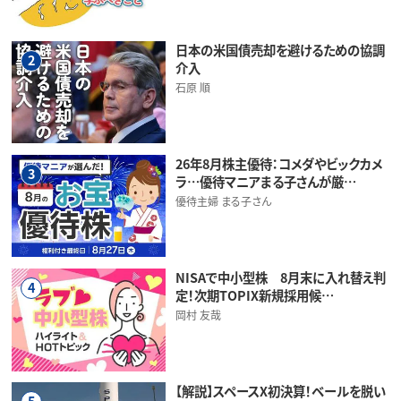
日本の米国債売却を避けるための協調
2
介入
石原 順
26年8月株主優待：コメダやビックカメ
3
ラ…優待マニアまる子さんが厳…
優待主婦 まる子さん
NISAで中小型株 8月末に入れ替え判
4
定！次期TOPIX新規採用候…
岡村 友哉
【解説】スペースX初決算！ベールを脱い
5