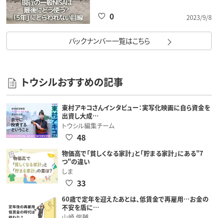
0
2023/9/8
バックナンバー一覧はこちら
トウシルおすすめの記事
東村アキコさんインタビュー：実写化映画に自ら資金を
出資し大成…
トウシル編集チーム
48
物価高で「貧しくなる家計」と「貯まる家計」にある"7
つ"の違い
しま
33
60歳で定年を迎えたあとは、低賃金で再雇用…お金の
不安を盾に…
山崎 俊輔