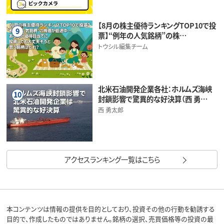
【8月の株主優待ランキングTOP10で投
9
票】“例年の人気銘柄”の株…
トウシル編集チーム
北米石油開発企業各社：ホルムズ海峡
10
封鎖影響で驚異的な好決算（西 勇…
西 勇太郎
アクセスランキング一覧はこちら
本コンテンツは情報の提供を目的としており、投資その他の行動を勧誘する
目的で、作成したものではありません。銘柄の選択、売買価格等の投資の最