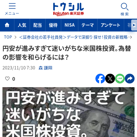
MENU
検索
人気
配当
優待
NISA
テーマ
アンケート
著者
TOP
＜証券会社の若手社員発＞データで深掘り 探せ！投資の新戦略
円安が進みすぎて迷いがちな米国株投資。為替
の影響を和らげるには？
2023/11/10 7:30
森 謙翔
0