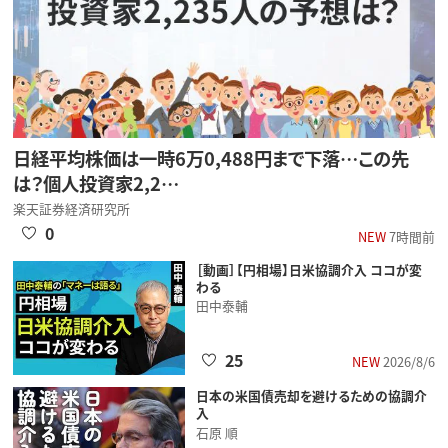
日経平均株価は一時6万0,488円まで下落…この先
は？個人投資家2,2…
楽天証券経済研究所
0
NEW
7時間前
［動画］【円相場】日米協調介入 ココが変
わる
田中泰輔
25
NEW
2026/8/6
日本の米国債売却を避けるための協調介
入
石原 順