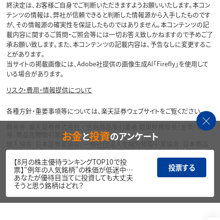
終決定は、お客様ご自身でご判断いただきますようお願いいたします。本コン
テンツの情報は、弊社が信頼できると判断した情報源から入手したものです
が、その情報源の確実性を保証したものではありません。本コンテンツの記
載内容に関するご質問・ご照会等には一切お答え致しかねますので予めご了
承お願い致します。また、本コンテンツの記載内容は、予告なしに変更するこ
とがあります。
当サイトの掲載画像には、Adobe社提供の画像生成AI「Firefly」を使用して
いる場合があります。
リスク・費用・情報提供について
各種方針・重要事項等については、楽天証券ウェブサイトをご覧ください。
商号等：楽天証券株式会社／金融商品取引業者 関東財務局長（金商）第195
お金
投資
と
のアンケート
号、商品先物取引業者
加入協会：日本証券業協会、一般社団法人金融先物取引業協会、日本商品
先物取引協会、一般社団法人第二種金融商品取引業協会、一般社団法人資
産運用業協会
【8月の株主優待ランキングTOP10で投
投票する
票】“例年の人気銘柄”の株価が低迷中…
Copyright©
あなたが優待目当てに投資しても大丈夫
1999-2026 Rakuten Securities, Inc. All
そうと思う銘柄はどれ？
Rights Reserved.