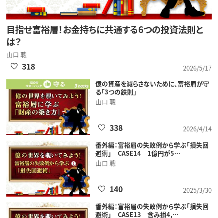
目指せ富裕層！お金持ちに共通する6つの投資法則と
は？
山口 聰
318
2026/5/17
億の資産を減らさないために、富裕層が守
る「3つの鉄則」
山口 聰
338
2026/4/14
番外編：富裕層の失敗例から学ぶ「損失回
避術」 CASE14 1億円が5…
山口 聰
140
2025/3/30
番外編：富裕層の失敗例から学ぶ「損失回
避術」 CASE13 含み損4,…