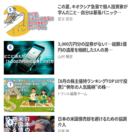
この夏、キオクシア急落で個人投資家が
5
学んだこと…自分は暴落パニック…
足立 武志
3,000万円分の証券がない！…総額1億
6
円の遺産を相続した3人の男…
山村 暢彦
【8月の株主優待ランキングTOP10で投
7
票】“例年の人気銘柄”の株…
トウシル編集チーム
日本の米国債売却を避けるための協調
8
介入
石原 順