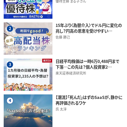
優待主婦 まる子さん
15年ぶり〈為替介入〉でドル円に変化の
2
兆し？円高の恩恵を受けやすい…
佐藤 勝己
日経平均株価は一時6万0,488円まで
3
下落…この先は？個人投資家2…
楽天証券経済研究所
【潮流】「死んだ」はずのSaaSが、静かに
4
再評価されるワケ
呉 太淳