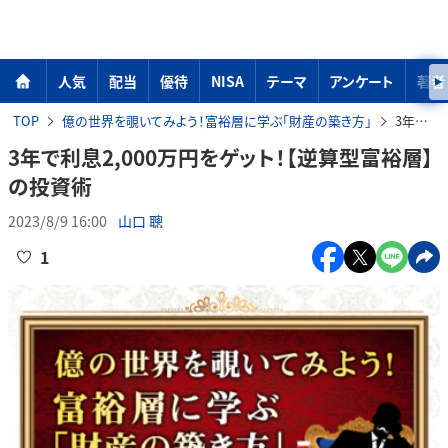
人気
配当
優待
NISA
テーマ
アンケート
著者
TOP
億の世界を覗いてみよう！富裕層に学ぶ「財産の築き方」
3年で利息2,000万円をゲット！【逆算型富裕層】の投資術
3年で利息2,000万円をゲット！【逆算型富裕層】
の投資術
2023/8/9 16:00
山口 聰
1