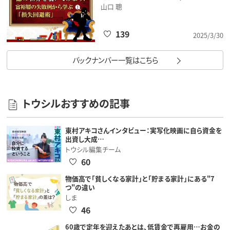
山口 聰
139
2025/3/30
バックナンバー一覧はこちら
トウシルおすすめの記事
東村アキコさんインタビュー：実写化映画に自ら資金を
出資し大成…
トウシル編集チーム
60
物価高で「貧しくなる家計」と「貯まる家計」にある"7
つ"の違い
しま
46
60歳で定年を迎えたあとは、低賃金で再雇用…お金の