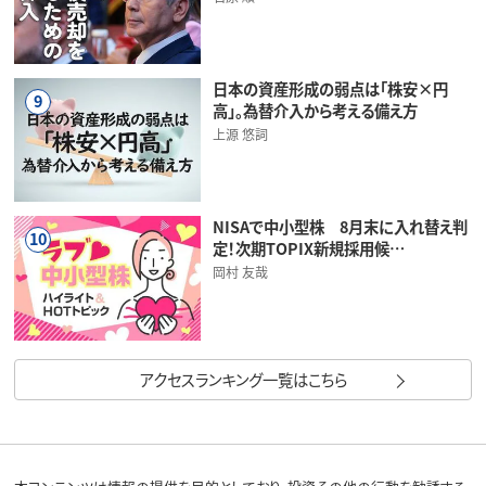
日本の資産形成の弱点は「株安×円
9
高」。為替介入から考える備え方
上源 悠詞
NISAで中小型株 8月末に入れ替え判
10
定！次期TOPIX新規採用候…
岡村 友哉
アクセスランキング一覧はこちら