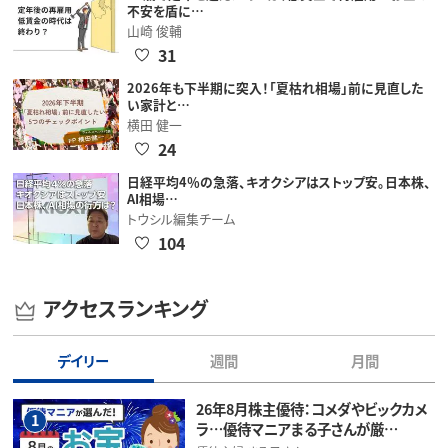
不安を盾に…
山崎 俊輔
31
2026年も下半期に突入！「夏枯れ相場」前に見直した
い家計と…
横田 健一
24
日経平均4％の急落、キオクシアはストップ安。日本株、
AI相場…
トウシル編集チーム
104
アクセスランキング
デイリー
週間
月間
26年8月株主優待：コメダやビックカメ
1
ラ…優待マニアまる子さんが厳…