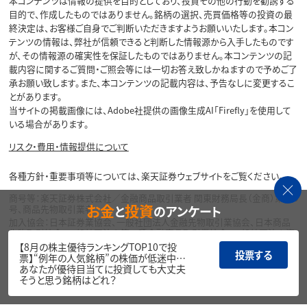
本コンテンツは情報の提供を目的としており、投資その他の行動を勧誘する
目的で、作成したものではありません。銘柄の選択、売買価格等の投資の最
終決定は、お客様ご自身でご判断いただきますようお願いいたします。本コン
テンツの情報は、弊社が信頼できると判断した情報源から入手したものです
が、その情報源の確実性を保証したものではありません。本コンテンツの記
載内容に関するご質問・ご照会等には一切お答え致しかねますので予めご了
承お願い致します。また、本コンテンツの記載内容は、予告なしに変更するこ
とがあります。
当サイトの掲載画像には、Adobe社提供の画像生成AI「Firefly」を使用して
いる場合があります。
リスク・費用・情報提供について
各種方針・重要事項等については、楽天証券ウェブサイトをご覧ください。
商号等：楽天証券株式会社／金融商品取引業者 関東財務局長（金商）第195
お金
投資
と
のアンケート
号、商品先物取引業者
加入協会：日本証券業協会、一般社団法人金融先物取引業協会、日本商品
先物取引協会、一般社団法人第二種金融商品取引業協会、一般社団法人資
産運用業協会
【8月の株主優待ランキングTOP10で投
投票する
票】“例年の人気銘柄”の株価が低迷中…
Copyright©
あなたが優待目当てに投資しても大丈夫
1999-2026 Rakuten Securities, Inc. All
そうと思う銘柄はどれ？
Rights Reserved.