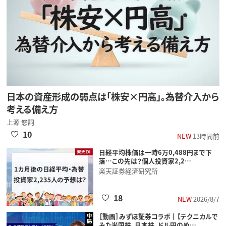
日本の資産形成の弱点は「株安×円高」。為替介入から
考える備え方
上源 悠詞
10
NEW
13時間前
日経平均株価は一時6万0,488円まで下
落…この先は？個人投資家2,2…
楽天証券経済研究所
18
NEW
2026/8/7
［動画］みずほ証券コラボ┃【テクニカルで
みた米国株、日本株、ドル円のめ…