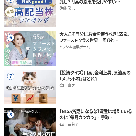
兆し？円高の恩恵を受けやすい…
佐藤 勝己
大人こそ自分にお金を使うべき！55歳、
6
ファーストクラス世界一周ひと…
トウシル編集チーム
【投資クイズ】円高、金利上昇、原油高の
7
「メリット株」はどれ？
窪田 真之
【NISA貧乏になるな】資産は増えている
8
のに「毎月カツカツ」…手取…
石川 亜希子