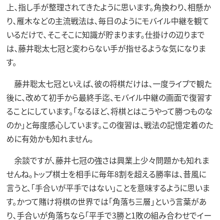
上、指し手が整理されてきたように思います。角換わり、相懸か
り、雁木などの主流戦法は、毎日のようにモバイル中継を観て
いるだけで、そこそこに知識が貯まります。仕掛けの辺りまで
は、藤井聡太七冠と変わらない手が指せるような気になりま
す。
藤井聡太七冠といえば、彼の将棋だけは、一度ライブで観た
後に、改めて初手から最終手迄、モバイル中継の画面で復習す
ることにしています。「なるほど、将棋とはこうやって勝つものな
のか」と毎度感心しています。この復習は、戦法の記憶定着のた
めに有効かも知れません。
余談ですが、藤井七冠の強さは興業上少々問題かも知れま
せんね。トップ棋士を相手に毎年8割を超える勝率は、昔風に
言うと、「手合いが平手ではない」ことを意味するように思いま
す。かつて賭け将棋の世界では「角落ち三層」という言葉があ
り、手合いが角落ちなら「平手で3勝と1敗の組み合わせでイー