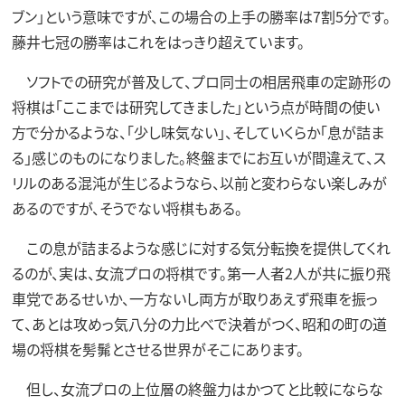
ブン」という意味ですが、この場合の上手の勝率は7割5分です。
藤井七冠の勝率はこれをはっきり超えています。
ソフトでの研究が普及して、プロ同士の相居飛車の定跡形の
将棋は「ここまでは研究してきました」という点が時間の使い
方で分かるような、「少し味気ない」、そしていくらか「息が詰ま
る」感じのものになりました。終盤までにお互いが間違えて、ス
リルのある混沌が生じるようなら、以前と変わらない楽しみが
あるのですが、そうでない将棋もある。
この息が詰まるような感じに対する気分転換を提供してくれ
るのが、実は、女流プロの将棋です。第一人者2人が共に振り飛
車党であるせいか、一方ないし両方が取りあえず飛車を振っ
て、あとは攻めっ気八分の力比べで決着がつく、昭和の町の道
場の将棋を髣髴とさせる世界がそこにあります。
但し、女流プロの上位層の終盤力はかつてと比較にならな