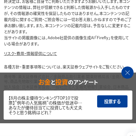
終決定は、お客様ご自身でご判断いただきますようお願いいたします。本コン
テンツの情報は、弊社が信頼できると判断した情報源から入手したものです
が、その情報源の確実性を保証したものではありません。本コンテンツの記
載内容に関するご質問・ご照会等には一切お答え致しかねますので予めご了
承お願い致します。また、本コンテンツの記載内容は、予告なしに変更するこ
とがあります。
当サイトの掲載画像には、Adobe社提供の画像生成AI「Firefly」を使用して
いる場合があります。
リスク・費用・情報提供について
各種方針・重要事項等については、楽天証券ウェブサイトをご覧ください。
商号等：楽天証券株式会社／金融商品取引業者 関東財務局長（金商）第195
お金
投資
と
のアンケート
号、商品先物取引業者
加入協会：日本証券業協会、一般社団法人金融先物取引業協会、日本商品
先物取引協会、一般社団法人第二種金融商品取引業協会、一般社団法人資
産運用業協会
【8月の株主優待ランキングTOP10で投
投票する
票】“例年の人気銘柄”の株価が低迷中…
Copyright©
あなたが優待目当てに投資しても大丈夫
1999-2026 Rakuten Securities, Inc. All
そうと思う銘柄はどれ？
Rights Reserved.