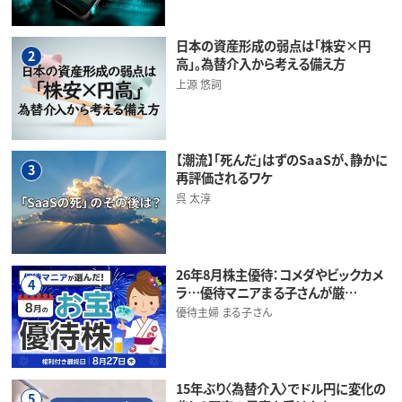
日本の資産形成の弱点は「株安×円
2
高」。為替介入から考える備え方
上源 悠詞
【潮流】「死んだ」はずのSaaSが、静かに
3
再評価されるワケ
呉 太淳
26年8月株主優待：コメダやビックカメ
4
ラ…優待マニアまる子さんが厳…
優待主婦 まる子さん
15年ぶり〈為替介入〉でドル円に変化の
5