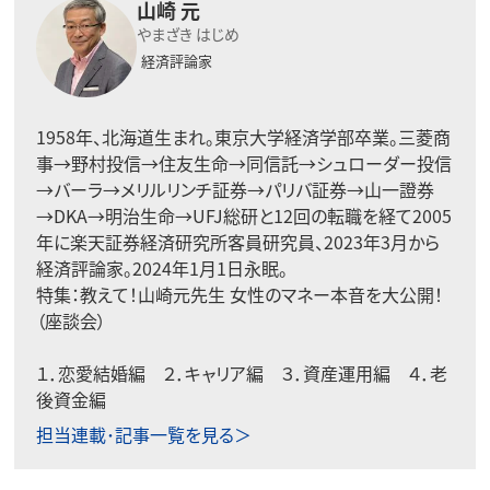
山崎 元
やまざき はじめ
経済評論家
1958年、北海道生まれ。東京大学経済学部卒業。三菱商
事→野村投信→住友生命→同信託→シュローダー投信
→バーラ→メリルリンチ証券→パリバ証券→山一證券
→DKA→明治生命→UFJ総研と12回の転職を経て2005
年に楽天証券経済研究所客員研究員、2023年3月から
経済評論家。2024年1月1日永眠。
特集：
教えて！山崎元先生 女性のマネー本音を大公開！
（座談会）
１．
恋愛結婚編
２．
キャリア編
３．
資産運用編
４．
老
後資金編
担当連載･記事一覧を見る＞