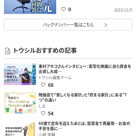
0
2023/12/5
バックナンバー一覧はこちら
トウシルおすすめの記事
東村アキコさんインタビュー：実写化映画に自ら資金を
出資し大成…
トウシル編集チーム
68
物価高で「貧しくなる家計」と「貯まる家計」にある"7
つ"の違い
しま
54
60歳で定年を迎えたあとは、低賃金で再雇用…お金の
不安を盾に…
山崎 俊輔