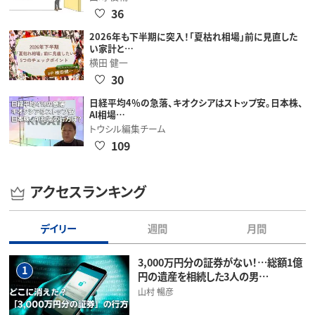
36
2026年も下半期に突入！「夏枯れ相場」前に見直した
い家計と…
横田 健一
30
日経平均4％の急落、キオクシアはストップ安。日本株、
AI相場…
トウシル編集チーム
109
アクセスランキング
デイリー
週間
月間
3,000万円分の証券がない！…総額1億
1
円の遺産を相続した3人の男…
山村 暢彦