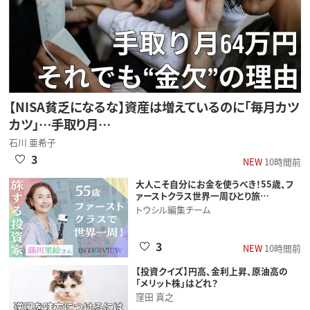
【NISA貧乏になるな】資産は増えているのに「毎月カツ
カツ」…手取り月…
石川 亜希子
3
NEW
10時間前
大人こそ自分にお金を使うべき！55歳、フ
ァーストクラス世界一周ひとり旅…
トウシル編集チーム
3
NEW
10時間前
【投資クイズ】円高、金利上昇、原油高の
「メリット株」はどれ？
窪田 真之