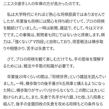
ニエスタ選手1人の年俸の方が高かったのです。
私は大学時代にそれほど熱心な将棋部員ではありませんで
したが、卒業後も将棋には関心を持ち続けていて、プロの将棋
を観続けていました。一時は新聞、雑誌で、そして、今はスマホ
でです。この事情は、質問者も同じではないかと拝察します。棋
力は、「強くないアマ四段」と自称しており、得意戦法は横歩取
りや相懸かり、苦手は矢倉です。
さて、プロの将棋を観て楽しむだけでも、手の意味を理解す
るためには、戦法や手筋の知識が必要です。
卒業後20年くらいの間は、『将棋世界』という雑誌を読んでい
ました。一時、横歩取りの後手番が8五飛車と構えるようになっ
た時に、横歩取りがサッパリ分からなくなり、この際には大いに
助けられました。また、矢倉で先手が4六銀、3七桂、3八飛車と
組んで、後手の金銀四枚の矢倉を攻める将棋もどの条件なら