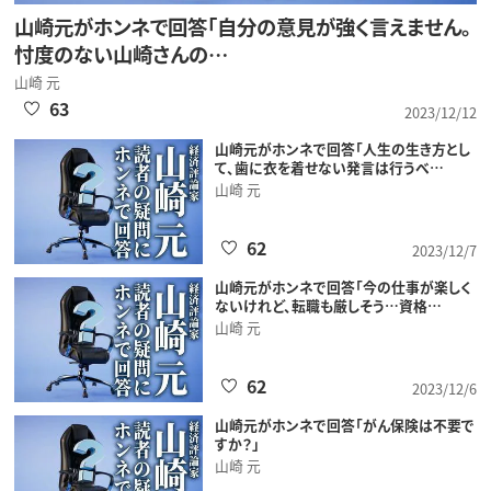
山崎元がホンネで回答「自分の意見が強く言えません。
忖度のない山崎さんの…
山崎 元
63
2023/12/12
山崎元がホンネで回答「人生の生き方とし
て、歯に衣を着せない発言は行うべ…
山崎 元
62
2023/12/7
山崎元がホンネで回答「今の仕事が楽しく
ないけれど、転職も厳しそう…資格…
山崎 元
62
2023/12/6
山崎元がホンネで回答「がん保険は不要で
すか？」
山崎 元