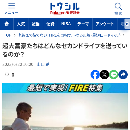
MENU
検索
人気
配当
優待
NISA
テーマ
アンケート
著者
TOP
老後まで待てない！FIREを目指す、トウシル版・最短ロードマップ
超大富豪たちはどんなセカンドライフを送ってい
るのか？
2023/6/20 16:00
山口 聰
0