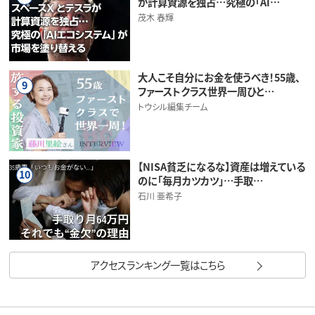
が計算資源を独占…究極の「AI…
茂木 春輝
大人こそ自分にお金を使うべき！55歳、
9
ファーストクラス世界一周ひと…
トウシル編集チーム
【NISA貧乏になるな】資産は増えている
10
のに「毎月カツカツ」…手取…
石川 亜希子
アクセスランキング一覧はこちら