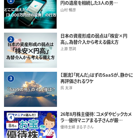
円の遺産を相続した3人の男…
山村 暢彦
日本の資産形成の弱点は「株安×円
2
高」。為替介入から考える備え方
上源 悠詞
【潮流】「死んだ」はずのSaaSが、静かに
3
再評価されるワケ
呉 太淳
26年8月株主優待：コメダやビックカメ
4
ラ…優待マニアまる子さんが厳…
優待主婦 まる子さん