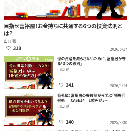
目指せ富裕層！お金持ちに共通する6つの投資法則と
は？
山口 聰
318
2026/5/17
億の資産を減らさないために、富裕層が守
る「3つの鉄則」
山口 聰
341
2026/4/14
番外編：富裕層の失敗例から学ぶ「損失回
避術」 CASE14 1億円が5…
山口 聰
140
2025/3/30