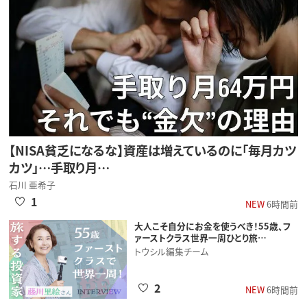
【NISA貧乏になるな】資産は増えているのに「毎月カツ
カツ」…手取り月…
石川 亜希子
1
NEW
6時間前
大人こそ自分にお金を使うべき！55歳、フ
ァーストクラス世界一周ひとり旅…
トウシル編集チーム
2
NEW
6時間前