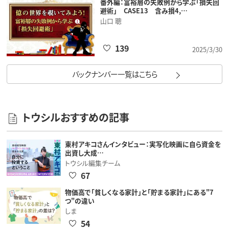
番外編：富裕層の失敗例から学ぶ「損失回
避術」 CASE13 含み損4,…
山口 聰
139
2025/3/30
バックナンバー一覧はこちら
トウシルおすすめの記事
東村アキコさんインタビュー：実写化映画に自ら資金を
出資し大成…
トウシル編集チーム
67
物価高で「貧しくなる家計」と「貯まる家計」にある"7
つ"の違い
しま
54