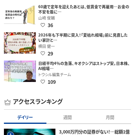
60歳で定年を迎えたあとは、低賃金で再雇用…お金の
不安を盾に…
山崎 俊輔
36
2026年も下半期に突入！「夏枯れ相場」前に見直した
い家計と…
横田 健一
29
日経平均4％の急落、キオクシアはストップ安。日本株、
AI相場…
トウシル編集チーム
109
アクセスランキング
デイリー
週間
月間
3,000万円分の証券がない！…総額1億
1