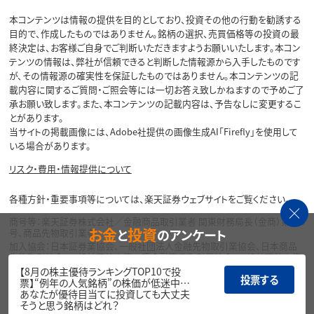
本コンテンツは情報の提供を目的としており、投資その他の行動を勧誘する
目的で、作成したものではありません。銘柄の選択、売買価格等の投資の最
終決定は、お客様ご自身でご判断いただきますようお願いいたします。本コン
テンツの情報は、弊社が信頼できると判断した情報源から入手したものです
が、その情報源の確実性を保証したものではありません。本コンテンツの記
載内容に関するご質問・ご照会等には一切お答え致しかねますので予めご了
承お願い致します。また、本コンテンツの記載内容は、予告なしに変更するこ
とがあります。
当サイトの掲載画像には、Adobe社提供の画像生成AI「Firefly」を使用して
いる場合があります。
リスク・費用・情報提供について
各種方針・重要事項等については、楽天証券ウェブサイトをご覧ください。
商号等：楽天証券株式会社／金融商品取引業者 関東財務局長（金商）第195
お金
投資
と
のアンケート
号、商品先物取引業者
加入協会：日本証券業協会、一般社団法人金融先物取引業協会、日本商品
先物取引協会、一般社団法人第二種金融商品取引業協会、一般社団法人資
産運用業協会
【8月の株主優待ランキングTOP10で投
投票する
票】“例年の人気銘柄”の株価が低迷中…
Copyright©
あなたが優待目当てに投資しても大丈夫
1999-2026 Rakuten Securities, Inc. All
そうと思う銘柄はどれ？