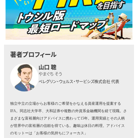
著者プロフィール
山口 聰
やまぐち そう
ペレグリン・ウェルス・サービシズ株式会社 代表
独立中立の立場からお客様のご希望をかなえる資産運用を提案する
IFA
。同志社大学卒、大和証券や複数の外資系金融機関を経て現職。さ
まざまな富裕層向けアドバイスに携わって
15
年。運用実績とその人柄
が世界中の富裕層の信頼を得ている。趣味は休日の料理。アドバイス
のモットーは「お客様の気持ちにフォーカス」