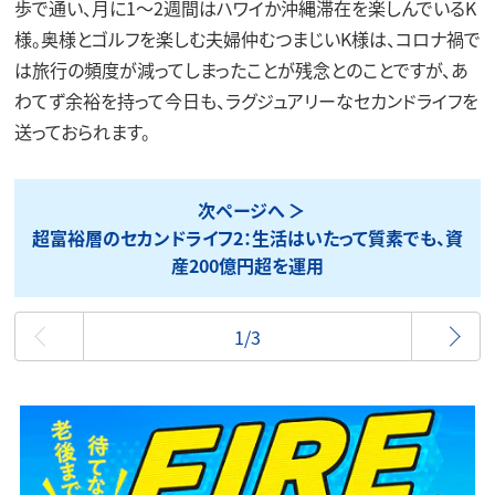
歩で通い、月に1～2週間はハワイか沖縄滞在を楽しんでいるK
様。奥様とゴルフを楽しむ夫婦仲むつまじいK様は、コロナ禍で
は旅行の頻度が減ってしまったことが残念とのことですが、あ
わてず余裕を持って今日も、ラグジュアリーなセカンドライフを
送っておられます。
次ページへ
超富裕層のセカンドライフ2：生活はいたって質素でも、資
産200億円超を運用
最初
1/3