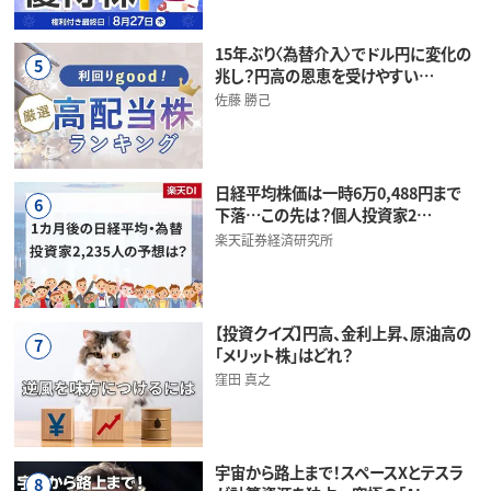
15年ぶり〈為替介入〉でドル円に変化の
5
兆し？円高の恩恵を受けやすい…
佐藤 勝己
日経平均株価は一時6万0,488円まで
6
下落…この先は？個人投資家2…
楽天証券経済研究所
【投資クイズ】円高、金利上昇、原油高の
7
「メリット株」はどれ？
窪田 真之
宇宙から路上まで！スペースXとテスラ
8