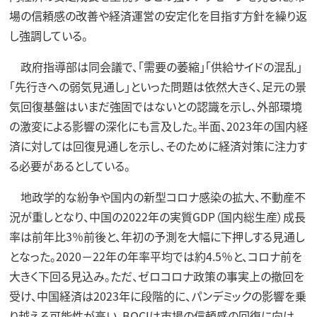
場の信頼感の改善や経済運営の安定化を目指す方針を繰り返
し強調している。
政府指導部は同会議で、「需要の萎縮」「供給サイドの混乱」
「先行きへの弱気見通し」といった問題は依然大きく、足元の景
気回復基盤はいまだ強固ではないとの認識を示し、外部環境
の激変による影響の深化にも言及した。半面、2023年の国内経
済に対しては回復見通しを示し、そのために経済対策に注力す
る必要があるとしている。
地政学的な紛争や国内の新型コロナ感染の拡大、不動産不
況が重しとなり、中国の2022年の実質GDP（国内総生産）成長
率は前年比3％前後と、年初の予測を大幅に下押しする見通し
となった。2020－22年の年率平均では約4.5％と、コロナ前を
大きく下回る見込み。ただ、ゼロコロナ政策の事実上の撤回を
受け、中国経済は2023年に段階的に、パンデミックの影響を乗
り越える可能性が高い。BOCIは市場の信頼感の回復に向け、