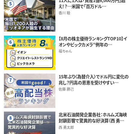
11人に1人は「資産1億6,000万円」超
5
え！？…米国で「百万ドル…
香川 睦
【8月の株主優待ランキングTOP10】イ
6
オンやビックカメラ“例年の…
福ちゃん
15年ぶり〈為替介入〉でドル円に変化の
7
兆し？円高の恩恵を受けやすい…
佐藤 勝己
北米石油開発企業各社：ホルムズ海峡
8
封鎖影響で驚異的な好決算（西 勇…
西 勇太郎