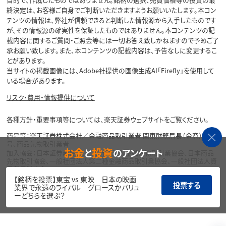
終決定は、お客様ご自身でご判断いただきますようお願いいたします。本コン
テンツの情報は、弊社が信頼できると判断した情報源から入手したものです
が、その情報源の確実性を保証したものではありません。本コンテンツの記
載内容に関するご質問・ご照会等には一切お答え致しかねますので予めご了
承お願い致します。また、本コンテンツの記載内容は、予告なしに変更するこ
とがあります。
当サイトの掲載画像には、Adobe社提供の画像生成AI「Firefly」を使用して
いる場合があります。
リスク・費用・情報提供について
各種方針・重要事項等については、楽天証券ウェブサイトをご覧ください。
商号等：楽天証券株式会社／金融商品取引業者 関東財務局長（金商）第195
号、商品先物取引業者
お金
投資
と
のアンケート
加入協会：日本証券業協会、一般社団法人金融先物取引業協会、日本商品
先物取引協会、一般社団法人第二種金融商品取引業協会、一般社団法人資
産運用業協会
【銘柄を投票】東宝 vs 東映 日本の映画
投票する
Copyright©
業界で永遠のライバル グロースかバリュ
1999-2026 Rakuten Securities, Inc. All
ーどちらを選ぶ？
Rights Reserved.