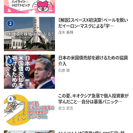
【解説】スペースX初決算！ベールを脱い
2
だイーロン・マスクによる「宇…
茂木 春輝
日本の米国債売却を避けるための協調
3
介入
石原 順
この夏、キオクシア急落で個人投資家が
4
学んだこと…自分は暴落パニック…
足立 武志