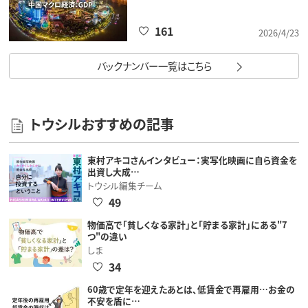
161
2026/4/23
バックナンバー一覧はこちら
トウシルおすすめの記事
東村アキコさんインタビュー：実写化映画に自ら資金を
出資し大成…
トウシル編集チーム
49
物価高で「貧しくなる家計」と「貯まる家計」にある"7
つ"の違い
しま
34
60歳で定年を迎えたあとは、低賃金で再雇用…お金の
不安を盾に…