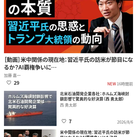
［動画］米中関係の現在地：習近平氏の訪米が節目にな
るか？AI覇権争いに…
加藤 嘉一
29
NEW
16時間前
北米石油開発企業各社：ホルムズ海峡封
鎖影響で驚異的な好決算（西 勇太郎）
西 勇太郎
7
2026/8/6
米中関係の現在地：習近平氏の訪米が節