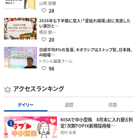
山崎 俊輔
28
2026年も下半期に突入！「夏枯れ相場」前に見直した
い家計と…
横田 健一
20
日経平均4％の急落、キオクシアはストップ安。日本株、
AI相場…
トウシル編集チーム
98
アクセスランキング
デイリー
週間
月間
NISAで中小型株 8月末に入れ替え判
1
定！次期TOPIX新規採用候…
岡村 友哉