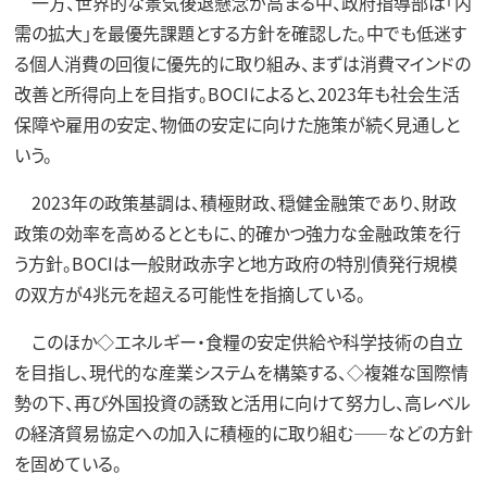
一方、世界的な景気後退懸念が高まる中、政府指導部は「内
需の拡大」を最優先課題とする方針を確認した。中でも低迷す
る個人消費の回復に優先的に取り組み、まずは消費マインドの
改善と所得向上を目指す。BOCIによると、2023年も社会生活
保障や雇用の安定、物価の安定に向けた施策が続く見通しと
いう。
2023年の政策基調は、積極財政、穏健金融策であり、財政
政策の効率を高めるとともに、的確かつ強力な金融政策を行
う方針。BOCIは一般財政赤字と地方政府の特別債発行規模
の双方が4兆元を超える可能性を指摘している。
このほか◇エネルギー・食糧の安定供給や科学技術の自立
を目指し、現代的な産業システムを構築する、◇複雑な国際情
勢の下、再び外国投資の誘致と活用に向けて努力し、高レベル
の経済貿易協定への加入に積極的に取り組む――などの方針
を固めている。