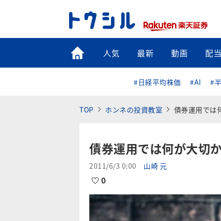
トップ
人気
最新
動画
配
#日経平均株価
#AI
#
TOP
ホンネの投資教室
債券運用では
債券運用では何が大切
2011/6/3 0:00
山崎 元
0