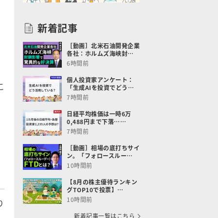
は
新着記事
［動画］北米石油開発企業
各社：ホルムズ海峡封…
6時間前
個人投資家アンケート：
こ
「生成AIを投資でどう…
。
7時間前
日経平均株価は一時6万
0,488円まで下落……
を
7時間前
［動画］相場の底打ちサイ
ン。「フォロースルー…
10時間前
【8月の株主優待ランキン
グTOP10で投票】…
10時間前
り
新着記事一覧はこちら