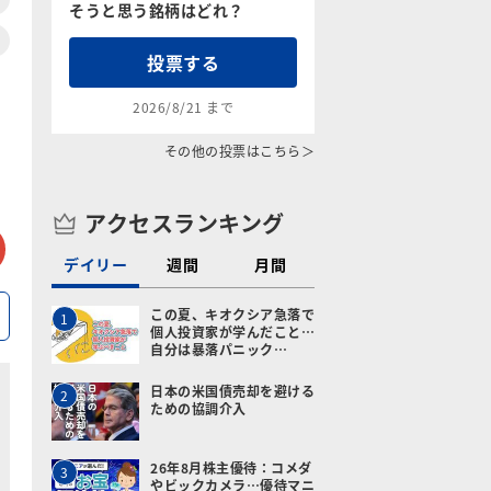
そうと思う銘柄はどれ？
投票する
2026/8/21 まで
その他の投票はこちら＞
アクセスランキング
tter
メールで送る
デイリー
週間
月間
この夏、キオクシア急落で
1
個人投資家が学んだこと…
自分は暴落パニック…
日本の米国債売却を避ける
2
ための協調介入
26年8月株主優待：コメダ
3
やビックカメラ…優待マニ