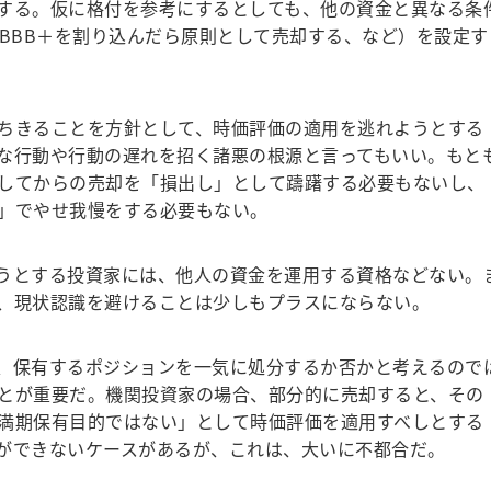
する。仮に格付を参考にするとしても、他の資金と異なる条
、BBB＋を割り込んだら原則として売却する、など）を設定す
ちきることを方針として、時価評価の適用を逃れようとする
な行動や行動の遅れを招く諸悪の根源と言ってもいい。もと
してからの売却を「損出し」として躊躇する必要もないし、
」でやせ我慢をする必要もない。
うとする投資家には、他人の資金を運用する資格などない。
、現状認識を避けることは少しもプラスにならない。
、保有するポジションを一気に処分するか否かと考えるので
とが重要だ。機関投資家の場合、部分的に売却すると、その
満期保有目的ではない」として時価評価を適用すべしとする
ができないケースがあるが、これは、大いに不都合だ。