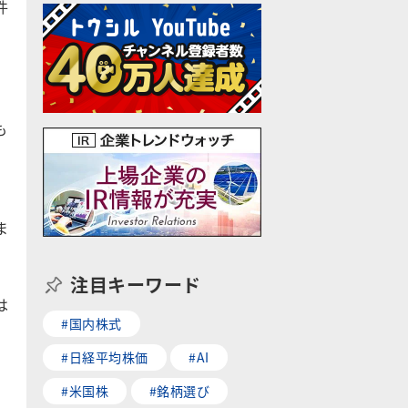
件
も
ま
注目キーワード
は
#国内株式
#日経平均株価
#AI
#米国株
#銘柄選び