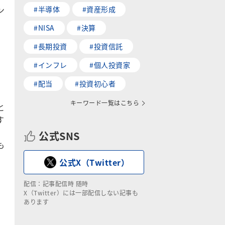
ン
#半導体
#資産形成
#NISA
#決算
#長期投資
#投資信託
#インフレ
#個人投資家
#配当
#投資初心者
キーワード一覧はこちら
と
す
公式SNS
も
公式X（Twitter）
配信：記事配信時 随時
X（Twitter）には一部配信しない記事も
あります