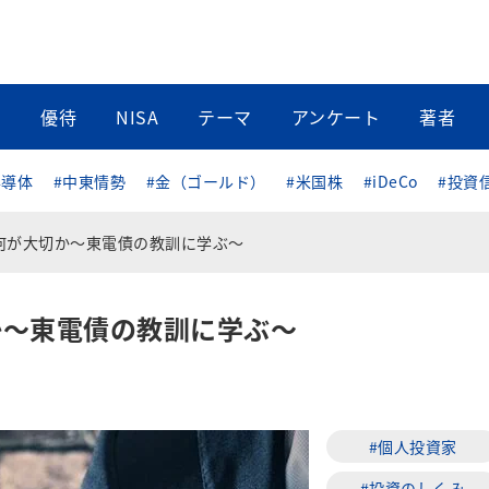
当
優待
NISA
テーマ
アンケート
著者
半導体
#中東情勢
#金（ゴールド）
#米国株
#iDeCo
#投資
何が大切か～東電債の教訓に学ぶ～
か～東電債の教訓に学ぶ～
#個人投資家
#投資のしくみ