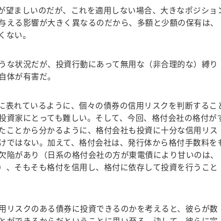
が望ましいのだが、これを適用しない場合、大きなポジショ
与える影響が大きく異なるのだから、多額と少額の保有は、
くない。
うな状況だが、投資行動にあって無用な（非合理的な）縛り
自体が有害だ。
に表れているように、個々の債券の信用リスクを判断するこ
投資家にとっても難しい。そして、今回、格付会社の格付が
たことから分かるように、格付会社も投資に十分な信用リス
けではない。加えて、格付会社は、発行体から格付手数料を
欠陥があり（日系の格付会社の方が東電債により甘いのは、
）、そもそも格付を信用し、格付に依存して投資を行うこと
用リスクのある債券に投資できるのかを考えると、彼らが数
とができるからだということに思い至る。決して、彼らに完