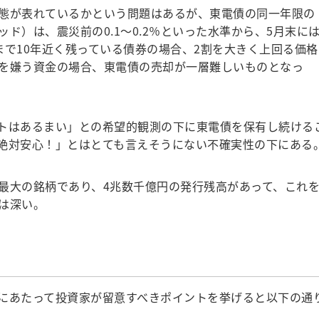
態が表れているかという問題はあるが、東電債の同一年限の
ド）は、震災前の0.1～0.2％といった水準から、5月末に
まで10年近く残っている債券の場合、2割を大きく上回る価格
を嫌う資金の場合、東電債の売却が一層難しいものとなっ
トはあるまい」との希望的観測の下に東電債を保有し続ける
絶対安心！」とはとても言えそうにない不確実性の下にある
最大の銘柄であり、4兆数千億円の発行残高があって、これ
は深い。
にあたって投資家が留意すべきポイントを挙げると以下の通