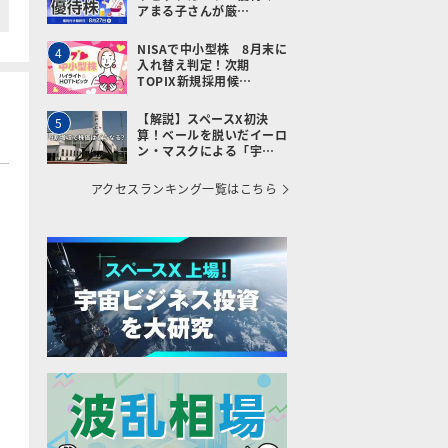
アまる子さんが厳…
NISAで中小型株 8月末に
4
入れ替え判定！次期
TOPIX新規採用候…
【解説】スペースX初決
5
算！ベールを脱いだイーロ
ン・マスクによる「宇…
アクセスランキング一覧はこちら