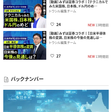
［動画］みずほ証券コラボ┃【テクニカルで
みた米国株、日本株、ドル円のめ…
トウシル編集チーム
24
NEW
13時間前
［動画］みずほ証券コラボ┃【日米半導体
株の変調、日米株の今後の見通しは…
トウシル編集チーム
27
NEW
13時間前
バックナンバー