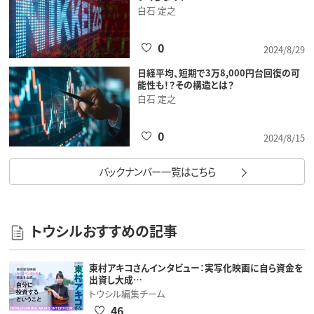
白石 定之
0
2024/8/29
日経平均、短期で3万8,000円台回復の可
能性も！？その構造とは？
白石 定之
0
2024/8/15
バックナンバー一覧はこちら
トウシルおすすめの記事
東村アキコさんインタビュー：実写化映画に自ら資金を
出資し大成…
トウシル編集チーム
46