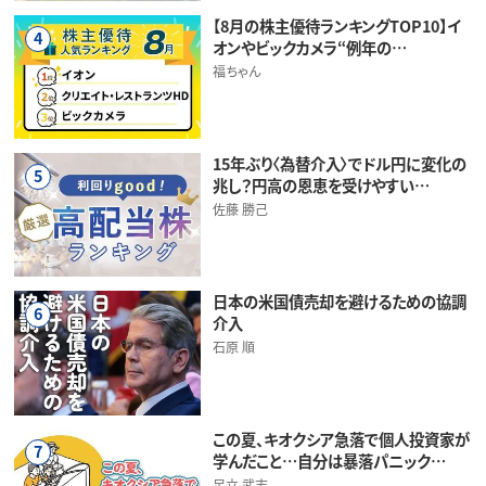
【8月の株主優待ランキングTOP10】イ
4
オンやビックカメラ“例年の…
福ちゃん
15年ぶり〈為替介入〉でドル円に変化の
5
兆し？円高の恩恵を受けやすい…
佐藤 勝己
日本の米国債売却を避けるための協調
6
介入
石原 順
この夏、キオクシア急落で個人投資家が
7
学んだこと…自分は暴落パニック…
足立 武志