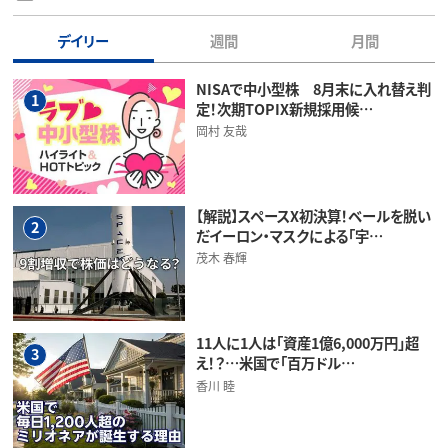
デイリー
週間
月間
NISAで中小型株 8月末に入れ替え判
1
定！次期TOPIX新規採用候…
岡村 友哉
【解説】スペースX初決算！ベールを脱い
2
だイーロン・マスクによる「宇…
茂木 春輝
11人に1人は「資産1億6,000万円」超
3
え！？…米国で「百万ドル…
香川 睦