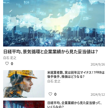
日経平均、景気循環と企業業績から見た妥当値は？
白石 定之
0
2024/9/26
米就業者数、実は前年比マイナス！？FRBは
後手後手、株価はどうなる？
白石 定之
0
2024/9/12
日経平均、企業業績から見た妥当値って、
いくらなの？