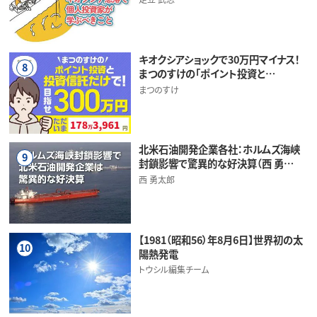
キオクシアショックで30万円マイナス！
8
まつのすけの「ポイント投資と…
まつのすけ
北米石油開発企業各社：ホルムズ海峡
9
封鎖影響で驚異的な好決算（西 勇…
西 勇太郎
【1981（昭和56）年8月6日】世界初の太
10
陽熱発電
トウシル編集チーム