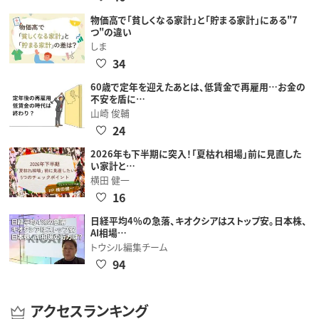
物価高で「貧しくなる家計」と「貯まる家計」にある"7
つ"の違い
しま
34
60歳で定年を迎えたあとは、低賃金で再雇用…お金の
不安を盾に…
山崎 俊輔
24
2026年も下半期に突入！「夏枯れ相場」前に見直した
い家計と…
横田 健一
16
日経平均4％の急落、キオクシアはストップ安。日本株、
AI相場…
トウシル編集チーム
94
アクセスランキング