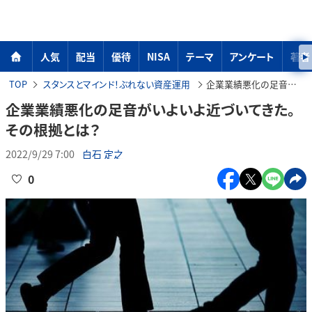
人気
配当
優待
NISA
テーマ
アンケート
著者
TOP
スタンスとマインド！ぶれない資産運用
企業業績悪化の足音がいよいよ近づいてきた。その根拠とは？
企業業績悪化の足音がいよいよ近づいてきた。
その根拠とは？
2022/9/29 7:00
白石 定之
0