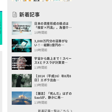
新着記事
日本の資産形成の弱点は
「株安×円高」。為替介…
10時間前
3,000万円分の証券がな
い！…総額1億円の…
10時間前
宇宙から路上まで！スペー
スXとテスラが計算資…
13時間前
【2014（平成26）年8月8
日】エボラ出血…
13時間前
【潮流】「死んだ」はずの
SaaSが、静かに再…
13時間前
新着記事一覧はこちら