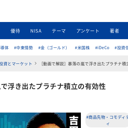
当
優待
NISA
テーマ
アンケート
著者
半導体
#中東情勢
#金（ゴールド）
#米国株
#iDeCo
#投資
投資とマーケット
［動画で解説］暴落の嵐で浮き出たプラチナ積立の有効
嵐で浮き出たプラチナ積立の有効性
#商品先物・コモディ
ィ