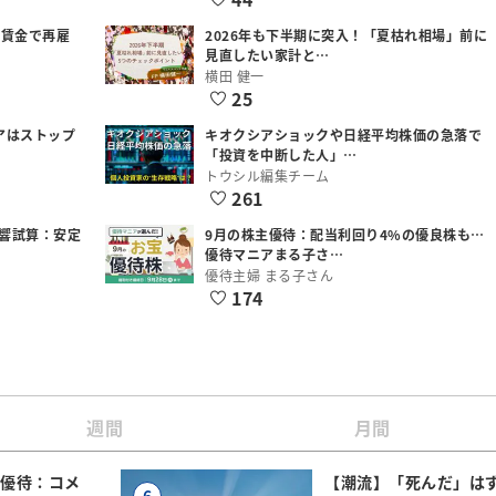
低賃金で再雇
2026年も下半期に突入！「夏枯れ相場」前に
見直したい家計と…
横田 健一
25
アはストップ
キオクシアショックや日経平均株価の急落で
「投資を中断した人」…
トウシル編集チーム
261
響試算：安定
9月の株主優待：配当利回り4%の優良株も…
優待マニアまる子さ…
優待主婦 まる子さん
174
週間
月間
主優待：コメ
【潮流】「死んだ」は