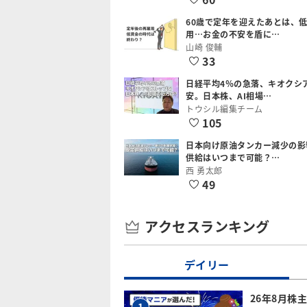
60歳で定年を迎えたあとは、
用…お金の不安を盾に…
山崎 俊輔
33
日経平均4％の急落、キオクシ
安。日本株、AI相場…
トウシル編集チーム
105
日本向け原油タンカー減少の影
供給はいつまで可能？…
西 勇太郎
49
アクセスランキング
デイリー
26年8月株