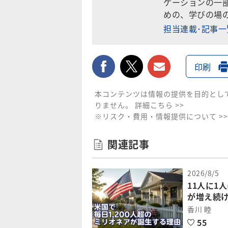
ケーションの一
めの、学びの場
担当連載･記事
facebook
twitter
メールで送
印刷
本コンテンツは情報の提供を目的とし
りません。
詳細こちら >>
※リスク・費用・情報提供について >>
関連記事
2026/8/5
11人に1
が増え続
香川 睦
55