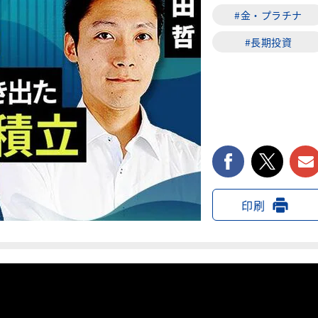
#金・プラチナ
#長期投資
facebook
twi
印刷