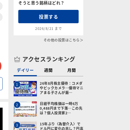
そうと思う銘柄はどれ？
投票する
2026/8/21 まで
その他の投票はこちら＞
アクセスランキング
tter
メールで送る
デイリー
週間
月間
26年8月株主優待：コメダ
1
やビックカメラ…優待マニ
アまる子さんが厳…
日経平均株価は一時6万
2
0,488円まで下落…この先
は？個人投資家2…
15年ぶり〈為替介入〉で
3
ドル円に変化の兆し？円高