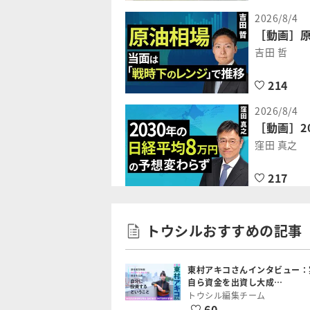
2026/8/4
［動画］
吉田 哲
214
2026/8/4
［動画］2
窪田 真之
217
トウシルおすすめの記事
東村アキコさんインタビュー：
自ら資金を出資し大成…
トウシル編集チーム
60