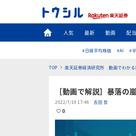
トップ
人気
最新
動画
配
#日経平均株価
#AI
#
TOP
楽天証券経済研究所 動画でわかる
［動画で解説］暴落の
2022/7/19 17:46
吉田 哲
0