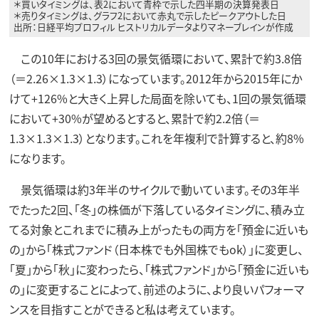
＊買いタイミングは、表2において青枠で示した四半期の決算発表日
＊売りタイミングは、グラフ2において赤丸で示したピークアウトした日
出所：日経平均プロフィル ヒストリカルデータよりマネーブレインが作成
この10年における3回の景気循環において、累計で約3.8倍
（＝2.26×1.3×1.3）になっています。2012年から2015年にか
けて+126%と大きく上昇した局面を除いても、1回の景気循環
において+30%が望めるとすると、累計で約2.2倍（＝
1.3×1.3×1.3）となります。これを年複利で計算すると、約8%
になります。
景気循環は約3年半のサイクルで動いています。その3年半
でたった2回、「冬」の株価が下落しているタイミングに、積み立
てる対象とこれまでに積み上がったもの両方を「預金に近いも
の」から「株式ファンド（日本株でも外国株でもok）」に変更し、
「夏」から「秋」に変わったら、「株式ファンド」から「預金に近いも
の」に変更することによって、前述のように、より良いパフォーマ
ンスを目指すことができると私は考えています。