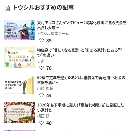
トウシルおすすめの記事
東村アキコさんインタビュー：実写化映画に自ら資金を
出資し大成…
トウシル編集チーム
89
物価高で「貧しくなる家計」と「貯まる家計」にある"7
つ"の違い
しま
76
60歳で定年を迎えたあとは、低賃金で再雇用…お金の
不安を盾に…
山崎 俊輔
44
2026年も下半期に突入！「夏枯れ相場」前に見直した
い家計と…
横田 健一
40