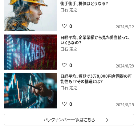
後手後手、株価はどうなる？
白石 定之
0
2024/9/12
日経平均、企業業績から見た妥当値って、
いくらなの？
白石 定之
0
2024/8/29
日経平均、短期で3万8,000円台回復の可
能性も！？その構造とは？
白石 定之
0
2024/8/15
バックナンバー一覧はこちら