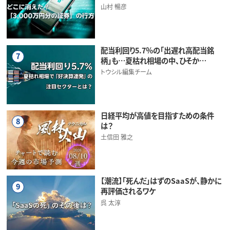
山村 暢彦
配当利回り5.7％の「出遅れ高配当銘
7
柄」も…夏枯れ相場の中、ひそか…
トウシル編集チーム
日経平均が高値を目指すための条件
8
は？
土信田 雅之
【潮流】「死んだ」はずのSaaSが、静かに
9
再評価されるワケ
呉 太淳