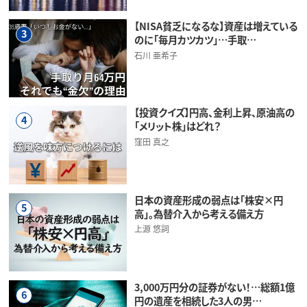
【NISA貧乏になるな】資産は増えている
3
のに「毎月カツカツ」…手取…
石川 亜希子
【投資クイズ】円高、金利上昇、原油高の
4
「メリット株」はどれ？
窪田 真之
日本の資産形成の弱点は「株安×円
5
高」。為替介入から考える備え方
上源 悠詞
3,000万円分の証券がない！…総額1億
6
円の遺産を相続した3人の男…