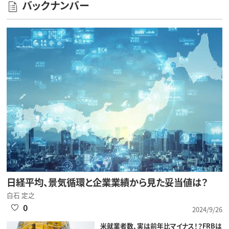
バックナンバー
日経平均、景気循環と企業業績から見た妥当値は？
白石 定之
0
2024/9/26
米就業者数、実は前年比マイナス！？FRBは