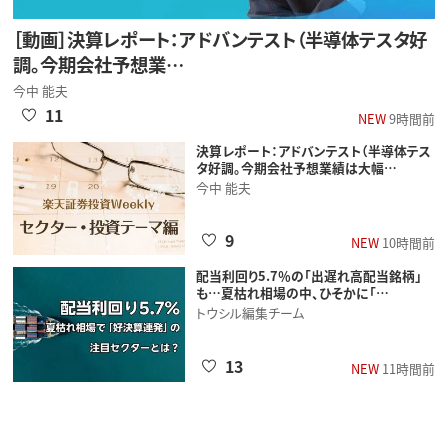
［動画］決算レポート：アドバンテスト（半導体テスタ好
調。今期会社予想業…
今中 能夫
11
NEW
9時間前
決算レポート：アドバンテスト（半導体テス
タ好調。今期会社予想業績は大幅…
今中 能夫
9
NEW
10時間前
配当利回り5.7％の「出遅れ高配当銘柄」
も…夏枯れ相場の中、ひそかに「…
トウシル編集チーム
13
NEW
11時間前