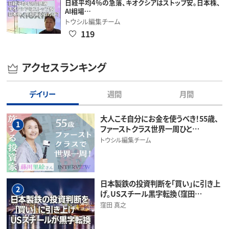
日経平均4％の急落、キオクシアはストップ安。日本株、
AI相場…
トウシル編集チーム
119
アクセスランキング
デイリー
週間
月間
大人こそ自分にお金を使うべき！55歳、
1
ファーストクラス世界一周ひと…
トウシル編集チーム
日本製鉄の投資判断を「買い」に引き上
2
げ。USスチール黒字転換（窪田…
窪田 真之