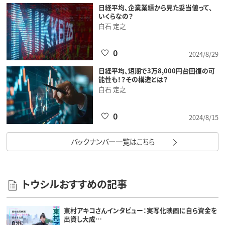
日経平均、企業業績から見た妥当値って、
いくらなの？
白石 定之
0
2024/8/29
日経平均、短期で3万8,000円台回復の可
能性も！？その構造とは？
白石 定之
0
2024/8/15
バックナンバー一覧はこちら
トウシルおすすめの記事
東村アキコさんインタビュー：実写化映画に自ら資金を
出資し大成…