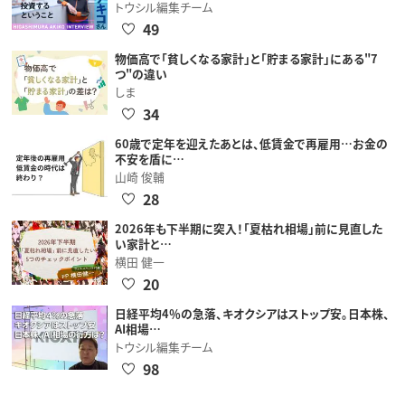
トウシル編集チーム
49
物価高で「貧しくなる家計」と「貯まる家計」にある"7
つ"の違い
しま
34
60歳で定年を迎えたあとは、低賃金で再雇用…お金の
不安を盾に…
山崎 俊輔
28
2026年も下半期に突入！「夏枯れ相場」前に見直した
い家計と…
横田 健一
20
日経平均4％の急落、キオクシアはストップ安。日本株、
AI相場…
トウシル編集チーム
98