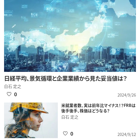
日経平均、景気循環と企業業績から見た妥当値は？
白石 定之
0
2024/9/26
米就業者数、実は前年比マイナス！？FRBは
後手後手、株価はどうなる？
白石 定之
0
2024/9/12