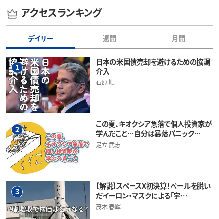
アクセスランキング
デイリー
週間
月間
日本の米国債売却を避けるための協調
1
介入
石原 順
この夏、キオクシア急落で個人投資家が
2
学んだこと…自分は暴落パニック…
足立 武志
【解説】スペースX初決算！ベールを脱い
3
だイーロン・マスクによる「宇…
茂木 春輝