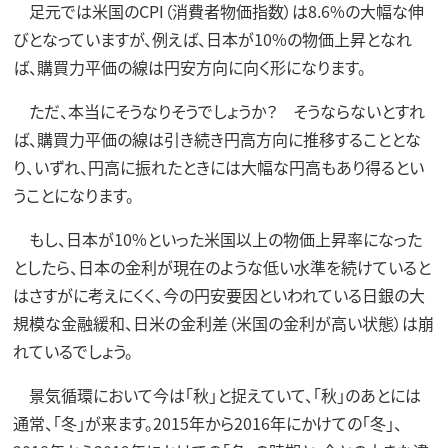
足元では米国のCPI（消費者物価指数）は8.6%の大幅な伸
びとなっていますが、例えば、日本が10%の物価上昇となれ
ば、購買力平価の線は円安方向に向く形になります。
ただ、本当にそうなりそうでしょうか？ そうならないとすれ
ば、購買力平価の線は引き続き円高方向に推移することとな
り、いずれ、円高に振れたときには大幅な円高もあり得るとい
うことになります。
もし、日本が10%といった米国以上の物価上昇率になった
としたら、日本の金利が現在のような低い水準を続けていると
はさすがに考えにくく、今の円安要因といわれている日銀の大
規模な金融緩和、日米の金利差（米国の金利が高い状態）は崩
れているでしょう。
景気循環において今は「秋」と捉えていて、「秋」のあとには
通常、「冬」が来ます。2015年から2016年にかけての「冬」、