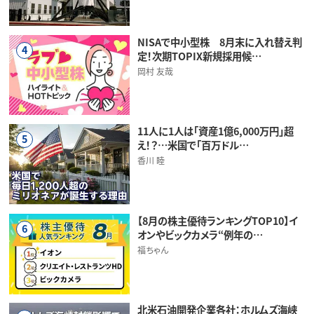
NISAで中小型株 8月末に入れ替え判
4
定！次期TOPIX新規採用候…
岡村 友哉
11人に1人は「資産1億6,000万円」超
5
え！？…米国で「百万ドル…
香川 睦
【8月の株主優待ランキングTOP10】イ
6
オンやビックカメラ“例年の…
福ちゃん
北米石油開発企業各社：ホルムズ海峡