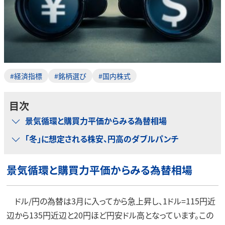
#経済指標
#銘柄選び
#国内株式
目次
景気循環と購買力平価からみる為替相場
「冬」に想定される株安、円高のダブルパンチ
景気循環と購買力平価からみる為替相場
ドル/円の為替は3月に入ってから急上昇し、1ドル=115円近
辺から135円近辺と20円ほど円安ドル高となっています。この