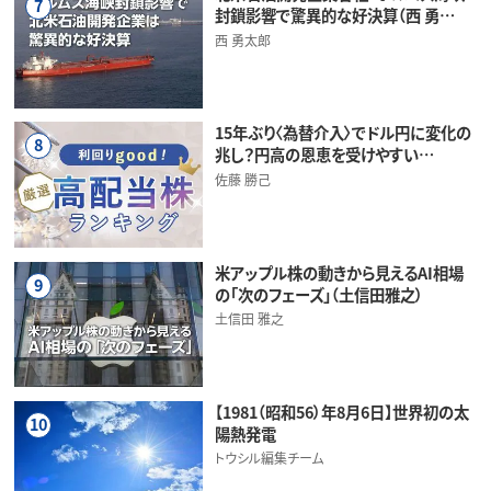
7
封鎖影響で驚異的な好決算（西 勇…
西 勇太郎
15年ぶり〈為替介入〉でドル円に変化の
8
兆し？円高の恩恵を受けやすい…
佐藤 勝己
米アップル株の動きから見えるAI相場
9
の「次のフェーズ」（土信田雅之）
土信田 雅之
【1981（昭和56）年8月6日】世界初の太
10
陽熱発電
トウシル編集チーム