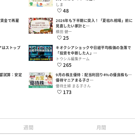
しま
48
低賃金で再雇
2026年も下半期に突入！「夏枯れ相場」前に
見直したい家計と…
横田 健一
25
アはストップ
キオクシアショックや日経平均株価の急落で
「投資を中断した人」…
トウシル編集チーム
265
響試算：安定
9月の株主優待：配当利回り4%の優良株も…
優待マニアまる子さ…
優待主婦 まる子さん
173
週間
月間