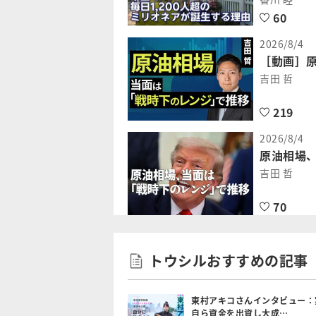
60
2026/8/4
［動画］
吉田 哲
219
2026/8/4
原油相場
吉田 哲
70
トウシルおすすめの記事
東村アキコさんインタビュー：
自ら資金を出資し大成…