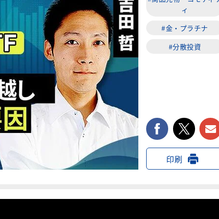
ィ
#金・プラチナ
#分散投資
facebook
twi
印刷