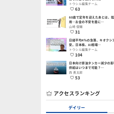
トウシル編集チーム
63
60歳で定年を迎えたあとは、
用…お金の不安を盾に…
山崎 俊輔
31
日経平均4％の急落、キオクシ
安。日本株、AI相場…
トウシル編集チーム
104
日本向け原油タンカー減少の影
供給はいつまで可能？…
西 勇太郎
53
アクセスランキング
デイリー