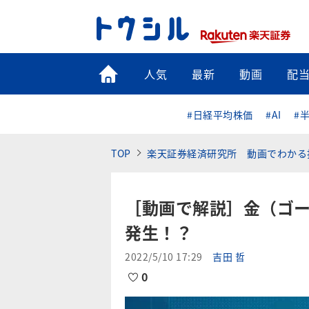
トップ
人気
最新
動画
配
#日経平均株価
#AI
#
TOP
楽天証券経済研究所 動画でわかる
［動画で解説］金（ゴー
発生！？
2022/5/10 17:29
吉田 哲
0