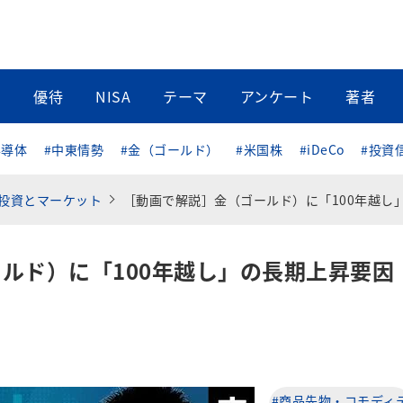
当
優待
NISA
テーマ
アンケート
著者
半導体
#中東情勢
#金（ゴールド）
#米国株
#iDeCo
#投資
投資とマーケット
［動画で解説］金（ゴールド）に「100年越し」の長期上昇要因発生！
ルド）に「100年越し」の長期上昇要因
#商品先物・コモディ