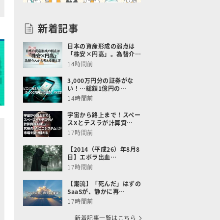
新着記事
日本の資産形成の弱点は
「株安×円高」。為替介…
14時間前
3,000万円分の証券がな
い！…総額1億円の…
14時間前
宇宙から路上まで！スペー
スXとテスラが計算資…
17時間前
【2014（平成26）年8月8
日】エボラ出血…
17時間前
【潮流】「死んだ」はずの
SaaSが、静かに再…
17時間前
新着記事一覧はこちら