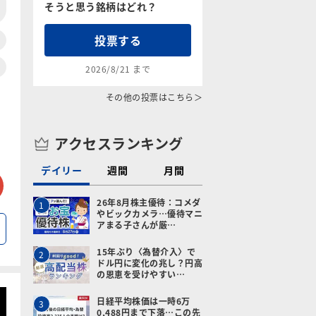
そうと思う銘柄はどれ？
投票する
2026/8/21 まで
その他の投票はこちら＞
アクセスランキング
デイリー
週間
月間
tter
メールで送る
26年8月株主優待：コメダ
1
やビックカメラ…優待マニ
アまる子さんが厳…
15年ぶり〈為替介入〉で
2
ドル円に変化の兆し？円高
の恩恵を受けやすい…
日経平均株価は一時6万
3
0,488円まで下落…この先