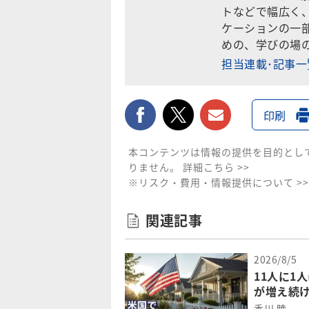
トなどで幅広く
ケーションの一
めの、学びの場
担当連載･記事
facebook
twitter
メールで送
印刷
本コンテンツは情報の提供を目的とし
りません。
詳細こちら >>
※リスク・費用・情報提供について >>
関連記事
2026/8/5
11人に1
が増え続
香川 睦