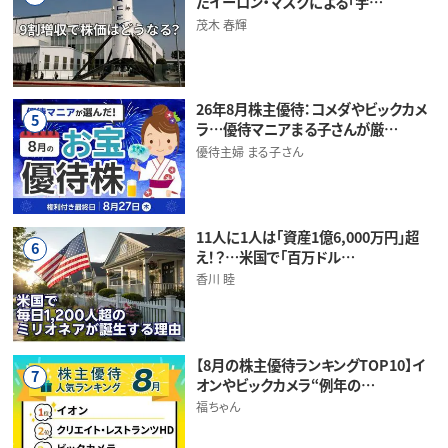
だイーロン・マスクによる「宇…
茂木 春輝
26年8月株主優待：コメダやビックカメ
5
ラ…優待マニアまる子さんが厳…
優待主婦 まる子さん
11人に1人は「資産1億6,000万円」超
6
え！？…米国で「百万ドル…
香川 睦
【8月の株主優待ランキングTOP10】イ
7
オンやビックカメラ“例年の…
福ちゃん