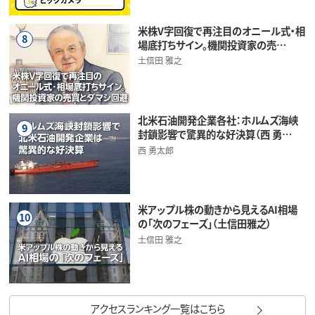
米株V字回復で再注目のオニール式・相
8
場底打ちサイン。機関投資家の売…
土信田 雅之
北米石油開発企業各社：ホルムズ海峡
9
封鎖影響で驚異的な好決算（西 勇…
西 勇太郎
米アップル株の動きから見えるAI相場
10
の「次のフェーズ」（土信田雅之）
土信田 雅之
アクセスランキング一覧はこちら