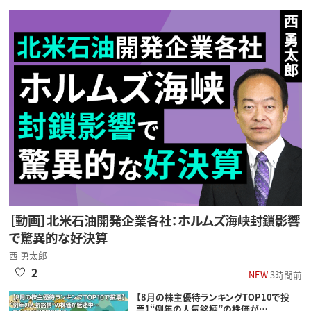
［動画］北米石油開発企業各社：ホルムズ海峡封鎖影響
で驚異的な好決算
西 勇太郎
2
NEW
3時間前
【8月の株主優待ランキングTOP10で投
票】“例年の人気銘柄”の株価が…