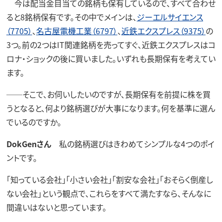
今は配当金目当ての銘柄も保有しているので、すべて合わせ
ると8銘柄保有です。その中でメインは、
ジーエルサイエンス
（7705）
、
名古屋電機工業（6797）
、
近鉄エクスプレス（9375）
の
3つ。前の2つはIT関連銘柄を売ってすぐ、近鉄エクスプレスはコ
ロナ・ショックの後に買いました。いずれも長期保有を考えてい
ます。
──そこで、お伺いしたいのですが、長期保有を前提に株を買
うとなると、何より銘柄選びが大事になります。何を基準に選ん
でいるのですか。
DokGenさん
私の銘柄選びはきわめてシンプルな4つのポイ
ントです。
「知っている会社」「小さい会社」「割安な会社」「おそらく倒産し
ない会社」という観点で、これらをすべて満たすなら、そんなに
間違いはないと思っています。