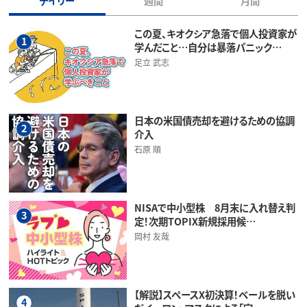
デイリー
週間
月間
この夏、キオクシア急落で個人投資家が
1
学んだこと…自分は暴落パニック…
足立 武志
日本の米国債売却を避けるための協調
2
介入
石原 順
NISAで中小型株 8月末に入れ替え判
3
定！次期TOPIX新規採用候…
岡村 友哉
【解説】スペースX初決算！ベールを脱い
4