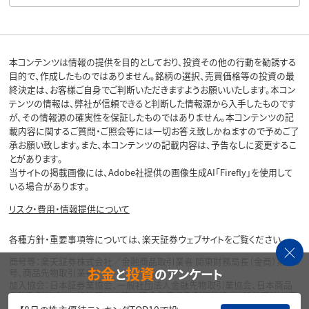
本コンテンツは情報の提供を目的としており、投資その他の行動を勧誘する
目的で、作成したものではありません。銘柄の選択、売買価格等の投資の最
終決定は、お客様ご自身でご判断いただきますようお願いいたします。本コン
テンツの情報は、弊社が信頼できると判断した情報源から入手したものです
が、その情報源の確実性を保証したものではありません。本コンテンツの記
載内容に関するご質問・ご照会等には一切お答え致しかねますので予めご了
承お願い致します。また、本コンテンツの記載内容は、予告なしに変更するこ
とがあります。
当サイトの掲載画像には、Adobe社提供の画像生成AI「Firefly」を使用して
いる場合があります。
リスク・費用・情報提供について
各種方針・重要事項等については、楽天証券ウェブサイトをご覧ください。
商号等：楽天証券株式会社／金融商品取引業者 関東財務局長（金商）第195
お金
投資
と
のアンケート
号、商品先物取引業者
加入協会：日本証券業協会、一般社団法人金融先物取引業協会、日本商品
先物取引協会、一般社団法人第二種金融商品取引業協会、一般社団法人資
産運用業協会