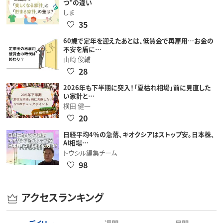
つ"の違い
しま
35
60歳で定年を迎えたあとは、低賃金で再雇用…お金の
不安を盾に…
山崎 俊輔
28
2026年も下半期に突入！「夏枯れ相場」前に見直した
い家計と…
横田 健一
20
日経平均4％の急落、キオクシアはストップ安。日本株、
AI相場…
トウシル編集チーム
98
アクセスランキング