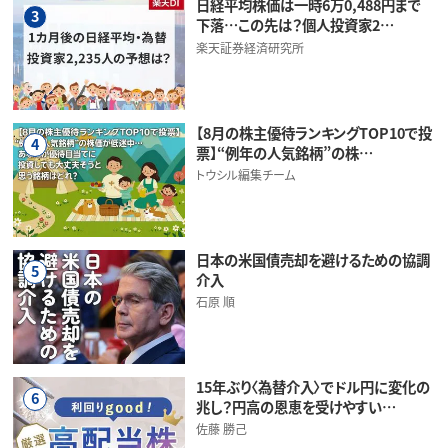
日経平均株価は一時6万0,488円まで
3
下落…この先は？個人投資家2…
楽天証券経済研究所
【8月の株主優待ランキングTOP10で投
4
票】“例年の人気銘柄”の株…
トウシル編集チーム
日本の米国債売却を避けるための協調
5
介入
石原 順
15年ぶり〈為替介入〉でドル円に変化の
6
兆し？円高の恩恵を受けやすい…
佐藤 勝己