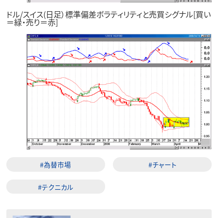
ドル/スイス(日足）標準偏差ボラティリティと売買シグナル[買い
＝緑・売り＝赤]
#為替市場
#チャート
#テクニカル