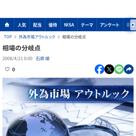
人気
配当
優待
NISA
テーマ
アンケート
著者
TOP
外為市場アウトルック
相場の分岐点
相場の分岐点
2008/4/21 0:00
石原 順
0