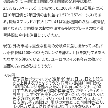
退局面では、米国10年国債と2年国債の金利差は概ね
2.5％（250ベーシス）まで拡大した。2008年4月19日現在の米
国10年国債と2年国債の金利差は1.57％(157ベーシス)であ
る。長短スプレッドが拡大していけば金融機関の収益は改善傾
向となるが、金融機関の収益を決する長短スプレッドの幅と滞
留時間に今後も注目していきたい。
現在、外為市場は重要な相場の分岐点に差し掛かっている。ド
ル/円相場は100～103円のレンジを離れ、上値を試行するあら
たな局面を迎えている。また、ユーロやスイスも今週の動きで
当面の方向性が決まりそうだ。
ドル/円：
標準偏差ボラティリティ（変動率）が13日、26日とも低位
から上昇する形となりそうだ。同時に相場は100円から
103円のレンジを離れたため、ドル買いのシグナルが点
灯中である。過去8ヵ月間の標準偏差ボラティリティの上
昇局面は、すべて円高トレンドであったが、今回は久々に
円安方向でのボラティリティの上昇となるだろう。3月17
日安値95円78銭は2年周期の大底だった可能性があり、
その見方が正しければ今後105円ミドルから107円ミド