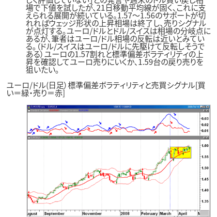
場で下値を試したが、21日移動平均線が固く、これに支
えられる展開が続いている。1.57～1.56のサポートが切
れればウェッジ形状の上昇相場は終了し、売りシグナル
が点灯する。ユーロ/ドルとドル/スイスは相場の分岐点に
あるが、筆者はユーロ/ドル相場の反転は近いとみてい
る。（ドル/スイスはユーロ/ドルに先駆けて反転しそうで
ある）ユーロの1.57割れと標準偏差ボラティリティの上
昇を確認してユーロ売りにいくか、1.59台の戻り売りを
狙いたい。
ユーロ/ドル(日足）標準偏差ボラティリティと売買シグナル[買
い＝緑・売り＝赤]