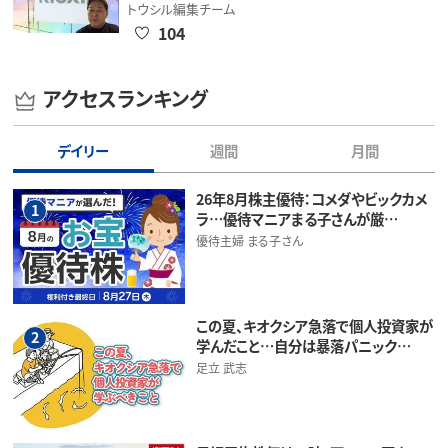
トウシル編集チーム
104
アクセスランキング
デイリー
週間
月間
26年8月株主優待：コメダやビックカメ
1
ラ…優待マニアまる子さんが厳…
優待主婦 まる子さん
この夏、キオクシア急落で個人投資家が
2
学んだこと…自分は暴落パニック…
足立 武志