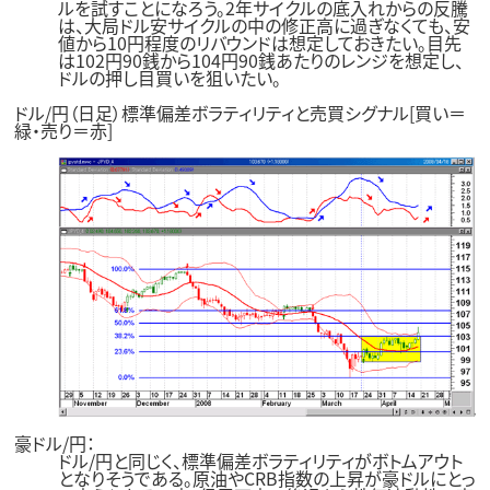
ルを試すことになろう。2年サイクルの底入れからの反騰
は、大局ドル安サイクルの中の修正高に過ぎなくても、安
値から10円程度のリバウンドは想定しておきたい。目先
は102円90銭から104円90銭あたりのレンジを想定し、
ドルの押し目買いを狙いたい。
ドル/円（日足）標準偏差ボラティリティと売買シグナル[買い＝
緑・売り＝赤]
豪ドル/円：
ドル/円と同じく、標準偏差ボラティリティがボトムアウト
となりそうである。原油やCRB指数の上昇が豪ドルにとっ