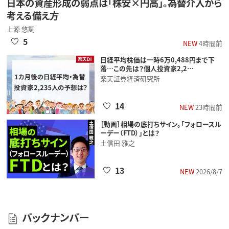
日本の資産形成の弱点は「株安×円高」。為替介入から
考える備え方
上源 悠詞
5
NEW
4時間前
日経平均株価は一時6万0,488円まで下
落…この先は？個人投資家2,2…
楽天証券経済研究所
14
NEW
23時間前
［動画］相場の底打ちサイン。「フォロースル
ーデー（FTD）」とは？
土信田 雅之
13
NEW
2026/8/7
バックナンバー