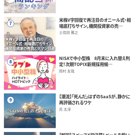
米株V字回復で再注目のオニール式・相
7
場底打ちサイン。機関投資家の売…
土信田 雅之
NISAで中小型株 8月末に入れ替え判
8
定！次期TOPIX新規採用候…
岡村 友哉
【潮流】「死んだ」はずのSaaSが、静かに
9
再評価されるワケ
呉 太淳
【解説】スペースX初決算！ベールを脱い