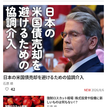
日本の米国債売却を避けるための協調介入
石原 順
42
NEW
2026/8/6
強制ロスカット相場：株式投資や投機に新
しいものは何もない！？
石原 順