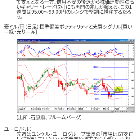
て支えとなる一方、信用不安の後退から株価連動性の高
いキャリートレード取引にも再開の兆しが窺える。この1
週間は95.00～99.00円のレンジで堅調に推移するだろ
う。
豪ドル/円（日足）標準偏差ボラティリティと売買シグナル[買い
＝緑・売り＝赤]
(出所：石原順、ブルームバーグ)
ユーロ/ドル：
先週はユンケル・ユーログループ議長の「市場はG7を正
しく評価していない」との発言や週末のドル買い戻し相