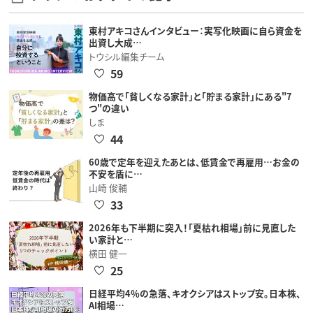
東村アキコさんインタビュー：実写化映画に自ら資金を
出資し大成…
トウシル編集チーム
59
物価高で「貧しくなる家計」と「貯まる家計」にある"7
つ"の違い
しま
44
60歳で定年を迎えたあとは、低賃金で再雇用…お金の
不安を盾に…
山崎 俊輔
33
2026年も下半期に突入！「夏枯れ相場」前に見直した
い家計と…
横田 健一
25
日経平均4％の急落、キオクシアはストップ安。日本株、
AI相場…