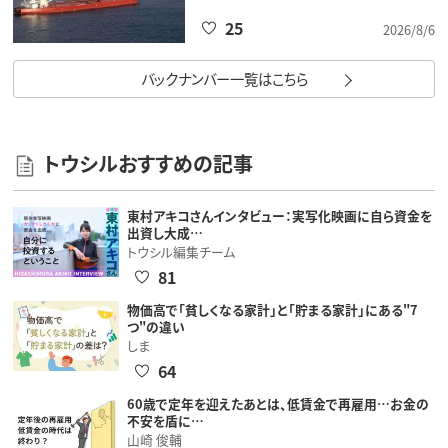
25
2026/8/6
バックナンバー一覧はこちら
トウシルおすすめの記事
東村アキコさんインタビュー：実写化映画に自ら資金を
出資し大成…
トウシル編集チーム
81
物価高で「貧しくなる家計」と「貯まる家計」にある"7
つ"の違い
しま
64
60歳で定年を迎えたあとは、低賃金で再雇用…お金の
不安を盾に…
山崎 俊輔