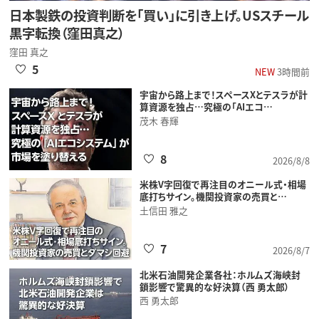
日本製鉄の投資判断を「買い」に引き上げ。USスチール
黒字転換（窪田真之）
窪田 真之
5
NEW
3時間前
宇宙から路上まで！スペースXとテスラが計
算資源を独占…究極の「AIエコ…
茂木 春輝
8
2026/8/8
米株V字回復で再注目のオニール式・相場
底打ちサイン。機関投資家の売買と…
土信田 雅之
7
2026/8/7
北米石油開発企業各社：ホルムズ海峡封
鎖影響で驚異的な好決算（西 勇太郎）
西 勇太郎