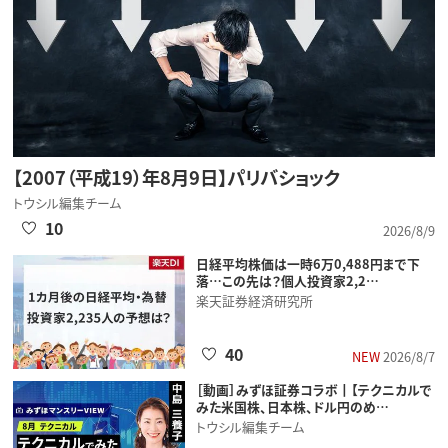
【2007（平成19）年8月9日】パリバショック
トウシル編集チーム
10
2026/8/9
日経平均株価は一時6万0,488円まで下
落…この先は？個人投資家2,2…
楽天証券経済研究所
40
NEW
2026/8/7
［動画］みずほ証券コラボ┃【テクニカルで
みた米国株、日本株、ドル円のめ…
トウシル編集チーム