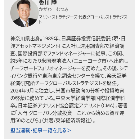
香川 睦
かがわ むつみ
マリン・ストラテジーズ
代表グローバルストラテジス
ト
神奈川県出身。1989年、日興証券投資信託委託（現・日
興アセットマネジメント）に入社し運用調査部で経済調
査、国際投資部でファンドマネージャーに従事。この間、
約5年にわたり米国現地法人（ニューヨーク市）へ出向し
チーフポートフォリオマネージャーを務めた。その後、シテ
ィバンク銀行や東海東京調査センターを経て、楽天証券
経済研究所チーフグローバルストラテジストを歴任。
2024年9月に独立し、米国市場動向の分析や投資教育
の啓蒙に務めている。中央大学経済学部国際経済学科
卒。日本証券アナリスト協会認定アナリスト（CMA）。著書
に「入門 グローバル分散投資―これから始める資産運
用50のとびら」（共著/東洋経済新報社）。
担当連載･記事一覧を見る＞