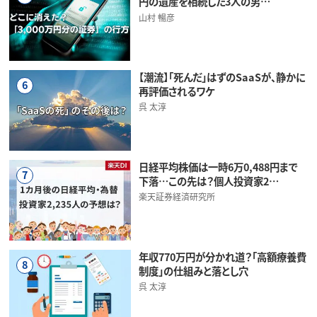
円の遺産を相続した3人の男…
山村 暢彦
【潮流】「死んだ」はずのSaaSが、静かに
6
再評価されるワケ
呉 太淳
日経平均株価は一時6万0,488円まで
7
下落…この先は？個人投資家2…
楽天証券経済研究所
年収770万円が分かれ道？「高額療養費
8
制度」の仕組みと落とし穴
呉 太淳