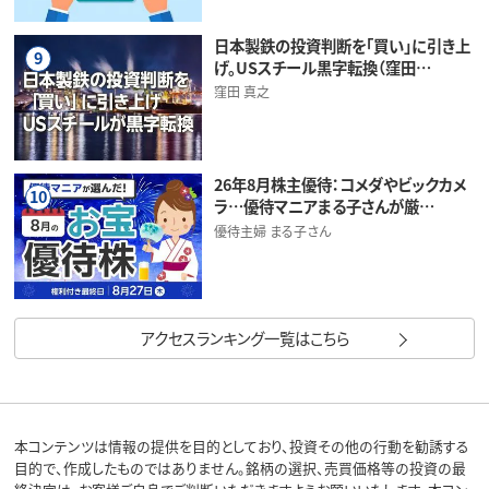
日本製鉄の投資判断を「買い」に引き上
9
げ。USスチール黒字転換（窪田…
窪田 真之
26年8月株主優待：コメダやビックカメ
10
ラ…優待マニアまる子さんが厳…
優待主婦 まる子さん
アクセスランキング一覧はこちら
本コンテンツは情報の提供を目的としており、投資その他の行動を勧誘する
目的で、作成したものではありません。銘柄の選択、売買価格等の投資の最