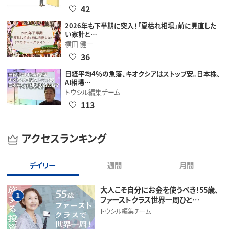
42
2026年も下半期に突入！「夏枯れ相場」前に見直した
い家計と…
横田 健一
36
日経平均4％の急落、キオクシアはストップ安。日本株、
AI相場…
トウシル編集チーム
113
アクセスランキング
デイリー
週間
月間
大人こそ自分にお金を使うべき！55歳、
1
ファーストクラス世界一周ひと…
トウシル編集チーム