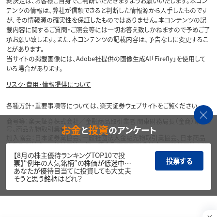
終決定は、お客様ご自身でご判断いただきますようお願いいたします。本コン
テンツの情報は、弊社が信頼できると判断した情報源から入手したものです
が、その情報源の確実性を保証したものではありません。本コンテンツの記
載内容に関するご質問・ご照会等には一切お答え致しかねますので予めご了
承お願い致します。また、本コンテンツの記載内容は、予告なしに変更するこ
とがあります。
当サイトの掲載画像には、Adobe社提供の画像生成AI「Firefly」を使用して
いる場合があります。
リスク・費用・情報提供について
各種方針・重要事項等については、楽天証券ウェブサイトをご覧ください。
商号等：楽天証券株式会社／金融商品取引業者 関東財務局長（金商）第195
お金
投資
と
のアンケート
号、商品先物取引業者
加入協会：日本証券業協会、一般社団法人金融先物取引業協会、日本商品
先物取引協会、一般社団法人第二種金融商品取引業協会、一般社団法人資
産運用業協会
【8月の株主優待ランキングTOP10で投
投票する
票】“例年の人気銘柄”の株価が低迷中…
Copyright©
あなたが優待目当てに投資しても大丈夫
1999-2026 Rakuten Securities, Inc. All
そうと思う銘柄はどれ？
Rights Reserved.