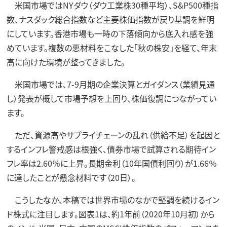
米国市場ではNYダウ（ダウ工業株30種平均）、S&P500種指
数、ナスダック総合指数など主要株価指数が戻り基調を鮮明
にしています。香港市場も一時の下落傾向から底入れ感を強
めています。複数の悪材料をこなした「秋の株安」を経て、年末
高に向けた環境が整ってきました。
米国市場では、7-9月期の企業決算とガイダンス（業績見通
し）発表が概して市場予想を上回り、株価復調につながってい
ます。
ただ、資源高やサプライチェーンの乱れ（供給不足）を起因と
するインフレ警戒感は根強く、債券市場で試算される期待イン
フレ率は2.60％に上昇。長期金利（10年国債利回り）が1.66％
に達したことが懸念材料です（20日）。
こうしたなか、本稿では世界市場のなかで堅調を続けるイン
ド株式に注目します。図表1は、約1年前（2020年10月初）から