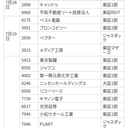
7月18
2698
キャンドゥ
東証1部
日
8966
平和不動産リート投資法人
東証REIT
8175
ベスト電器
東証1部
3091
ブロンコビリー
東証2部
7月19
ジャスダッ
2656
ベクター
日
ク
東証マザ
3815
メディア工房
ーズ
5423
東京製鐵
東証1部
8595
ジャフコ
東証1部
4082
第一稀元素化学工業
東証2部
8248
ニッセンホールディングス
大証1部
8566
リコーリース
東証1部
7739
キヤノン電子
東証1部
8617
光世証券
東証1部
7949
小松ウオール工業
東証1部
ジャスダッ
7646
PLANT
ク