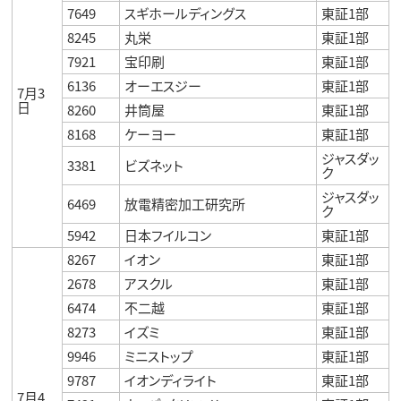
7649
スギホールディングス
東証1部
8245
丸栄
東証1部
7921
宝印刷
東証1部
6136
オーエスジー
東証1部
7月3
日
8260
井筒屋
東証1部
8168
ケーヨー
東証1部
ジャスダッ
3381
ビズネット
ク
ジャスダッ
6469
放電精密加工研究所
ク
5942
日本フイルコン
東証1部
8267
イオン
東証1部
2678
アスクル
東証1部
6474
不二越
東証1部
8273
イズミ
東証1部
9946
ミニストップ
東証1部
9787
イオンディライト
東証1部
7月4