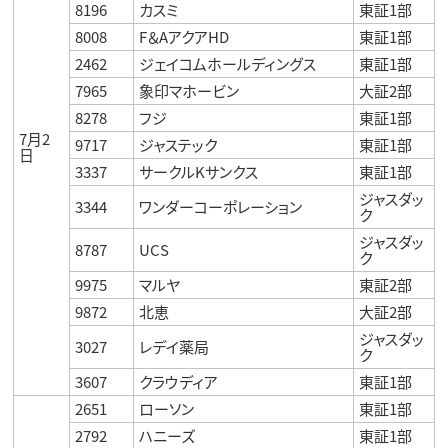
8196
カスミ
東証1部
8008
F＆AアクアHD
東証1部
2462
ジェイコムホールディングス
東証1部
7965
象印マホービン
大証2部
8278
フジ
東証1部
7月2
9717
ジャステック
東証1部
日
3337
サークルKサンクス
東証1部
ジャスダッ
3344
ワンダーコーポレーション
ク
ジャスダッ
8787
UCS
ク
9975
マルヤ
東証2部
9872
北恵
大証2部
ジャスダッ
3027
レデイ薬局
ク
3607
クラウディア
東証1部
2651
ローソン
東証1部
2792
ハニーズ
東証1部