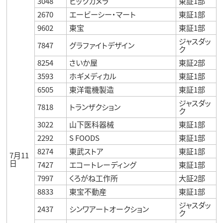
3048
ビックカメラ
東証1部
2670
エービーシー・マート
東証1部
9602
東宝
東証1部
ジャスダッ
7847
グラファイトデザイン
ク
8254
さいか屋
東証2部
3593
ホギメディカル
東証1部
6505
東洋電機製造
東証1部
ジャスダッ
7818
トランザクション
ク
3022
山下医科器械
東証1部
2292
S FOODS
東証1部
8274
東武ストア
東証1部
7月11
日
7427
エコートレーディング
東証1部
7997
くろがね工作所
大証2部
8833
東宝不動産
東証1部
ジャスダッ
2437
シンワアートオークション
ク