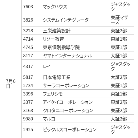
ジャスダッ
7603
マックハウス
ク
東証マザ
3826
システムインテグレータ
ーズ
3228
三栄建築設計
東証2部
4714
リソー教育
東証1部
4745
東京個別指導学院
東証1部
8127
ヤマトインターナショナル
大証1部
ジャスダッ
4317
レイ
ク
5817
日本電線工業
大証2部
7月6
2734
サーラコーポレーション
東証1部
日
3396
フェリシモ
東証1部
3377
アイケイコーポレーション
東証2部
3168
クロタニコーポレーション
東証2部
9980
マルコ
大証2部
ジャスダッ
2925
ピックルスコーポレーション
ク