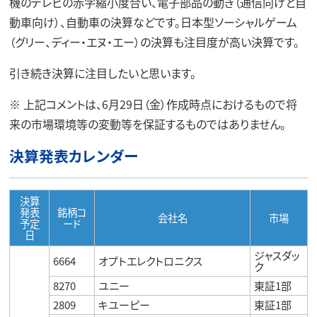
機のテレビの赤字縮小度合い、電子部品の動き（通信向けと自
動車向け）、自動車の決算などです。日本型ソーシャルゲーム
（グリー、ディー・エヌ・エー）の決算も注目度が高い決算です。
引き続き決算に注目したいと思います。
※
上記コメントは、6月29日（金）作成時点におけるもので将
来の市場環境等の変動等を保証するものではありません。
決算発表カレンダー
決算
発表
銘柄コ
会社名
市場
予定
ード
日
ジャスダッ
6664
オプトエレクトロニクス
ク
8270
ユニー
東証1部
2809
キユーピー
東証1部