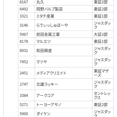
8167
丸久
東証2部
6492
岡野バルブ製造
東証2部
3321
ミタチ産業
東証1部
ジャスダッ
3146
らでぃっしゅぼーや
ク
5967
前田金属工業
大証2部
8178
マルエツ
東証1部
ジャスダッ
8931
和田興産
ク
ジャスダッ
7452
マツヤ
ク
東証マザ
2451
メディアクリエイト
ーズ
ジャスダッ
2747
北雄ラッキー
ク
セントレッ
3384
アークコア
クス
5271
トーヨーアサノ
東証2部
ジャスダッ
5900
ダイケン
ク