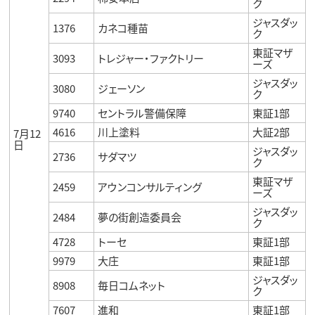
ク
ジャスダッ
1376
カネコ種苗
ク
東証マザ
3093
トレジャー・ファクトリー
ーズ
ジャスダッ
3080
ジェーソン
ク
9740
セントラル警備保障
東証1部
4616
川上塗料
大証2部
7月12
日
ジャスダッ
2736
サダマツ
ク
東証マザ
2459
アウンコンサルティング
ーズ
ジャスダッ
2484
夢の街創造委員会
ク
4728
トーセ
東証1部
9979
大庄
東証1部
ジャスダッ
8908
毎日コムネット
ク
7607
進和
東証1部