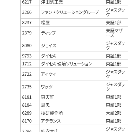
6217
津田駒工業
東証1部
ジャスダッ
3266
ファンドクリエーショングループ
ク
8237
松屋
東証1部
東証マザ
2379
ディップ
ーズ
ジャスダッ
8080
ジョイス
ク
9793
ダイセキ
東証1部
1712
ダイセキ環境ソリューション
東証1部
ジャスダッ
2722
アイケイ
ク
ジャスダッ
2735
ワッツ
ク
8181
東天紅
東証1部
8184
島忠
東証1部
6289
技研製作所
大証2部
8170
アデランス
東証1部
ジャスダッ
2294
柿安本店