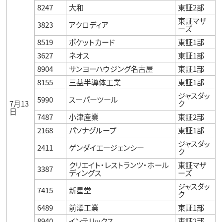
8247
大和
東証2部
東証マザ
3823
アクロディア
ーズ
8519
ポケットカード
東証1部
3627
ネオス
東証1部
8904
サンヨーハウジング名古屋
東証1部
8155
三益半導体工業
東証1部
ジャスダッ
5990
スーパーツール
7月13
ク
日
7487
小津産業
東証2部
2168
パソナグループ
東証1部
ジャスダッ
2411
ゲンダイエージェンシー
ク
クリエイト・レストランツ・ホール
東証マザ
3387
ディングス
ーズ
ジャスダッ
7415
新星堂
ク
6489
前澤工業
東証1部
8940
インテリックス
東証2部