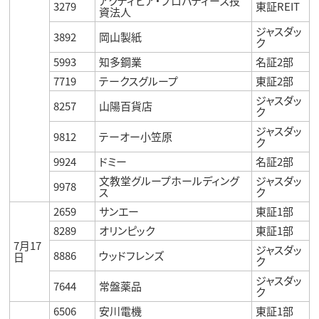
アクティビア・プロパティーズ投
3279
東証REIT
資法人
ジャスダッ
3892
岡山製紙
ク
5993
知多鋼業
名証2部
7719
テークスグループ
東証2部
ジャスダッ
8257
山陽百貨店
ク
ジャスダッ
9812
テーオー小笠原
ク
9924
ドミー
名証2部
文教堂グループホールディング
ジャスダッ
9978
ス
ク
2659
サンエー
東証1部
8289
オリンピック
東証1部
7月17
ジャスダッ
8886
ウッドフレンズ
日
ク
ジャスダッ
7644
常盤薬品
ク
6506
安川電機
東証1部