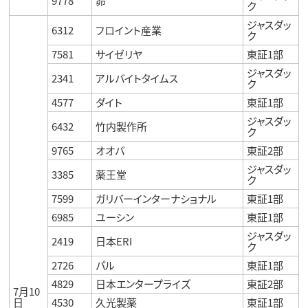
9778
昴
ク
ジャスダッ
6312
フロイント産業
ク
7581
サイゼリヤ
東証1部
ジャスダッ
2341
アルバイトタイムス
ク
4577
ダイト
東証1部
ジャスダッ
6432
竹内製作所
ク
9765
オオバ
東証2部
ジャスダッ
3385
薬王堂
ク
7599
ガリバーインターナショナル
東証1部
6985
ユーシン
東証1部
ジャスダッ
2419
日本ERI
ク
2726
パル
東証1部
4829
日本エンタープライズ
東証2部
7月10
日
4530
久光製薬
東証1部