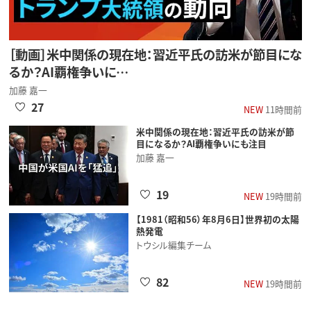
［動画］米中関係の現在地：習近平氏の訪米が節目にな
るか？AI覇権争いに…
加藤 嘉一
27
NEW
11時間前
米中関係の現在地：習近平氏の訪米が節
目になるか？AI覇権争いにも注目
加藤 嘉一
19
NEW
19時間前
【1981（昭和56）年8月6日】世界初の太陽
熱発電
トウシル編集チーム
82
NEW
19時間前