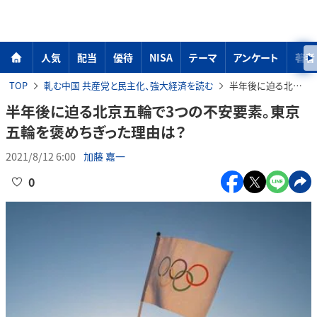
人気
配当
優待
NISA
テーマ
アンケート
著者
TOP
軋む中国 共産党と民主化、強大経済を読む
半年後に迫る北京五輪で3つの不安要素。東京五輪を褒めちぎった理由は？
半年後に迫る北京五輪で3つの不安要素。東京
五輪を褒めちぎった理由は？
2021/8/12 6:00
加藤 嘉一
0