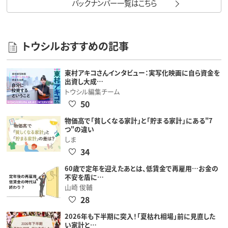
バックナンバー一覧はこちら
トウシルおすすめの記事
東村アキコさんインタビュー：実写化映画に自ら資金を
出資し大成…
トウシル編集チーム
50
物価高で「貧しくなる家計」と「貯まる家計」にある"7
つ"の違い
しま
34
60歳で定年を迎えたあとは、低賃金で再雇用…お金の
不安を盾に…
山崎 俊輔
28
2026年も下半期に突入！「夏枯れ相場」前に見直した
い家計と…