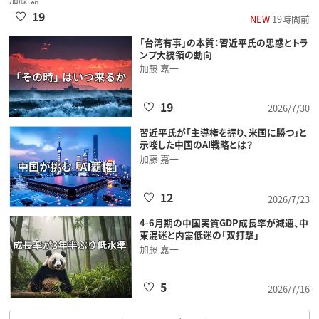
19
NEW
19時間前
「台湾有事」の本質：習近平氏の思惑とトラ
ンプ大統領の動向
加藤 嘉一
19
2026/7/30
習近平氏が「主導権を握り、米国に勝つ」と
示唆した中国のAI戦略とは？
加藤 嘉一
12
2026/7/23
4-6月期の中国実質GDP成長率が減速、中
東混迷と内需低迷の「双打撃」
加藤 嘉一
5
2026/7/16