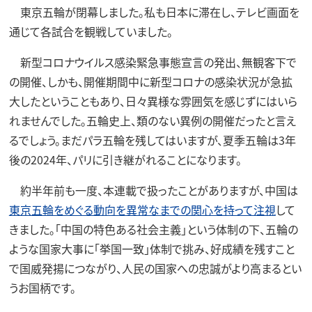
東京五輪が閉幕しました。私も日本に滞在し、テレビ画面を
通じて各試合を観戦していました。
新型コロナウイルス感染緊急事態宣言の発出、無観客下で
の開催、しかも、開催期間中に新型コロナの感染状況が急拡
大したということもあり、日々異様な雰囲気を感じずにはいら
れませんでした。五輪史上、類のない異例の開催だったと言え
るでしょう。まだパラ五輪を残してはいますが、夏季五輪は3年
後の2024年、パリに引き継がれることになります。
約半年前も一度、本連載で扱ったことがありますが、中国は
東京五輪をめぐる動向を異常なまでの関心を持って注視
して
きました。「中国の特色ある社会主義」という体制の下、五輪の
ような国家大事に「挙国一致」体制で挑み、好成績を残すこと
で国威発揚につながり、人民の国家への忠誠がより高まるとい
うお国柄です。