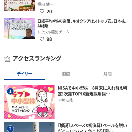
横田 健一
20
日経平均4％の急落、キオクシアはストップ安。日本株、
AI相場…
トウシル編集チーム
98
アクセスランキング
デイリー
週間
月間
NISAで中小型株 8月末に入れ替え判
1
定！次期TOPIX新規採用候…
岡村 友哉
【解説】スペースX初決算！ベールを脱い
2
だイーロン・マスクによる「宇…