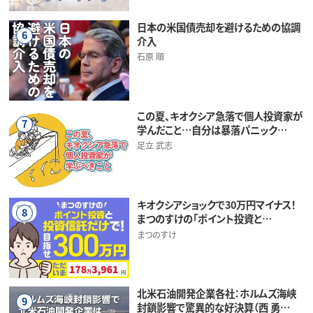
日本の米国債売却を避けるための協調
6
介入
石原 順
この夏、キオクシア急落で個人投資家が
7
学んだこと…自分は暴落パニック…
足立 武志
キオクシアショックで30万円マイナス！
8
まつのすけの「ポイント投資と…
まつのすけ
北米石油開発企業各社：ホルムズ海峡
9
封鎖影響で驚異的な好決算（西 勇…