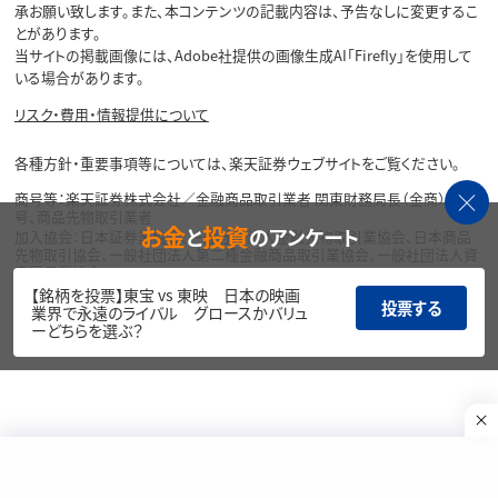
承お願い致します。また、本コンテンツの記載内容は、予告なしに変更するこ
とがあります。
当サイトの掲載画像には、Adobe社提供の画像生成AI「Firefly」を使用して
いる場合があります。
リスク・費用・情報提供について
各種方針・重要事項等については、楽天証券ウェブサイトをご覧ください。
商号等：楽天証券株式会社／金融商品取引業者 関東財務局長（金商）第195
号、商品先物取引業者
お金
投資
と
のアンケート
加入協会：日本証券業協会、一般社団法人金融先物取引業協会、日本商品
先物取引協会、一般社団法人第二種金融商品取引業協会、一般社団法人資
産運用業協会
【銘柄を投票】東宝 vs 東映 日本の映画
投票する
Copyright©
業界で永遠のライバル グロースかバリュ
1999-2026 Rakuten Securities, Inc. All
ーどちらを選ぶ？
Rights Reserved.